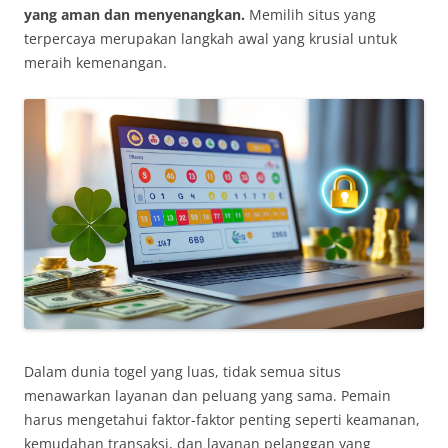
yang aman dan menyenangkan.
Memilih situs yang
terpercaya merupakan langkah awal yang krusial untuk
meraih kemenangan.
Dalam dunia togel yang luas, tidak semua situs
menawarkan layanan dan peluang yang sama. Pemain
harus mengetahui faktor-faktor penting seperti keamanan,
kemudahan transaksi, dan layanan pelanggan yang