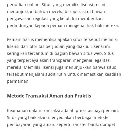
perjudian online. Situs yang memiliki lisensi resmi
menunjukkan bahwa mereka beroperasi di bawah
pengawasan regulasi yang ketat. Ini memberikan
perlindungan kepada pemain mengenai hak-hak mereka.
Pemain harus memeriksa apakah situs tersebut memiliki
lisensi dari otoritas perjudian yang diakui. Lisensi ini
sering kali tercantum di bagian bawah situs web. Situs
yang terpercaya akan transparan mengenai legalitas
mereka. Memiliki lisensi juga menunjukkan bahwa situs
tersebut menjalani audit rutin untuk memastikan keadilan
permainan.
Metode Transaksi Aman dan Praktis
Keamanan dalam transaksi adalah prioritas bagi pemain.
Situs yang baik akan menyediakan berbagai metode
pembayaran yang aman, seperti transfer bank, dompet