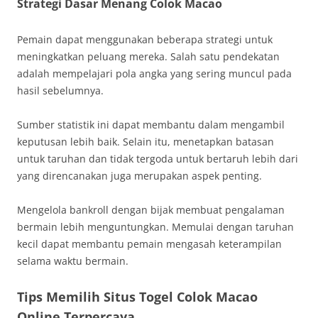
Strategi Dasar Menang Colok Macao
Pemain dapat menggunakan beberapa strategi untuk
meningkatkan peluang mereka. Salah satu pendekatan
adalah mempelajari pola angka yang sering muncul pada
hasil sebelumnya.
Sumber statistik ini dapat membantu dalam mengambil
keputusan lebih baik. Selain itu, menetapkan batasan
untuk taruhan dan tidak tergoda untuk bertaruh lebih dari
yang direncanakan juga merupakan aspek penting.
Mengelola bankroll dengan bijak membuat pengalaman
bermain lebih menguntungkan. Memulai dengan taruhan
kecil dapat membantu pemain mengasah keterampilan
selama waktu bermain.
Tips Memilih Situs Togel Colok Macao
Online Terpercaya