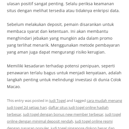
ulasan positif sangat penting. Selalu periksa keamanan
situs dengan melihat tersedia atau tidaknya enkripsi data.
Sebelum melakukan deposit, pemain disarankan untuk
membaca syarat dan ketentuan. Ini akan membantu
menghindari jebakan yang mungkin ada dalam promo
yang terlihat menarik. Menggunakan metode pembayaran
yang aman juga dapat mengurangi risiko kerugian.
Memiliki kesadaran terhadap potensi penipuan, seperti
penawaran terlalu bagus untuk menjadi kenyataan, adalah
langkah penting untuk melindungi investasi di dunia Colok
Macao.
This entry was posted in
Judi Togel
and tagged
cara mudah menang
judi togel 2d setiap hari
,
daftar situs judi togel online hadiah
terbesar
,
judi togel dengan bonus new member terbesar
,
judi togel
online dengan minimal deposit rendah
,
judi togel online resmi
dengan pasaran populer
,
judi togel singapore diskon besar dan