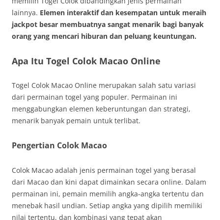
memilih Togel Colok dibandingkan jenis permainan
lainnya.
Elemen interaktif dan kesempatan untuk meraih
jackpot besar membuatnya sangat menarik bagi banyak
orang yang mencari hiburan dan peluang keuntungan.
Apa Itu Togel Colok Macao Online
Togel Colok Macao Online merupakan salah satu variasi
dari permainan togel yang populer. Permainan ini
menggabungkan elemen keberuntungan dan strategi,
menarik banyak pemain untuk terlibat.
Pengertian Colok Macao
Colok Macao adalah jenis permainan togel yang berasal
dari Macao dan kini dapat dimainkan secara online. Dalam
permainan ini, pemain memilih angka-angka tertentu dan
menebak hasil undian. Setiap angka yang dipilih memiliki
nilai tertentu, dan kombinasi yang tepat akan