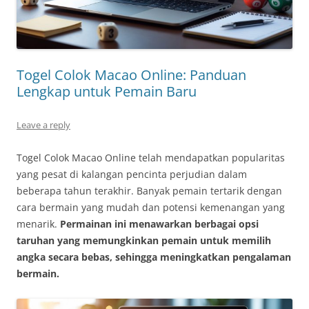
Togel Colok Macao Online: Panduan
Lengkap untuk Pemain Baru
Leave a reply
Togel Colok Macao Online telah mendapatkan popularitas
yang pesat di kalangan pencinta perjudian dalam
beberapa tahun terakhir. Banyak pemain tertarik dengan
cara bermain yang mudah dan potensi kemenangan yang
menarik.
Permainan ini menawarkan berbagai opsi
taruhan yang memungkinkan pemain untuk memilih
angka secara bebas, sehingga meningkatkan pengalaman
bermain.