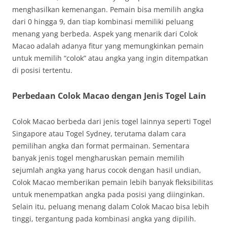
menghasilkan kemenangan. Pemain bisa memilih angka
dari 0 hingga 9, dan tiap kombinasi memiliki peluang
menang yang berbeda. Aspek yang menarik dari Colok
Macao adalah adanya fitur yang memungkinkan pemain
untuk memilih “colok” atau angka yang ingin ditempatkan
di posisi tertentu.
Perbedaan Colok Macao dengan Jenis Togel Lain
Colok Macao berbeda dari jenis togel lainnya seperti Togel
Singapore atau Togel Sydney, terutama dalam cara
pemilihan angka dan format permainan. Sementara
banyak jenis togel mengharuskan pemain memilih
sejumlah angka yang harus cocok dengan hasil undian,
Colok Macao memberikan pemain lebih banyak fleksibilitas
untuk menempatkan angka pada posisi yang diinginkan.
Selain itu, peluang menang dalam Colok Macao bisa lebih
tinggi, tergantung pada kombinasi angka yang dipilih.