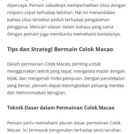
dipercaya. Pemain sebaiknya memperhatikan situs dengan
respons cepat terhadap keluhan. Hal ini menandakan
bahwa situs tersebut peduli terhadap pengalaman
pengguna. Mencari ulasan dalam bahasa yang sama
dengan pemain juga membantu memahami konteksnya.
Tips dan Strategi Bermain Colok Macao
Dalam permainan Colok Macao, penting untuk
menggunakan teknik yang tepat, mengelola modal dengan
bijak, dan mengenali risiko penipuan. Dengan pendekatan
yang benar, pemain dapat meningkatkan peluang mereka
dan meminimalkan kerugian.
Teknik Dasar dalam Permainan Colok Macao
Pemain perlu memahami aturan dasar permainan Colok
Macao. Ini termasuk pengenalan terhadap jenis taruhan