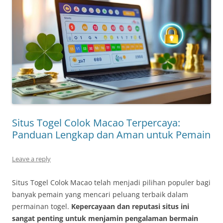
Situs Togel Colok Macao Terpercaya:
Panduan Lengkap dan Aman untuk Pemain
Leave a reply
Situs Togel Colok Macao telah menjadi pilihan populer bagi
banyak pemain yang mencari peluang terbaik dalam
permainan togel.
Kepercayaan dan reputasi situs ini
sangat penting untuk menjamin pengalaman bermain