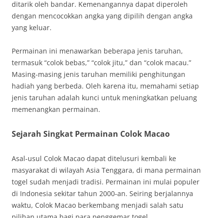
ditarik oleh bandar. Kemenangannya dapat diperoleh
dengan mencocokkan angka yang dipilih dengan angka
yang keluar.
Permainan ini menawarkan beberapa jenis taruhan,
termasuk “colok bebas,” “colok jitu,” dan “colok macau.”
Masing-masing jenis taruhan memiliki penghitungan
hadiah yang berbeda. Oleh karena itu, memahami setiap
jenis taruhan adalah kunci untuk meningkatkan peluang
memenangkan permainan.
Sejarah Singkat Permainan Colok Macao
Asal-usul Colok Macao dapat ditelusuri kembali ke
masyarakat di wilayah Asia Tenggara, di mana permainan
togel sudah menjadi tradisi. Permainan ini mulai populer
di Indonesia sekitar tahun 2000-an. Seiring berjalannya
waktu, Colok Macao berkembang menjadi salah satu
pilihan utama bagi para penggemar togel.