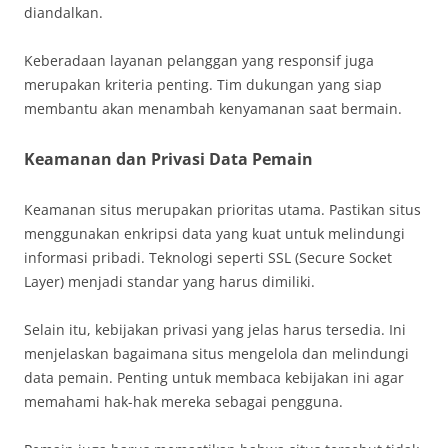
diandalkan.
Keberadaan layanan pelanggan yang responsif juga
merupakan kriteria penting. Tim dukungan yang siap
membantu akan menambah kenyamanan saat bermain.
Keamanan dan Privasi Data Pemain
Keamanan situs merupakan prioritas utama. Pastikan situs
menggunakan enkripsi data yang kuat untuk melindungi
informasi pribadi. Teknologi seperti SSL (Secure Socket
Layer) menjadi standar yang harus dimiliki.
Selain itu, kebijakan privasi yang jelas harus tersedia. Ini
menjelaskan bagaimana situs mengelola dan melindungi
data pemain. Penting untuk membaca kebijakan ini agar
memahami hak-hak mereka sebagai pengguna.