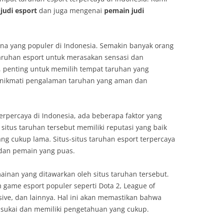
 judi esport
dan juga mengenai
pemain judi
na yang populer di Indonesia. Semakin banyak orang
 taruhan esport untuk merasakan sensasi dan
 penting untuk memilih tempat taruhan yang
menikmati pengalaman taruhan yang aman dan
erpercaya di Indonesia, ada beberapa faktor yang
 situs taruhan tersebut memiliki reputasi yang baik
g cukup lama. Situs-situs taruhan esport terpercaya
i dan pemain yang puas.
mainan yang ditawarkan oleh situs taruhan tersebut.
 game esport populer seperti Dota 2, League of
sive, dan lainnya. Hal ini akan memastikan bahwa
sukai dan memiliki pengetahuan yang cukup.