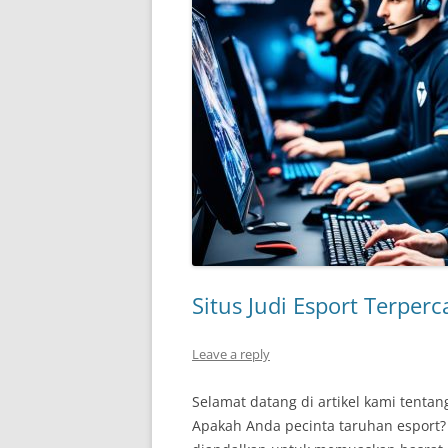
Situs Judi Esport Terper
Leave a reply
Selamat datang di artikel kami tentan
Apakah Anda pecinta taruhan esport?