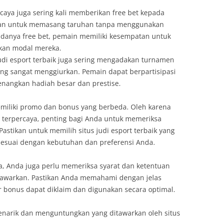
ercaya juga sering kali memberikan free bet kepada
akan untuk memasang taruhan tanpa menggunakan
danya free bet, pemain memiliki kesempatan untuk
an modal mereka.
 judi esport terbaik juga sering mengadakan turnamen
ng sangat menggiurkan. Pemain dapat berpartisipasi
nangkan hadiah besar dan prestise.
 memiliki promo dan bonus yang berbeda. Oleh karena
rt terpercaya, penting bagi Anda untuk memeriksa
astikan untuk memilih situs judi esport terbaik yang
sesuai dengan kebutuhan dan preferensi Anda.
a, Anda juga perlu memeriksa syarat dan ketentuan
ditawarkan. Pastikan Anda memahami dengan jelas
r bonus dapat diklaim dan digunakan secara optimal.
enarik dan menguntungkan yang ditawarkan oleh situs