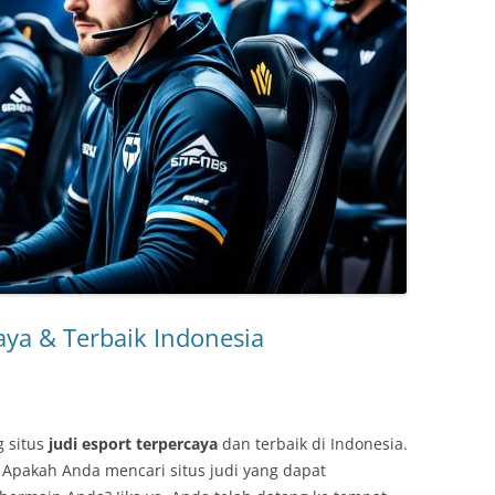
caya & Terbaik Indonesia
g situs
judi esport terpercaya
dan terbaik di Indonesia.
 Apakah Anda mencari situs judi yang dapat