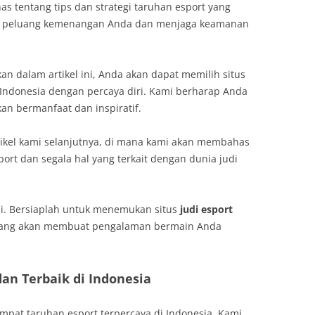
 tentang tips dan strategi taruhan esport yang
 peluang kemenangan Anda dan menjaga keamanan
n dalam artikel ini, Anda akan dapat memilih situs
 Indonesia dengan percaya diri. Kami berharap Anda
an bermanfaat dan inspiratif.
tikel kami selanjutnya, di mana kami akan membahas
rt dan segala hal yang terkait dengan dunia judi
ni. Bersiaplah untuk menemukan situs
judi esport
 yang akan membuat pengalaman bermain Anda
an Terbaik di Indonesia
mpat taruhan esport terpercaya di Indonesia. Kami