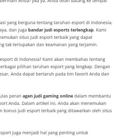
ermain Anda? Jika ya, Anda telah datang ke tempat
asi yang berguna tentang taruhan esport di Indonesia,
aya, dan juga
bandar judi esports terlengkap
. Kami
mukan situs judi esport terbaik yang dapat
 tak terlupakan dan keamanan yang terjamin.
esport di Indonesia? Kami akan membahas tentang
rbagai pilihan taruhan esport yang lengkap. Dengan
ar, Anda dapat bertaruh pada tim favorit Anda dan
gulas peran
agen judi gaming online
dalam membantu
ort Anda. Dalam artikel ini, Anda akan menemukan
 bonus judi esport terbaik yang ditawarkan oleh situs
port juga menjadi hal yang penting untuk