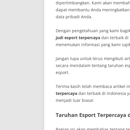
dipertimbangkan. Kami akan membahas
dapat membantu Anda meningkatkan
data pribadi Anda.
Dengan pengetahuan yang kami bagika
judi esport terpercaya
dan terbaik di
menemukan informasi yang kami sajik
Jangan lupa untuk terus mengikuti ar
secara mendalam tentang taruhan espo
esport.
Terima kasih telah membaca artikel i
terpercaya
dan terbaik di Indonesia
menjadi luar biasa!
Taruhan Esport Terpercaya d
Bagian ini akan membahas tentang te