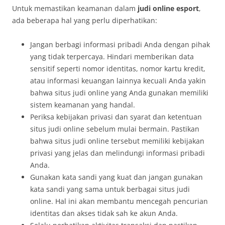
Untuk memastikan keamanan dalam
judi online esport
,
ada beberapa hal yang perlu diperhatikan:
Jangan berbagi informasi pribadi Anda dengan pihak
yang tidak terpercaya. Hindari memberikan data
sensitif seperti nomor identitas, nomor kartu kredit,
atau informasi keuangan lainnya kecuali Anda yakin
bahwa situs judi online yang Anda gunakan memiliki
sistem keamanan yang handal.
Periksa kebijakan privasi dan syarat dan ketentuan
situs judi online sebelum mulai bermain. Pastikan
bahwa situs judi online tersebut memiliki kebijakan
privasi yang jelas dan melindungi informasi pribadi
Anda.
Gunakan kata sandi yang kuat dan jangan gunakan
kata sandi yang sama untuk berbagai situs judi
online. Hal ini akan membantu mencegah pencurian
identitas dan akses tidak sah ke akun Anda.