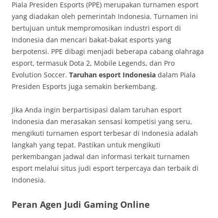
Piala Presiden Esports (PPE) merupakan turnamen esport
yang diadakan oleh pemerintah Indonesia. Turnamen ini
bertujuan untuk mempromosikan industri esport di
Indonesia dan mencari bakat-bakat esports yang
berpotensi. PPE dibagi menjadi beberapa cabang olahraga
esport, termasuk Dota 2, Mobile Legends, dan Pro
Evolution Soccer.
Taruhan esport Indonesia
dalam Piala
Presiden Esports juga semakin berkembang.
Jika Anda ingin berpartisipasi dalam taruhan esport
Indonesia dan merasakan sensasi kompetisi yang seru,
mengikuti turnamen esport terbesar di Indonesia adalah
langkah yang tepat. Pastikan untuk mengikuti
perkembangan jadwal dan informasi terkait turnamen
esport melalui situs judi esport terpercaya dan terbaik di
Indonesia.
Peran Agen Judi Gaming Online