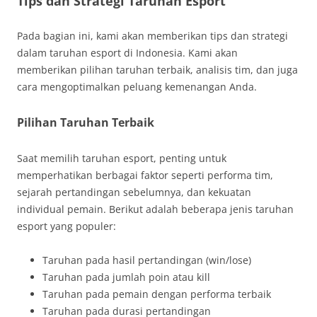
Tips dan Strategi Taruhan Esport
Pada bagian ini, kami akan memberikan tips dan strategi
dalam taruhan esport di Indonesia. Kami akan
memberikan pilihan taruhan terbaik, analisis tim, dan juga
cara mengoptimalkan peluang kemenangan Anda.
Pilihan Taruhan Terbaik
Saat memilih taruhan esport, penting untuk
memperhatikan berbagai faktor seperti performa tim,
sejarah pertandingan sebelumnya, dan kekuatan
individual pemain. Berikut adalah beberapa jenis taruhan
esport yang populer:
Taruhan pada hasil pertandingan (win/lose)
Taruhan pada jumlah poin atau kill
Taruhan pada pemain dengan performa terbaik
Taruhan pada durasi pertandingan