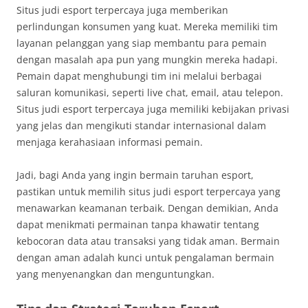
Situs judi esport terpercaya juga memberikan
perlindungan konsumen yang kuat. Mereka memiliki tim
layanan pelanggan yang siap membantu para pemain
dengan masalah apa pun yang mungkin mereka hadapi.
Pemain dapat menghubungi tim ini melalui berbagai
saluran komunikasi, seperti live chat, email, atau telepon.
Situs judi esport terpercaya juga memiliki kebijakan privasi
yang jelas dan mengikuti standar internasional dalam
menjaga kerahasiaan informasi pemain.
Jadi, bagi Anda yang ingin bermain taruhan esport,
pastikan untuk memilih situs judi esport terpercaya yang
menawarkan keamanan terbaik. Dengan demikian, Anda
dapat menikmati permainan tanpa khawatir tentang
kebocoran data atau transaksi yang tidak aman. Bermain
dengan aman adalah kunci untuk pengalaman bermain
yang menyenangkan dan menguntungkan.