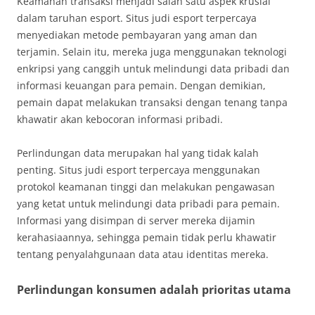
Keamanan transaksi menjadi salah satu aspek krusial
dalam taruhan esport. Situs judi esport terpercaya
menyediakan metode pembayaran yang aman dan
terjamin. Selain itu, mereka juga menggunakan teknologi
enkripsi yang canggih untuk melindungi data pribadi dan
informasi keuangan para pemain. Dengan demikian,
pemain dapat melakukan transaksi dengan tenang tanpa
khawatir akan kebocoran informasi pribadi.
Perlindungan data merupakan hal yang tidak kalah
penting. Situs judi esport terpercaya menggunakan
protokol keamanan tinggi dan melakukan pengawasan
yang ketat untuk melindungi data pribadi para pemain.
Informasi yang disimpan di server mereka dijamin
kerahasiaannya, sehingga pemain tidak perlu khawatir
tentang penyalahgunaan data atau identitas mereka.
Perlindungan konsumen adalah prioritas utama