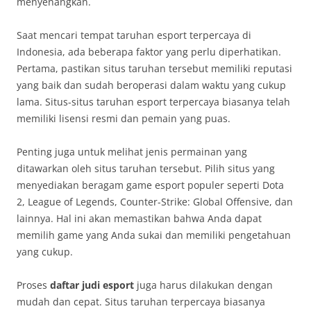
menyenangkan.
Saat mencari tempat taruhan esport terpercaya di
Indonesia, ada beberapa faktor yang perlu diperhatikan.
Pertama, pastikan situs taruhan tersebut memiliki reputasi
yang baik dan sudah beroperasi dalam waktu yang cukup
lama. Situs-situs taruhan esport terpercaya biasanya telah
memiliki lisensi resmi dan pemain yang puas.
Penting juga untuk melihat jenis permainan yang
ditawarkan oleh situs taruhan tersebut. Pilih situs yang
menyediakan beragam game esport populer seperti Dota
2, League of Legends, Counter-Strike: Global Offensive, dan
lainnya. Hal ini akan memastikan bahwa Anda dapat
memilih game yang Anda sukai dan memiliki pengetahuan
yang cukup.
Proses
daftar judi esport
juga harus dilakukan dengan
mudah dan cepat. Situs taruhan terpercaya biasanya