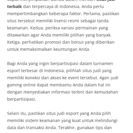
terbaik
dan terpercaya di Indonesia, Anda perlu
mempertimbangkan beberapa faktor. Pertama, pastikan
situs tersebut memiliki lisensi resmi sebagai tanda
keamanan. Kedua, periksa variasi permainan yang
ditawarkan agar Anda memiliki pilihan yang banyak.
Ketiga, perhatikan promosi dan bonus yang diberikan
untuk memaksimalkan keuntungan Anda.
Bagi Anda yang ingin berpartisipasi dalam turnamen
esport terbesar di Indonesia, pilihlah situs judi yang
memiliki koneksi dan akses ke event tersebut. Agen judi
gaming online dapat membantu Anda dalam hal ini
dengan menyediakan informasi terkini dan kemudahan
berpartisipasi.
Selain itu, pastikan situs judi esport yang Anda pilih
memiliki sistem keamanan yang kuat untuk melindungi
data dan transaksi Anda. Terakhir, gunakan tips dan