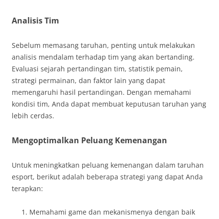
Analisis Tim
Sebelum memasang taruhan, penting untuk melakukan
analisis mendalam terhadap tim yang akan bertanding.
Evaluasi sejarah pertandingan tim, statistik pemain,
strategi permainan, dan faktor lain yang dapat
memengaruhi hasil pertandingan. Dengan memahami
kondisi tim, Anda dapat membuat keputusan taruhan yang
lebih cerdas.
Mengoptimalkan Peluang Kemenangan
Untuk meningkatkan peluang kemenangan dalam taruhan
esport, berikut adalah beberapa strategi yang dapat Anda
terapkan:
Memahami game dan mekanismenya dengan baik