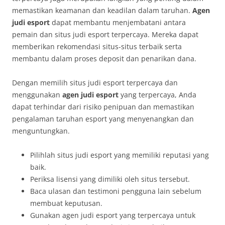
memastikan keamanan dan keadilan dalam taruhan.
Agen
judi esport
dapat membantu menjembatani antara
pemain dan situs judi esport terpercaya. Mereka dapat
memberikan rekomendasi situs-situs terbaik serta
membantu dalam proses deposit dan penarikan dana.
Dengan memilih situs judi esport terpercaya dan
menggunakan
agen judi esport
yang terpercaya, Anda
dapat terhindar dari risiko penipuan dan memastikan
pengalaman taruhan esport yang menyenangkan dan
menguntungkan.
Pilihlah situs judi esport yang memiliki reputasi yang
baik.
Periksa lisensi yang dimiliki oleh situs tersebut.
Baca ulasan dan testimoni pengguna lain sebelum
membuat keputusan.
Gunakan agen judi esport yang terpercaya untuk