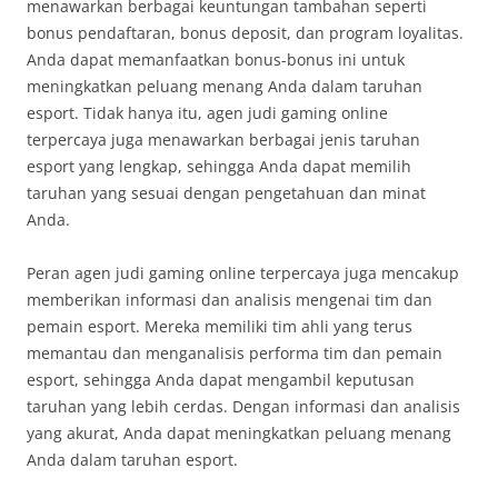
menawarkan berbagai keuntungan tambahan seperti
bonus pendaftaran, bonus deposit, dan program loyalitas.
Anda dapat memanfaatkan bonus-bonus ini untuk
meningkatkan peluang menang Anda dalam taruhan
esport. Tidak hanya itu, agen judi gaming online
terpercaya juga menawarkan berbagai jenis taruhan
esport yang lengkap, sehingga Anda dapat memilih
taruhan yang sesuai dengan pengetahuan dan minat
Anda.
Peran agen judi gaming online terpercaya juga mencakup
memberikan informasi dan analisis mengenai tim dan
pemain esport. Mereka memiliki tim ahli yang terus
memantau dan menganalisis performa tim dan pemain
esport, sehingga Anda dapat mengambil keputusan
taruhan yang lebih cerdas. Dengan informasi dan analisis
yang akurat, Anda dapat meningkatkan peluang menang
Anda dalam taruhan esport.