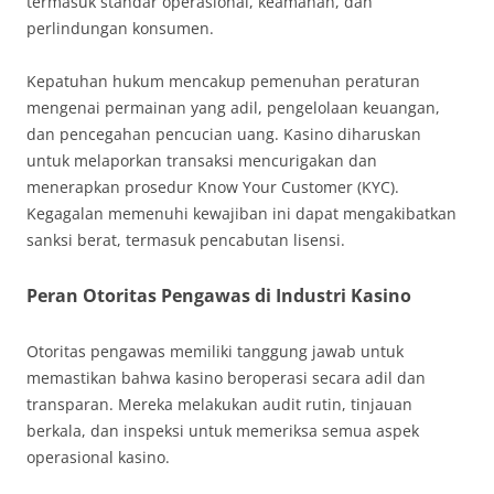
termasuk standar operasional, keamanan, dan
perlindungan konsumen.
Kepatuhan hukum mencakup pemenuhan peraturan
mengenai permainan yang adil, pengelolaan keuangan,
dan pencegahan pencucian uang. Kasino diharuskan
untuk melaporkan transaksi mencurigakan dan
menerapkan prosedur Know Your Customer (KYC).
Kegagalan memenuhi kewajiban ini dapat mengakibatkan
sanksi berat, termasuk pencabutan lisensi.
Peran Otoritas Pengawas di Industri Kasino
Otoritas pengawas memiliki tanggung jawab untuk
memastikan bahwa kasino beroperasi secara adil dan
transparan. Mereka melakukan audit rutin, tinjauan
berkala, dan inspeksi untuk memeriksa semua aspek
operasional kasino.