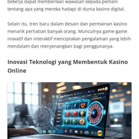
bekerja dapat memberikan wawasan kepada pemain
tentang apa yang mereka hadapi di dunia kasino digital.
Selain itu, tren baru dalam desain dan permainan kasino
menarik perhatian banyak orang. Munculnya game-game
inovatif dan interaktif menciptakan pengalaman yang lebih
mendalam dan menyenangkan bagi penggunanya.
Inovasi Teknologi yang Membentuk Kasino
Online