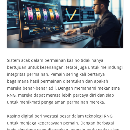
Sistem acak dalam permainan kasino tidak hanya
bertujuan untuk kesenangan, tetapi juga untuk melindungi
integritas permainan. Pemain sering kali bertanya
bagaimana hasil permainan ditentukan dan apakah
mereka benar-benar adil. Dengan memahami mekanisme
RNG, mereka dapat merasa lebih percaya diri dan siap
untuk menikmati pengalaman permainan mereka.
Kasino digital berinvestasi besar dalam teknologi RNG
untuk menjaga kepercayaan pemain. Dengan berbagai
jenis algoritma yang digunakan, pemain perlu sadar akan