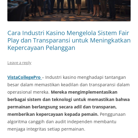
Cara Industri Kasino Mengelola Sistem Fair
Play dan Transparansi untuk Meningkatkan
Kepercayaan Pelanggan
Leave a reply
VistaCollegePro
– Industri kasino menghadapi tantangan
besar dalam memastikan keadilan dan transparansi dalam
operasional mereka.
Mereka mengimplementasikan
berbagai sistem dan teknologi untuk memastikan bahwa
permainan berlangsung secara adil dan transparan,
memberikan kepercayaan kepada pemain.
Penggunaan
algoritma canggih dan audit independen membantu
menjaga integritas setiap permainan.