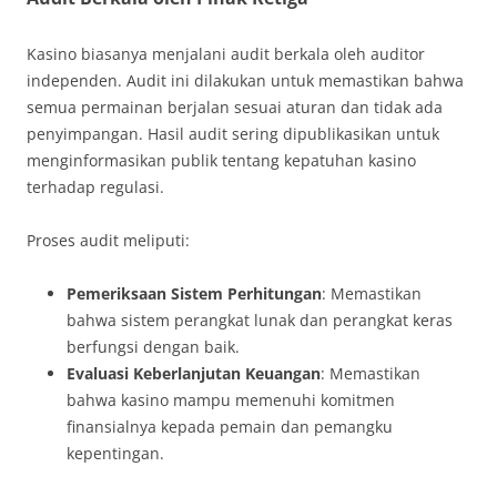
Kasino biasanya menjalani audit berkala oleh auditor
independen. Audit ini dilakukan untuk memastikan bahwa
semua permainan berjalan sesuai aturan dan tidak ada
penyimpangan. Hasil audit sering dipublikasikan untuk
menginformasikan publik tentang kepatuhan kasino
terhadap regulasi.
Proses audit meliputi:
Pemeriksaan Sistem Perhitungan
: Memastikan
bahwa sistem perangkat lunak dan perangkat keras
berfungsi dengan baik.
Evaluasi Keberlanjutan Keuangan
: Memastikan
bahwa kasino mampu memenuhi komitmen
finansialnya kepada pemain dan pemangku
kepentingan.