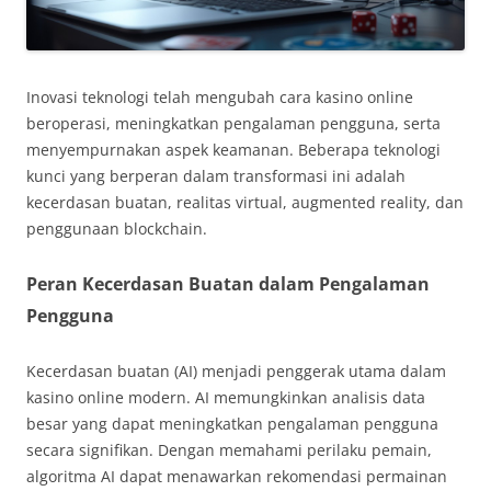
Inovasi teknologi telah mengubah cara kasino online
beroperasi, meningkatkan pengalaman pengguna, serta
menyempurnakan aspek keamanan. Beberapa teknologi
kunci yang berperan dalam transformasi ini adalah
kecerdasan buatan, realitas virtual, augmented reality, dan
penggunaan blockchain.
Peran Kecerdasan Buatan dalam Pengalaman
Pengguna
Kecerdasan buatan (AI) menjadi penggerak utama dalam
kasino online modern. AI memungkinkan analisis data
besar yang dapat meningkatkan pengalaman pengguna
secara signifikan. Dengan memahami perilaku pemain,
algoritma AI dapat menawarkan rekomendasi permainan