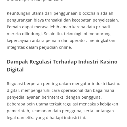
Keuntungan utama dari penggunaan blockchain adalah
pengurangan biaya transaksi dan kecepatan penyelesaian.
Pemain dapat merasa lebih aman karena data pribadi
mereka dilindungi. Selain itu, teknologi ini mendorong
kepercayaan antara pemain dan operator, meningkatkan
integritas dalam perjudian online.
Dampak Regulasi Terhadap Industri Kasino
Digital
Regulasi berperan penting dalam mengatur industri kasino
digital, mempengaruhi cara operasional dan bagaimana
penyedia layanan berinteraksi dengan pengguna.
Beberapa poin utama terkait regulasi mencakup kebijakan
pemerintah, keamanan data pengguna, serta tantangan
legal dan etika yang dihadapi industri ini.