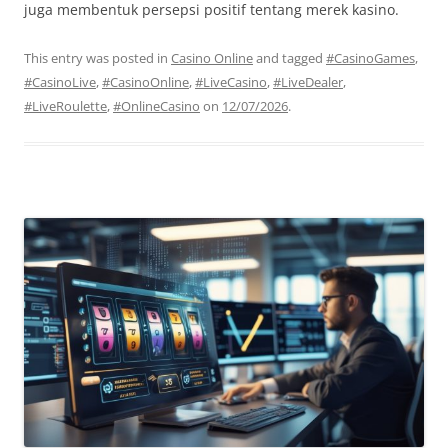
juga membentuk persepsi positif tentang merek kasino.
This entry was posted in
Casino Online
and tagged
#CasinoGames
,
#CasinoLive
,
#CasinoOnline
,
#LiveCasino
,
#LiveDealer
,
#LiveRoulette
,
#OnlineCasino
on
12/07/2026
.