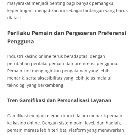
masyarakat menjadi penting bagi banyak pemangku
kepentingan, menjadikan ini sebagai tantangan yang harus
diatasi.
Perilaku Pemain dan Pergeseran Preferensi
Pengguna
Industri kasino online terus beradaptasi dengan
perubahan perilaku pemain dan preferensi pengguna.
Pemain kini menginginkan pengalaman yang lebih
menarik, serta aksesibilitas yang lebih jelas melalui
teknologi yang berkembang.
Tren Gamifikasi dan Personalisasi Layanan
Gamifikasi menjadi elemen kunci dalam menarik pemain
ke kasino online. Dengan sistem poin, level, dan hadiah,
pemain merasa lebih terlibat. Platform yang menawarkan