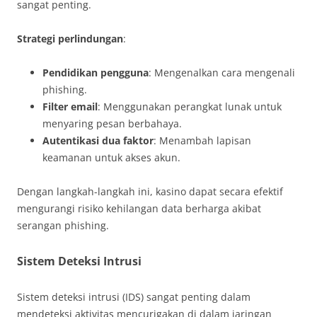
sangat penting.
Strategi perlindungan
:
Pendidikan pengguna
: Mengenalkan cara mengenali
phishing.
Filter email
: Menggunakan perangkat lunak untuk
menyaring pesan berbahaya.
Autentikasi dua faktor
: Menambah lapisan
keamanan untuk akses akun.
Dengan langkah-langkah ini, kasino dapat secara efektif
mengurangi risiko kehilangan data berharga akibat
serangan phishing.
Sistem Deteksi Intrusi
Sistem deteksi intrusi (IDS) sangat penting dalam
mendeteksi aktivitas mencurigakan di dalam jaringan