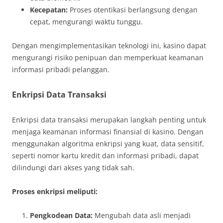
Kecepatan:
Proses otentikasi berlangsung dengan
cepat, mengurangi waktu tunggu.
Dengan mengimplementasikan teknologi ini, kasino dapat
mengurangi risiko penipuan dan memperkuat keamanan
informasi pribadi pelanggan.
Enkripsi Data Transaksi
Enkripsi data transaksi merupakan langkah penting untuk
menjaga keamanan informasi finansial di kasino. Dengan
menggunakan algoritma enkripsi yang kuat, data sensitif,
seperti nomor kartu kredit dan informasi pribadi, dapat
dilindungi dari akses yang tidak sah.
Proses enkripsi meliputi:
Pengkodean Data:
Mengubah data asli menjadi