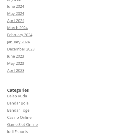
June 2024
May 2024
April 2024
March 2024
February 2024
January 2024
December 2023
June 2023
May 2023
April 2023
Categories
Balap Kuda
Bandar Bola
Bandar Togel
Casino Online
Game Slot Online
Judi Esports