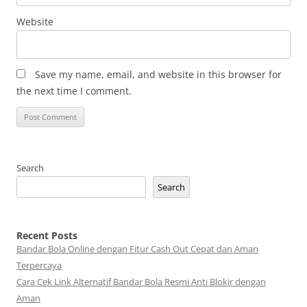
Website
Save my name, email, and website in this browser for
the next time I comment.
Search
Search
Recent Posts
Bandar Bola Online dengan Fitur Cash Out Cepat dan Aman
Terpercaya
Cara Cek Link Alternatif Bandar Bola Resmi Anti Blokir dengan
Aman