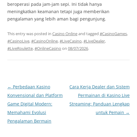
beroperasi pada jam-jam sepi. Ini tidak hanya
meningkatkan keamanan tetapi juga memberikan
pengalaman yang lebih aman bagi pengunjung.
This entry was posted in
Casino Online
and tagged
#CasinoGames
,
#CasinoLive
,
#CasinoOnline
,
#LiveCasino
,
#LiveDealer
,
#LiveRoulette
,
#OnlineCasino
on
08/07/2026
.
Post
←
Perbedaan Kasino
Cara Kerja Dealer dan Sistem
navigation
Konvensional dan Platform
Permainan di Kasino Live
Game Digital Modern:
Streaming: Panduan Lengkap
Memahami Evolusi
untuk Pemain
→
Pengalaman Bermain