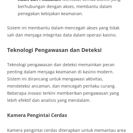
berhubungan dengan akses, membantu dalam
penegakan kebijakan keamanan.
Sistem ini membantu dalam mencegah akses yang tidak
sah dan menjaga integritas data dalam operasi kasino.
Teknologi Pengawasan dan Deteksi
Teknologi pengawasan dan deteksi memainkan peran
penting dalam menjaga keamanan di kasino modern.
Sistem ini dirancang untuk mengawasi aktivitas,
mendeteksi ancaman, dan mencegah perilaku curang.
Beberapa inovasi terkini memberikan pengawasan yang
lebih efektif dan analisis yang mendalam.
Kamera Pengintai Cerdas
Kamera pengintai cerdas diterapkan untuk memantau area