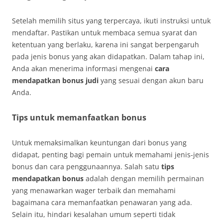
Setelah memilih situs yang terpercaya, ikuti instruksi untuk
mendaftar. Pastikan untuk membaca semua syarat dan
ketentuan yang berlaku, karena ini sangat berpengaruh
pada jenis bonus yang akan didapatkan. Dalam tahap ini,
Anda akan menerima informasi mengenai
cara
mendapatkan bonus judi
yang sesuai dengan akun baru
Anda.
Tips untuk memanfaatkan bonus
Untuk memaksimalkan keuntungan dari bonus yang
didapat, penting bagi pemain untuk memahami jenis-jenis
bonus dan cara penggunaannya. Salah satu
tips
mendapatkan bonus
adalah dengan memilih permainan
yang menawarkan wager terbaik dan memahami
bagaimana cara memanfaatkan penawaran yang ada.
Selain itu, hindari kesalahan umum seperti tidak