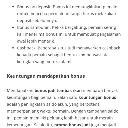
Bonus no deposit: Bonus ini memungkinkan pemain
untuk mencoba permainan tanpa harus melakukan
deposit sebelumnya.
Bonus sambutan: Ketika bergabung, pemain sering
kali menerima bonus ini untuk membuat pengalaman
awal lebih menarik.
Cashback: Beberapa situs judi menawarkan cashback
kepada pemain sebagai bentuk kompensasi atas
kerugian yang mereka alami.
Keuntungan mendapatkan bonus
Mendapatkan
bonus judi tembak ikan
membawa banyak
keuntungan bagi pemain. Salah satu
keuntungan bonus
adalah peningkatan saldo akun, yang berpotensi
memperpanjang waktu bermain. Dengan tambahan saldo
ini, pemain memiliki peluang lebih besar untuk meraih
kemenangan. Selain itu,
promo bonus judi
juga menjadi