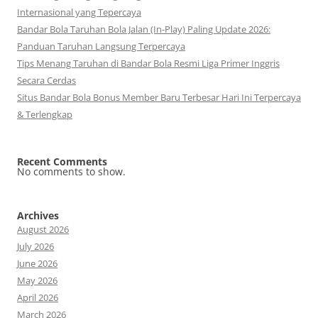
Internasional yang Tepercaya
Bandar Bola Taruhan Bola Jalan (In-Play) Paling Update 2026:
Panduan Taruhan Langsung Terpercaya
Tips Menang Taruhan di Bandar Bola Resmi Liga Primer Inggris
Secara Cerdas
Situs Bandar Bola Bonus Member Baru Terbesar Hari Ini Terpercaya
& Terlengkap
Recent Comments
No comments to show.
Archives
August 2026
July 2026
June 2026
May 2026
April 2026
March 2026