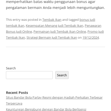
memperhatikan batas waktu penggunaan bonus agar
pengalaman bermain Anda menjadi lebih menguntungkan.
This entry was posted in
Tembak Ikan
and tagged
bonus judi
tembak ikan
,
Kesempatan Menang Judi Tembak Ikan
,
Penawaran
Bonus Judi Online
,
Permainan Judi Tembak Ikan Online
,
Promo Judi
Tembak Ikan
,
Strategi Bermain Judi Tembak Ikan
on
19/12/2024
.
Search
Search
Recent Posts
Situs Bandar Bola Parlay Resmi dengan Hadiah Perkalian Terbesar
Terpercaya
Keuntungan Bergabung dengan Bandar Bola Berlisensi