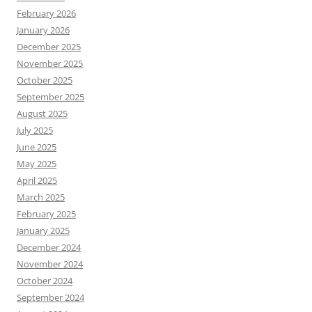
February 2026
January 2026
December 2025
November 2025
October 2025
September 2025
August 2025
July 2025
June 2025
May 2025
April 2025
March 2025
February 2025
January 2025
December 2024
November 2024
October 2024
September 2024