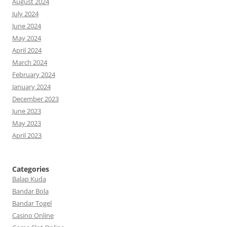
August 2024
July 2024
June 2024
May 2024
April 2024
March 2024
February 2024
January 2024
December 2023
June 2023
May 2023
April 2023
Categories
Balap Kuda
Bandar Bola
Bandar Togel
Casino Online