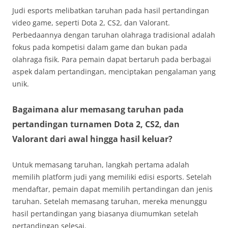
Judi esports melibatkan taruhan pada hasil pertandingan
video game, seperti Dota 2, CS2, dan Valorant.
Perbedaannya dengan taruhan olahraga tradisional adalah
fokus pada kompetisi dalam game dan bukan pada
olahraga fisik. Para pemain dapat bertaruh pada berbagai
aspek dalam pertandingan, menciptakan pengalaman yang
unik.
Bagaimana alur memasang taruhan pada
pertandingan turnamen Dota 2, CS2, dan
Valorant dari awal hingga hasil keluar?
Untuk memasang taruhan, langkah pertama adalah
memilih platform judi yang memiliki edisi esports. Setelah
mendaftar, pemain dapat memilih pertandingan dan jenis
taruhan. Setelah memasang taruhan, mereka menunggu
hasil pertandingan yang biasanya diumumkan setelah
pertandingan selesai.