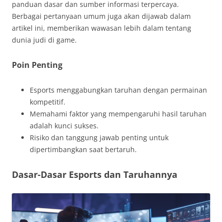
panduan dasar dan sumber informasi terpercaya.
Berbagai pertanyaan umum juga akan dijawab dalam
artikel ini, memberikan wawasan lebih dalam tentang
dunia judi di game.
Poin Penting
Esports menggabungkan taruhan dengan permainan
kompetitif.
Memahami faktor yang mempengaruhi hasil taruhan
adalah kunci sukses.
Risiko dan tanggung jawab penting untuk
dipertimbangkan saat bertaruh.
Dasar-Dasar Esports dan Taruhannya