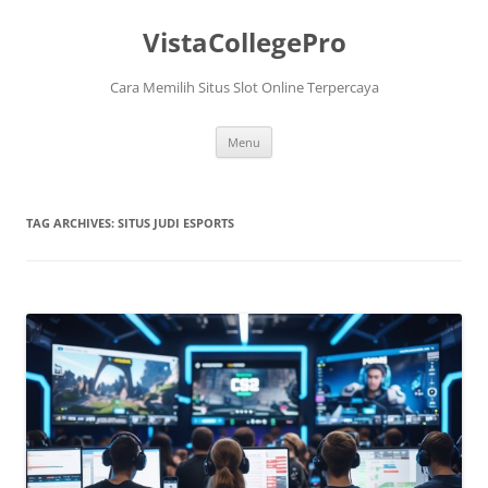
VistaCollegePro
Cara Memilih Situs Slot Online Terpercaya
Skip
Menu
to
content
TAG ARCHIVES:
SITUS JUDI ESPORTS