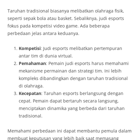
Taruhan tradisional biasanya melibatkan olahraga fisik,
seperti sepak bola atau basket. Sebaliknya, judi esports
fokus pada kompetisi video game. Ada beberapa
perbedaan jelas antara keduanya.
Kompetisi
: Judi esports melibatkan pertempuran
antar tim di dunia virtual.
Pemahaman
: Pemain judi esports harus memahami
mekanisme permainan dan strategi tim. Ini lebih
kompleks dibandingkan dengan taruhan tradisional
di olahraga.
Kecepatan
: Taruhan esports berlangsung dengan
cepat. Pemain dapat bertaruh secara langsung,
menciptakan dinamika yang berbeda dari taruhan
tradisional.
Memahami perbedaan ini dapat membantu pemula dalam
membuat keputusan yang lebih baik saat memasang