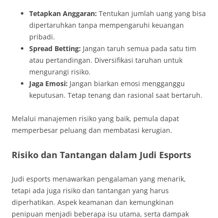
Tetapkan Anggaran:
Tentukan jumlah uang yang bisa
dipertaruhkan tanpa mempengaruhi keuangan
pribadi.
Spread Betting:
Jangan taruh semua pada satu tim
atau pertandingan. Diversifikasi taruhan untuk
mengurangi risiko.
Jaga Emosi:
Jangan biarkan emosi mengganggu
keputusan. Tetap tenang dan rasional saat bertaruh.
Melalui manajemen risiko yang baik, pemula dapat
memperbesar peluang dan membatasi kerugian.
Risiko dan Tantangan dalam Judi Esports
Judi esports menawarkan pengalaman yang menarik,
tetapi ada juga risiko dan tantangan yang harus
diperhatikan. Aspek keamanan dan kemungkinan
penipuan menjadi beberapa isu utama, serta dampak