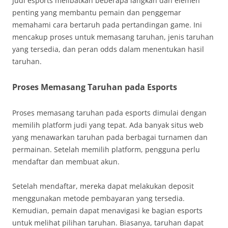
Judi esports melibatkan beberapa langkah dan elemen
penting yang membantu pemain dan penggemar
memahami cara bertaruh pada pertandingan game. Ini
mencakup proses untuk memasang taruhan, jenis taruhan
yang tersedia, dan peran odds dalam menentukan hasil
taruhan.
Proses Memasang Taruhan pada Esports
Proses memasang taruhan pada esports dimulai dengan
memilih platform judi yang tepat. Ada banyak situs web
yang menawarkan taruhan pada berbagai turnamen dan
permainan. Setelah memilih platform, pengguna perlu
mendaftar dan membuat akun.
Setelah mendaftar, mereka dapat melakukan deposit
menggunakan metode pembayaran yang tersedia.
Kemudian, pemain dapat menavigasi ke bagian esports
untuk melihat pilihan taruhan. Biasanya, taruhan dapat