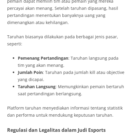
pemain dapat memilih tim atau pemain yang mereka
percayai akan menang. Setelah taruhan dipasang, hasil
pertandingan menentukan banyaknya uang yang
dimenangkan atau kehilangan.
Taruhan biasanya dilakukan pada berbagai jenis pasar,
seperti:
Pemenang Pertandingan
: Taruhan langsung pada
tim yang akan menang.
Jumlah Poin
: Taruhan pada jumlah kill atau objective
yang dicapai.
Taruhan Langsung
: Memungkinkan pemain bertaruh
saat pertandingan berlangsung.
Platform taruhan menyediakan informasi tentang statistik
dan performa untuk mendukung keputusan taruhan.
Regulasi dan Legalitas dalam Judi Esports