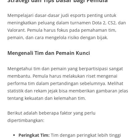
Mempelajari dasar-dasar judi esports penting untuk
meningkatkan peluang dalam turnamen Dota 2, CS2, dan
Valorant. Pemula harus fokus pada pemahaman tim,
pemain, dan cara mengelola risiko dengan bijak.
Mengenali Tim dan Pemain Kunci
Mengetahui tim dan pemain yang berpartisipasi sangat
membantu. Pemula harus melakukan riset mengenai
performa tim dalam pertandingan sebelumnya. Melihat
statistik dan rekam jejak bisa memberikan gambaran jelas
tentang kekuatan dan kelemahan tim.
Berikut adalah beberapa faktor yang perlu
dipertimbangkan:
Peringkat Tim:
Tim dengan peringkat lebih tinggi