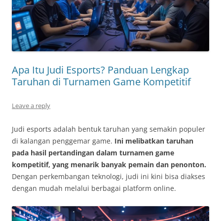
Apa Itu Judi Esports? Panduan Lengkap
Taruhan di Turnamen Game Kompetitif
Leave a reply
Judi esports adalah bentuk taruhan yang semakin populer
di kalangan penggemar game.
Ini melibatkan taruhan
pada hasil pertandingan dalam turnamen game
kompetitif, yang menarik banyak pemain dan penonton.
Dengan perkembangan teknologi, judi ini kini bisa diakses
dengan mudah melalui berbagai platform online.