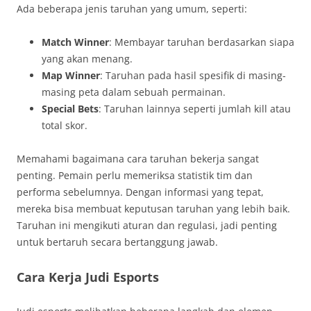
Ada beberapa jenis taruhan yang umum, seperti:
Match Winner
: Membayar taruhan berdasarkan siapa
yang akan menang.
Map Winner
: Taruhan pada hasil spesifik di masing-
masing peta dalam sebuah permainan.
Special Bets
: Taruhan lainnya seperti jumlah kill atau
total skor.
Memahami bagaimana cara taruhan bekerja sangat
penting. Pemain perlu memeriksa statistik tim dan
performa sebelumnya. Dengan informasi yang tepat,
mereka bisa membuat keputusan taruhan yang lebih baik.
Taruhan ini mengikuti aturan dan regulasi, jadi penting
untuk bertaruh secara bertanggung jawab.
Cara Kerja Judi Esports