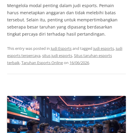
Mengelola modal penting dalam judi esports. Pemain
harus menetapkan anggaran dan tidak melebihi batas
tersebut. Selain itu, penting untuk mempertimbangkan
seberapa besar taruhan yang dipasang berdasarkan
tingkat percaya diri terhadap hasil pertandingan.
This entry was posted in
Judi Esports
and tagged
judi esports
,
judi
esports terpercaya
,
situs judi esports
,
Situs taruhan esports
terbaik
,
Taruhan Esports Online
on
16/06/2026
.