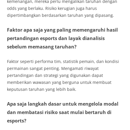
kemenangan, mereka perlu mengalikan taruhan dengan
odds yang berlaku. Risiko kerugian juga harus
dipertimbangkan berdasarkan taruhan yang dipasang.
Faktor apa saja yang paling memengaruhi hasil
pertandingan esports dan layak dianalisis
sebelum memasang taruhan?
Faktor seperti performa tim, statistik pemain, dan kondisi
permainan sangat penting. Mengamati riwayat
pertandingan dan strategi yang digunakan dapat
memberikan wawasan yang berguna untuk membuat
keputusan taruhan yang lebih baik.
Apa saja langkah dasar untuk mengelola modal
dan membatasi risiko saat mulai bertaruh di
esports?