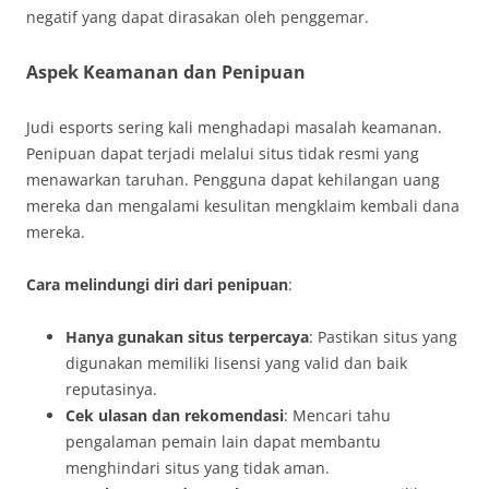
negatif yang dapat dirasakan oleh penggemar.
Aspek Keamanan dan Penipuan
Judi esports sering kali menghadapi masalah keamanan.
Penipuan dapat terjadi melalui situs tidak resmi yang
menawarkan taruhan. Pengguna dapat kehilangan uang
mereka dan mengalami kesulitan mengklaim kembali dana
mereka.
Cara melindungi diri dari penipuan
:
Hanya gunakan situs terpercaya
: Pastikan situs yang
digunakan memiliki lisensi yang valid dan baik
reputasinya.
Cek ulasan dan rekomendasi
: Mencari tahu
pengalaman pemain lain dapat membantu
menghindari situs yang tidak aman.