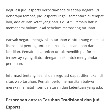
Regulasi judi esports berbeda-beda di setiap negara. Di
beberapa tempat, judi esports ilegal, sementara di tempat
lain, ada aturan ketat yang harus diikuti. Pemain harus
memahami hukum lokal sebelum memasang taruhan.
Banyak negara mengizinkan taruhan di situs yang memiliki
lisensi. Ini penting untuk memastikan keamanan dan
keadilan. Pemain disarankan untuk memilih platform
terpercaya yang diatur dengan baik untuk menghindari
penipuan.
Informasi tentang lisensi dan regulasi dapat ditemukan di
situs web taruhan. Pemain perlu memastikan bahwa
mereka mematuhi semua aturan dan ketentuan yang ada.
Perbedaan antara Taruhan Tradisional dan Judi
Esports