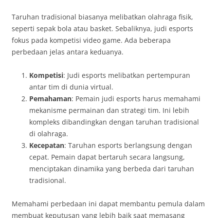
Taruhan tradisional biasanya melibatkan olahraga fisik,
seperti sepak bola atau basket. Sebaliknya, judi esports
fokus pada kompetisi video game. Ada beberapa
perbedaan jelas antara keduanya.
Kompetisi
: Judi esports melibatkan pertempuran
antar tim di dunia virtual.
Pemahaman
: Pemain judi esports harus memahami
mekanisme permainan dan strategi tim. Ini lebih
kompleks dibandingkan dengan taruhan tradisional
di olahraga.
Kecepatan
: Taruhan esports berlangsung dengan
cepat. Pemain dapat bertaruh secara langsung,
menciptakan dinamika yang berbeda dari taruhan
tradisional.
Memahami perbedaan ini dapat membantu pemula dalam
membuat keputusan yang lebih baik saat memasang