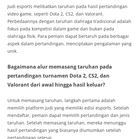
Judi esports melibatkan taruhan pada hasil pertandingan
video game, seperti Dota 2, CS2, dan Valorant.
Perbedaannya dengan taruhan olahraga tradisional adalah
fokus pada kompetisi dalam game dan bukan pada
olahraga fisik. Para pemain dapat bertaruh pada berbagai
aspek dalam pertandingan, menciptakan pengalaman yang
unik.
Bagaimana alur memasang taruhan pada
pertandingan turnamen Dota 2, CS2, dan
Valorant dari awal hingga hasil keluar?
Untuk memasang taruhan, langkah pertama adalah
memilih platform judi yang memiliki edisi esports. Setelah
mendaftar, pemain dapat memilih pertandingan dan jenis
taruhan. Setelah memasang taruhan, mereka menunggu
hasil pertandingan yang biasanya diumumkan setelah
pertandingan selesai.