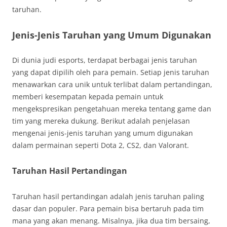
taruhan.
Jenis-Jenis Taruhan yang Umum Digunakan
Di dunia judi esports, terdapat berbagai jenis taruhan
yang dapat dipilih oleh para pemain. Setiap jenis taruhan
menawarkan cara unik untuk terlibat dalam pertandingan,
memberi kesempatan kepada pemain untuk
mengekspresikan pengetahuan mereka tentang game dan
tim yang mereka dukung. Berikut adalah penjelasan
mengenai jenis-jenis taruhan yang umum digunakan
dalam permainan seperti Dota 2, CS2, dan Valorant.
Taruhan Hasil Pertandingan
Taruhan hasil pertandingan adalah jenis taruhan paling
dasar dan populer. Para pemain bisa bertaruh pada tim
mana yang akan menang. Misalnya, jika dua tim bersaing,