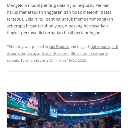
Mengelola modal penting dalam judi esports. Pemain
harus menetapkan anggaran dan tidak melebihi batas
tersebut. Selain itu, penting untuk mempertimbangkan
seberapa besar taruhan yang dipasang berdasarkan
tingkat percaya diri terhadap hasil pertandingan.
This entry was posted in
Judi Esports
and tagged
judi esports
,
judi
esports terpercaya
,
situs judi esports
,
Situs taruhan esports
terbaik
,
Taruhan Esports Online
on
16/06/2026
.