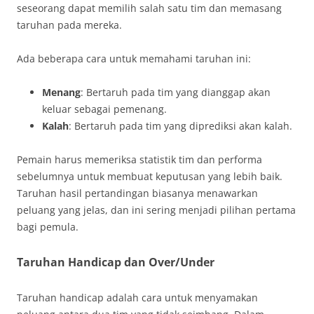
seseorang dapat memilih salah satu tim dan memasang
taruhan pada mereka.
Ada beberapa cara untuk memahami taruhan ini:
Menang
: Bertaruh pada tim yang dianggap akan
keluar sebagai pemenang.
Kalah
: Bertaruh pada tim yang diprediksi akan kalah.
Pemain harus memeriksa statistik tim dan performa
sebelumnya untuk membuat keputusan yang lebih baik.
Taruhan hasil pertandingan biasanya menawarkan
peluang yang jelas, dan ini sering menjadi pilihan pertama
bagi pemula.
Taruhan Handicap dan Over/Under
Taruhan handicap adalah cara untuk menyamakan