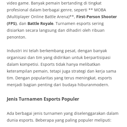
video game. Banyak pemain bertanding di tingkat
profesional dalam berbagai genre, seperti ** MOBA
(Multiplayer Online Battle Arena)**,
First-Person Shooter
(FPS)
, dan
Battle Royale
. Turnamen esports sering
disiarkan secara langsung dan dihadiri oleh ribuan
penonton.
Industri ini telah berkembang pesat, dengan banyak
organisasi dan tim yang didirikan untuk berpartisipasi
dalam kompetisi. Esports tidak hanya melibatkan
keterampilan pemain, tetapi juga strategi dan kerja sama
tim. Dengan popularitas yang terus meningkat, esports
menjadi bagian penting dari budaya hiburanmodern.
Jenis Turnamen Esports Populer
Ada berbagai jenis turnamen yang diselenggarakan dalam
dunia esports. Beberapa yang paling populer meliputi: