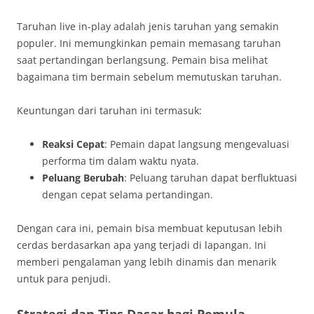
Taruhan live in-play adalah jenis taruhan yang semakin
populer. Ini memungkinkan pemain memasang taruhan
saat pertandingan berlangsung. Pemain bisa melihat
bagaimana tim bermain sebelum memutuskan taruhan.
Keuntungan dari taruhan ini termasuk:
Reaksi Cepat
: Pemain dapat langsung mengevaluasi
performa tim dalam waktu nyata.
Peluang Berubah
: Peluang taruhan dapat berfluktuasi
dengan cepat selama pertandingan.
Dengan cara ini, pemain bisa membuat keputusan lebih
cerdas berdasarkan apa yang terjadi di lapangan. Ini
memberi pengalaman yang lebih dinamis dan menarik
untuk para penjudi.
Strategi dan Tips Dasar bagi Pemula