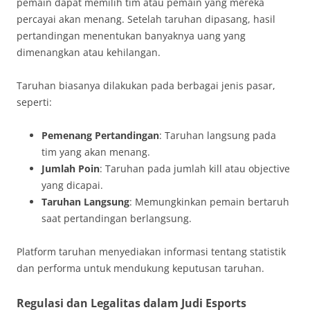
pemain dapat memilih tim atau pemain yang mereka
percayai akan menang. Setelah taruhan dipasang, hasil
pertandingan menentukan banyaknya uang yang
dimenangkan atau kehilangan.
Taruhan biasanya dilakukan pada berbagai jenis pasar,
seperti:
Pemenang Pertandingan
: Taruhan langsung pada
tim yang akan menang.
Jumlah Poin
: Taruhan pada jumlah kill atau objective
yang dicapai.
Taruhan Langsung
: Memungkinkan pemain bertaruh
saat pertandingan berlangsung.
Platform taruhan menyediakan informasi tentang statistik
dan performa untuk mendukung keputusan taruhan.
Regulasi dan Legalitas dalam Judi Esports