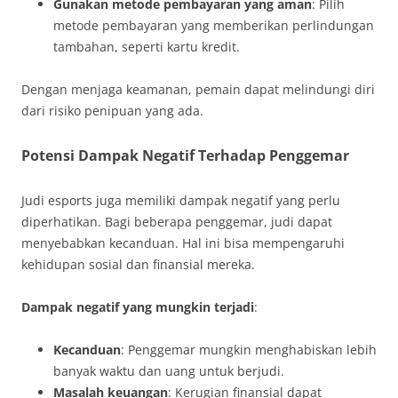
Gunakan metode pembayaran yang aman
: Pilih
metode pembayaran yang memberikan perlindungan
tambahan, seperti kartu kredit.
Dengan menjaga keamanan, pemain dapat melindungi diri
dari risiko penipuan yang ada.
Potensi Dampak Negatif Terhadap Penggemar
Judi esports juga memiliki dampak negatif yang perlu
diperhatikan. Bagi beberapa penggemar, judi dapat
menyebabkan kecanduan. Hal ini bisa mempengaruhi
kehidupan sosial dan finansial mereka.
Dampak negatif yang mungkin terjadi
:
Kecanduan
: Penggemar mungkin menghabiskan lebih
banyak waktu dan uang untuk berjudi.
Masalah keuangan
: Kerugian finansial dapat