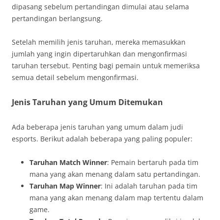
dipasang sebelum pertandingan dimulai atau selama
pertandingan berlangsung.
Setelah memilih jenis taruhan, mereka memasukkan
jumlah yang ingin dipertaruhkan dan mengonfirmasi
taruhan tersebut. Penting bagi pemain untuk memeriksa
semua detail sebelum mengonfirmasi.
Jenis Taruhan yang Umum Ditemukan
Ada beberapa jenis taruhan yang umum dalam judi
esports. Berikut adalah beberapa yang paling populer:
Taruhan Match Winner
: Pemain bertaruh pada tim
mana yang akan menang dalam satu pertandingan.
Taruhan Map Winner
: Ini adalah taruhan pada tim
mana yang akan menang dalam map tertentu dalam
game.