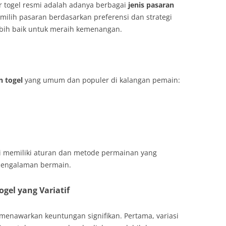
ar togel resmi adalah adanya berbagai
jenis pasaran
ilih pasaran berdasarkan preferensi dan strategi
bih baik untuk meraih kemenangan.
n togel
yang umum dan populer di kalangan pemain:
i memiliki aturan dan metode permainan yang
pengalaman bermain.
gel yang Variatif
f menawarkan keuntungan signifikan. Pertama, variasi