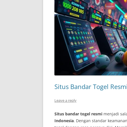
Situs Bandar Togel Resmi
Leave a reply
Situs bandar togel resmi
menjadi sal
Indonesia
. Dengan standar keamanan