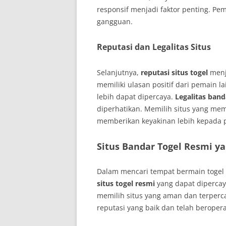
responsif menjadi faktor penting. P
gangguan.
Reputasi dan Legalitas Situs
Selanjutnya,
reputasi situs togel
menja
memiliki ulasan positif dari pemain 
lebih dapat dipercaya.
Legalitas band
diperhatikan. Memilih situs yang memi
memberikan keyakinan lebih kepada p
Situs Bandar Togel Resmi ya
Dalam mencari tempat bermain togel 
situs togel resmi
yang dapat dipercay
memilih situs yang aman dan terper
reputasi yang baik dan telah beroper