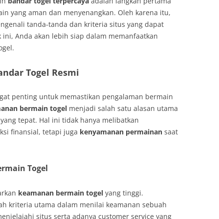
lih
bandar togel terpercaya
adalah langkah pertama
in yang aman dan menyenangkan. Oleh karena itu,
genali tanda-tanda dan kriteria situs yang dapat
ini, Anda akan lebih siap dalam memanfaatkan
gel.
andar Togel Resmi
gat penting untuk memastikan pengalaman bermain
anan bermain togel
menjadi salah satu alasan utama
ang tepat. Hal ini tidak hanya melibatkan
si finansial, tetapi juga
kenyamanan permainan
saat
rmain Togel
arkan
keamanan bermain togel
yang tinggi.
lah kriteria utama dalam menilai keamanan sebuah
enjelajahi situs serta adanya customer service yang