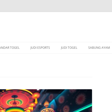
Skip
to
ANDAR TOGEL
JUDI ESPORTS
JUDI TOGEL
SABUNG AYAM
content