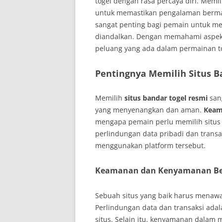
togel dengan rasa percaya diri. Memi
untuk memastikan pengalaman berma
sangat penting bagi pemain untuk men
diandalkan. Dengan memahami aspek 
peluang yang ada dalam permainan to
Pentingnya Memilih Situs B
Memilih
situs bandar togel resmi
san
yang menyenangkan dan aman.
Keam
mengapa pemain perlu memilih situs y
perlindungan data pribadi dan transak
menggunakan platform tersebut.
Keamanan dan Kenyamanan Be
Sebuah situs yang baik harus menaw
Perlindungan data dan transaksi ada
situs. Selain itu, kenyamanan dalam m