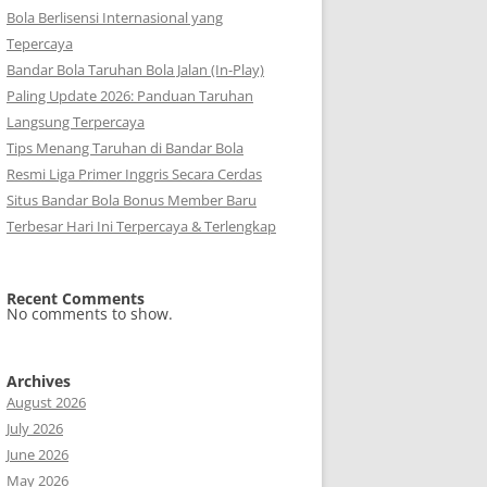
Bola Berlisensi Internasional yang
Tepercaya
Bandar Bola Taruhan Bola Jalan (In-Play)
Paling Update 2026: Panduan Taruhan
Langsung Terpercaya
Tips Menang Taruhan di Bandar Bola
Resmi Liga Primer Inggris Secara Cerdas
Situs Bandar Bola Bonus Member Baru
Terbesar Hari Ini Terpercaya & Terlengkap
Recent Comments
No comments to show.
Archives
August 2026
July 2026
June 2026
May 2026