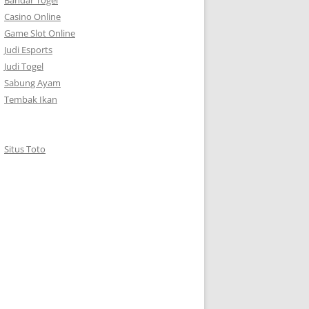
Bandar Togel
Casino Online
Game Slot Online
Judi Esports
Judi Togel
Sabung Ayam
Tembak Ikan
Situs Toto