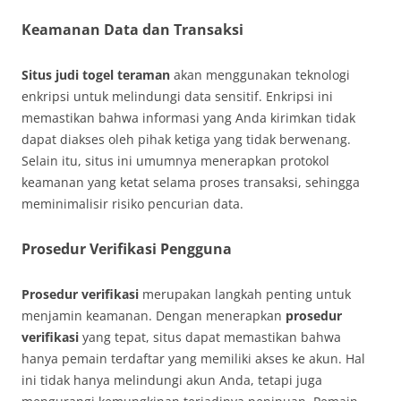
Keamanan Data dan Transaksi
Situs judi togel teraman
akan menggunakan teknologi
enkripsi untuk melindungi data sensitif. Enkripsi ini
memastikan bahwa informasi yang Anda kirimkan tidak
dapat diakses oleh pihak ketiga yang tidak berwenang.
Selain itu, situs ini umumnya menerapkan protokol
keamanan yang ketat selama proses transaksi, sehingga
meminimalisir risiko pencurian data.
Prosedur Verifikasi Pengguna
Prosedur verifikasi
merupakan langkah penting untuk
menjamin keamanan. Dengan menerapkan
prosedur
verifikasi
yang tepat, situs dapat memastikan bahwa
hanya pemain terdaftar yang memiliki akses ke akun. Hal
ini tidak hanya melindungi akun Anda, tetapi juga