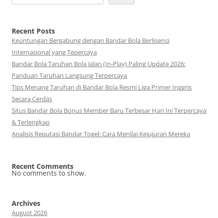
Recent Posts
Keuntungan Bergabung dengan Bandar Bola Berlisensi
Internasional yang Tepercaya
Bandar Bola Taruhan Bola Jalan (In-Play) Paling Update 2026:
Panduan Taruhan Langsung Terpercaya
Tips Menang Taruhan di Bandar Bola Resmi Liga Primer Inggris
Secara Cerdas
Situs Bandar Bola Bonus Member Baru Terbesar Hari Ini Terpercaya
& Terlengkap
Analisis Reputasi Bandar Togel: Cara Menilai Kejujuran Mereka
Recent Comments
No comments to show.
Archives
August 2026