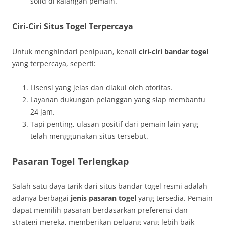
solid di kalangan pemain.
Ciri-Ciri Situs Togel Terpercaya
Untuk menghindari penipuan, kenali
ciri-ciri bandar togel
yang terpercaya, seperti:
Lisensi yang jelas dan diakui oleh otoritas.
Layanan dukungan pelanggan yang siap membantu
24 jam.
Tapi penting, ulasan positif dari pemain lain yang
telah menggunakan situs tersebut.
Pasaran Togel Terlengkap
Salah satu daya tarik dari situs bandar togel resmi adalah
adanya berbagai
jenis pasaran togel
yang tersedia. Pemain
dapat memilih pasaran berdasarkan preferensi dan
strategi mereka, memberikan peluang yang lebih baik