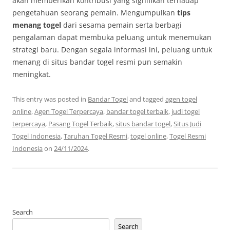
akan memberikan kontribusi yang signifikan terhadap
pengetahuan seorang pemain. Mengumpulkan
tips
menang togel
dari sesama pemain serta berbagi
pengalaman dapat membuka peluang untuk menemukan
strategi baru. Dengan segala informasi ini, peluang untuk
menang di situs bandar togel resmi pun semakin
meningkat.
This entry was posted in
Bandar Togel
and tagged
agen togel
online
,
Agen Togel Terpercaya
,
bandar togel terbaik
,
judi togel
terpercaya
,
Pasang Togel Terbaik
,
situs bandar togel
,
Situs Judi
Togel Indonesia
,
Taruhan Togel Resmi
,
togel online
,
Togel Resmi
Indonesia
on
24/11/2024
.
Search
Search