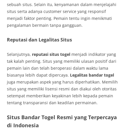
sebuah situs. Selain itu, kenyamanan dalam menjelajahi
situs serta adanya customer service yang responsif
menjadi faktor penting. Pemain tentu ingin menikmati
pengalaman bermain tanpa gangguan.
Reputasi dan Legalitas Situs
Selanjutnya,
reputasi situs togel
menjadi indikator yang
tak kalah penting. Situs yang memiliki ulasan positif dari
pemain lain dan telah beroperasi dalam waktu lama
biasanya lebih dapat dipercaya.
Legalitas bandar togel
juga merupakan aspek yang harus diperhatikan. Memilih
situs yang memiliki lisensi resmi dan diakui oleh otoritas
setempat memberikan keyakinan lebih kepada pemain
tentang transparansi dan keadilan permainan.
Situs Bandar Togel Resmi yang Terpercaya
di Indonesia