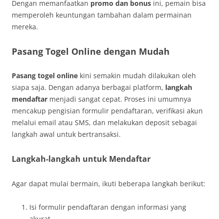
Dengan memanfaatkan
promo dan bonus
ini, pemain bisa
memperoleh keuntungan tambahan dalam permainan
mereka.
Pasang Togel Online dengan Mudah
Pasang togel online
kini semakin mudah dilakukan oleh
siapa saja. Dengan adanya berbagai platform,
langkah
mendaftar
menjadi sangat cepat. Proses ini umumnya
mencakup pengisian formulir pendaftaran, verifikasi akun
melalui email atau SMS, dan melakukan deposit sebagai
langkah awal untuk bertransaksi.
Langkah-langkah untuk Mendaftar
Agar dapat mulai bermain, ikuti beberapa langkah berikut:
Isi formulir pendaftaran dengan informasi yang
akurat.