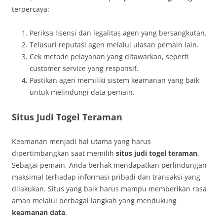
terpercaya:
Periksa lisensi dan legalitas agen yang bersangkutan.
Telusuri reputasi agen melalui ulasan pemain lain.
Cek metode pelayanan yang ditawarkan, seperti
customer service yang responsif.
Pastikan agen memiliki sistem keamanan yang baik
untuk melindungi data pemain.
Situs Judi Togel Teraman
Keamanan menjadi hal utama yang harus
dipertimbangkan saat memilih
situs judi togel teraman
.
Sebagai pemain, Anda berhak mendapatkan perlindungan
maksimal terhadap informasi pribadi dan transaksi yang
dilakukan. Situs yang baik harus mampu memberikan rasa
aman melalui berbagai langkah yang mendukung
keamanan data
.