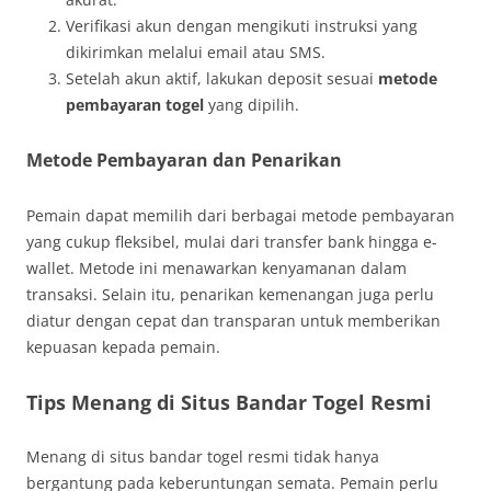
Verifikasi akun dengan mengikuti instruksi yang
dikirimkan melalui email atau SMS.
Setelah akun aktif, lakukan deposit sesuai
metode
pembayaran togel
yang dipilih.
Metode Pembayaran dan Penarikan
Pemain dapat memilih dari berbagai metode pembayaran
yang cukup fleksibel, mulai dari transfer bank hingga e-
wallet. Metode ini menawarkan kenyamanan dalam
transaksi. Selain itu, penarikan kemenangan juga perlu
diatur dengan cepat dan transparan untuk memberikan
kepuasan kepada pemain.
Tips Menang di Situs Bandar Togel Resmi
Menang di situs bandar togel resmi tidak hanya
bergantung pada keberuntungan semata. Pemain perlu