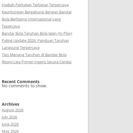
Hadiah Perkalian Terbesar Terpercaya
Keuntungan Bergabung dengan Bandar
Bola Berlisensi Internasional yang
Tepercaya
Bandar Bola Taruhan Bola Jalan (In-Play)
Paling Update 2026: Panduan Taruhan
Langsung Terpercaya
Tips Menang Taruhan di Bandar Bola
Resmi Liga Primer Inggris Secara Cerdas
Recent Comments
No comments to show.
Archives
August 2026
July 2026
June 2026
May 2026