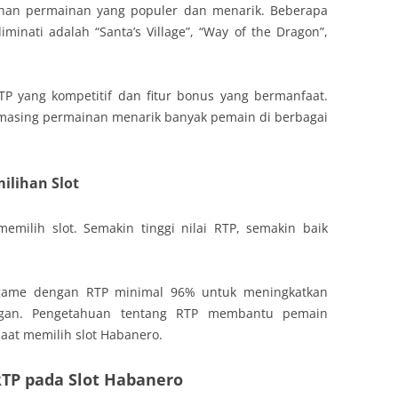
han permainan yang populer dan menarik. Beberapa
minati adalah “Santa’s Village”, “Way of the Dragon”,
TP yang kompetitif dan fitur bonus yang bermanfaat.
-masing permainan menarik banyak pemain di berbagai
ilihan Slot
emilih slot. Semakin tinggi nilai RTP, semakin baik
 game dengan RTP minimal 96% untuk meningkatkan
gan. Pengetahuan tentang RTP membantu pemain
aat memilih slot Habanero.
RTP pada Slot Habanero