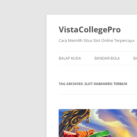
VistaCollegePro
Cara Memilih Situs Slot Online Terpercaya
BALAP KUDA
BANDAR BOLA
B
TAG ARCHIVES:
SLOT HABANERO TERBAIK