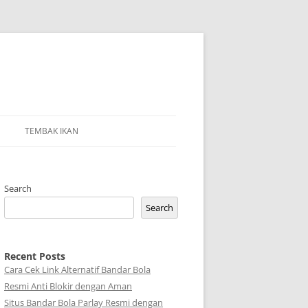
TEMBAK IKAN
Search
Search
Recent Posts
Cara Cek Link Alternatif Bandar Bola
Resmi Anti Blokir dengan Aman
Situs Bandar Bola Parlay Resmi dengan