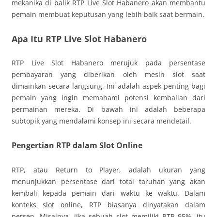
mekanika di balik RTP Live Slot Habanero akan membantu
pemain membuat keputusan yang lebih baik saat bermain.
Apa Itu RTP Live Slot Habanero
RTP Live Slot Habanero merujuk pada persentase
pembayaran yang diberikan oleh mesin slot saat
dimainkan secara langsung. Ini adalah aspek penting bagi
pemain yang ingin memahami potensi kembalian dari
permainan mereka. Di bawah ini adalah beberapa
subtopik yang mendalami konsep ini secara mendetail.
Pengertian RTP dalam Slot Online
RTP, atau Return to Player, adalah ukuran yang
menunjukkan persentase dari total taruhan yang akan
kembali kepada pemain dari waktu ke waktu. Dalam
konteks slot online, RTP biasanya dinyatakan dalam
persen. Misalnya, jika sebuah slot memiliki RTP 95%, itu