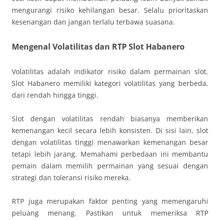
mengurangi risiko kehilangan besar. Selalu prioritaskan
kesenangan dan jangan terlalu terbawa suasana.
Mengenal Volatilitas dan RTP Slot Habanero
Volatilitas adalah indikator risiko dalam permainan slot.
Slot Habanero memiliki kategori volatilitas yang berbeda,
dari rendah hingga tinggi.
Slot dengan volatilitas rendah biasanya memberikan
kemenangan kecil secara lebih konsisten. Di sisi lain, slot
dengan volatilitas tinggi menawarkan kemenangan besar
tetapi lebih jarang. Memahami perbedaan ini membantu
pemain dalam memilih permainan yang sesuai dengan
strategi dan toleransi risiko mereka.
RTP juga merupakan faktor penting yang memengaruhi
peluang menang. Pastikan untuk memeriksa RTP