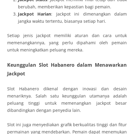
berubah, memberikan kepastian bagi pemain.
Jackpot Harian
: Jackpot ini dimenangkan dalam
jangka waktu tertentu, biasanya setiap hari.
Setiap jenis jackpot memiliki aturan dan cara untuk
memenangkannya, yang perlu dipahami oleh pemain
untuk meningkatkan peluang mereka.
Keunggulan Slot Habanero dalam Menawarkan
Jackpot
Slot Habanero dikenal dengan inovasi dan desain
menariknya. Salah satu keunggulan utamanya adalah
peluang tinggi untuk memenangkan jackpot besar
dibandingkan dengan penyedia lain.
Slot ini juga menyediakan grafik berkualitas tinggi dan fitur
permainan yang mendebarkan. Pemain dapat menemukan