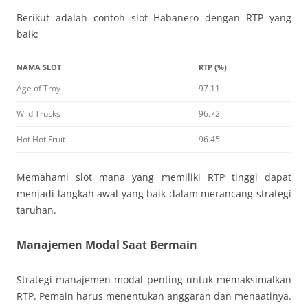
Berikut adalah contoh slot Habanero dengan RTP yang
baik:
NAMA SLOT
RTP (%)
Age of Troy
97.11
Wild Trucks
96.72
Hot Hot Fruit
96.45
Memahami slot mana yang memiliki RTP tinggi dapat
menjadi langkah awal yang baik dalam merancang strategi
taruhan.
Manajemen Modal Saat Bermain
Strategi manajemen modal penting untuk memaksimalkan
RTP. Pemain harus menentukan anggaran dan menaatinya.