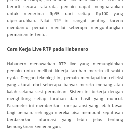
berarti secara rata-rata, pemain dapat mengharapkan
untuk menerima Rp95 dari setiap Rp100 yang
dipertaruhkan. Nilai RTP ini sangat penting karena
membantu pemain menilai seberapa menguntungkan
permainan tertentu.
Cara Kerja Live RTP pada Habanero
Habanero menawarkan RTP live yang memungkinkan
pemain untuk melihat kinerja taruhan mereka di waktu
nyata. Dengan teknologi ini, pemain mendapatkan refleksi
yang akurat dari seberapa banyak mereka menang atau
kalah selama sesi permainan. Sistem ini bekerja dengan
menghitung setiap taruhan dan hasil yang muncul.
Parameter ini memberikan transparansi yang lebih besar
bagi pemain, sehingga mereka bisa membuat keputusan
berdasarkan informasi yang lebih jelas tentang
kemungkinan kemenangan.