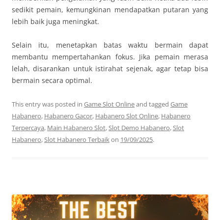
sedikit pemain, kemungkinan mendapatkan putaran yang
lebih baik juga meningkat.
Selain itu, menetapkan batas waktu bermain dapat
membantu mempertahankan fokus. Jika pemain merasa
lelah, disarankan untuk istirahat sejenak, agar tetap bisa
bermain secara optimal.
This entry was posted in
Game Slot Online
and tagged
Game
Habanero
,
Habanero Gacor
,
Habanero Slot Online
,
Habanero
Terpercaya
,
Main Habanero Slot
,
Slot Demo Habanero
,
Slot
Habanero
,
Slot Habanero Terbaik
on
19/09/2025
.