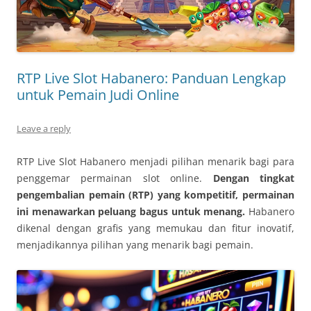
RTP Live Slot Habanero: Panduan Lengkap
untuk Pemain Judi Online
Leave a reply
RTP Live Slot Habanero menjadi pilihan menarik bagi para
penggemar permainan slot online.
Dengan tingkat
pengembalian pemain (RTP) yang kompetitif, permainan
ini menawarkan peluang bagus untuk menang.
Habanero
dikenal dengan grafis yang memukau dan fitur inovatif,
menjadikannya pilihan yang menarik bagi pemain.