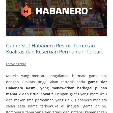
Game Slot Habanero Resmi: Temukan
Kualitas dan Keseruan Permainan Terbaik
Leave a reply
Mereka yang mencari pengalaman bermain game slot
dengan kualitas tinggi akan tertarik pada
game slot
Habanero Resmi, yang menawarkan berbagai pilihan
menarik dan fitur inovatif
. Dengan grafis yang memukau
dan mekanisme permainan yang unik, Habanero menjadi
salah satu nama terkemuka di industri game online.
Kombinasi tema yang bervariasi dan potensi kemenangan