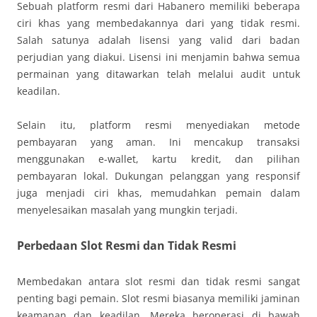
Sebuah platform resmi dari Habanero memiliki beberapa
ciri khas yang membedakannya dari yang tidak resmi.
Salah satunya adalah lisensi yang valid dari badan
perjudian yang diakui. Lisensi ini menjamin bahwa semua
permainan yang ditawarkan telah melalui audit untuk
keadilan.
Selain itu, platform resmi menyediakan metode
pembayaran yang aman. Ini mencakup transaksi
menggunakan e-wallet, kartu kredit, dan pilihan
pembayaran lokal. Dukungan pelanggan yang responsif
juga menjadi ciri khas, memudahkan pemain dalam
menyelesaikan masalah yang mungkin terjadi.
Perbedaan Slot Resmi dan Tidak Resmi
Membedakan antara slot resmi dan tidak resmi sangat
penting bagi pemain. Slot resmi biasanya memiliki jaminan
keamanan dan keadilan. Mereka beroperasi di bawah