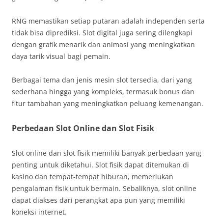
RNG memastikan setiap putaran adalah independen serta
tidak bisa diprediksi. Slot digital juga sering dilengkapi
dengan grafik menarik dan animasi yang meningkatkan
daya tarik visual bagi pemain.
Berbagai tema dan jenis mesin slot tersedia, dari yang
sederhana hingga yang kompleks, termasuk bonus dan
fitur tambahan yang meningkatkan peluang kemenangan.
Perbedaan Slot Online dan Slot Fisik
Slot online dan slot fisik memiliki banyak perbedaan yang
penting untuk diketahui. Slot fisik dapat ditemukan di
kasino dan tempat-tempat hiburan, memerlukan
pengalaman fisik untuk bermain. Sebaliknya, slot online
dapat diakses dari perangkat apa pun yang memiliki
koneksi internet.