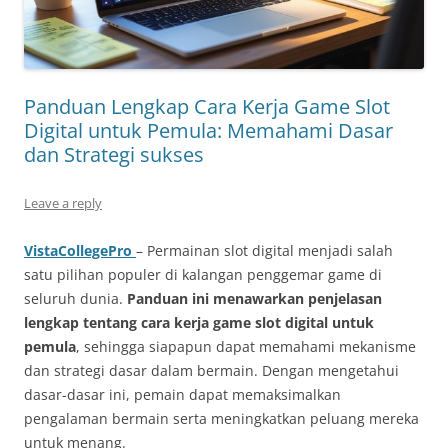
Panduan Lengkap Cara Kerja Game Slot
Digital untuk Pemula: Memahami Dasar
dan Strategi sukses
Leave a reply
VistaCollegePro
– Permainan slot digital menjadi salah
satu pilihan populer di kalangan penggemar game di
seluruh dunia.
Panduan ini menawarkan penjelasan
lengkap tentang cara kerja game slot digital untuk
pemula
, sehingga siapapun dapat memahami mekanisme
dan strategi dasar dalam bermain. Dengan mengetahui
dasar-dasar ini, pemain dapat memaksimalkan
pengalaman bermain serta meningkatkan peluang mereka
untuk menang.