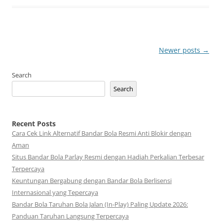
Post
Newer posts
→
navigation
Search
Search
Recent Posts
Cara Cek Link Alternatif Bandar Bola Resmi Anti Blokir dengan
Aman
Situs Bandar Bola Parlay Resmi dengan Hadiah Perkalian Terbesar
Terpercaya
Keuntungan Bergabung dengan Bandar Bola Berlisensi
Internasional yang Tepercaya
Bandar Bola Taruhan Bola Jalan (In-Play) Paling Update 2026:
Panduan Taruhan Langsung Terpercaya