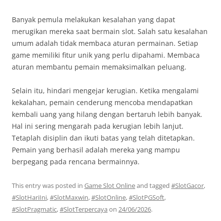
Banyak pemula melakukan kesalahan yang dapat
merugikan mereka saat bermain slot. Salah satu kesalahan
umum adalah tidak membaca aturan permainan. Setiap
game memiliki fitur unik yang perlu dipahami. Membaca
aturan membantu pemain memaksimalkan peluang.
Selain itu, hindari mengejar kerugian. Ketika mengalami
kekalahan, pemain cenderung mencoba mendapatkan
kembali uang yang hilang dengan bertaruh lebih banyak.
Hal ini sering mengarah pada kerugian lebih lanjut.
Tetaplah disiplin dan ikuti batas yang telah ditetapkan.
Pemain yang berhasil adalah mereka yang mampu
berpegang pada rencana bermainnya.
This entry was posted in
Game Slot Online
and tagged
#SlotGacor
,
#SlotHariIni
,
#SlotMaxwin
,
#SlotOnline
,
#SlotPGSoft
,
#SlotPragmatic
,
#SlotTerpercaya
on
24/06/2026
.