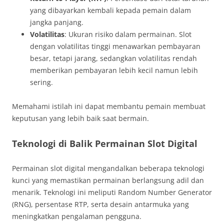
yang dibayarkan kembali kepada pemain dalam
jangka panjang.
Volatilitas
: Ukuran risiko dalam permainan. Slot
dengan volatilitas tinggi menawarkan pembayaran
besar, tetapi jarang, sedangkan volatilitas rendah
memberikan pembayaran lebih kecil namun lebih
sering.
Memahami istilah ini dapat membantu pemain membuat
keputusan yang lebih baik saat bermain.
Teknologi di Balik Permainan Slot Digital
Permainan slot digital mengandalkan beberapa teknologi
kunci yang memastikan permainan berlangsung adil dan
menarik. Teknologi ini meliputi Random Number Generator
(RNG), persentase RTP, serta desain antarmuka yang
meningkatkan pengalaman pengguna.