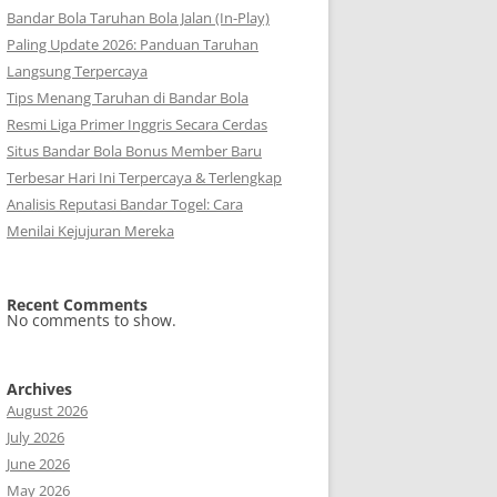
Bandar Bola Taruhan Bola Jalan (In-Play)
Paling Update 2026: Panduan Taruhan
Langsung Terpercaya
Tips Menang Taruhan di Bandar Bola
Resmi Liga Primer Inggris Secara Cerdas
Situs Bandar Bola Bonus Member Baru
Terbesar Hari Ini Terpercaya & Terlengkap
Analisis Reputasi Bandar Togel: Cara
Menilai Kejujuran Mereka
Recent Comments
No comments to show.
Archives
August 2026
July 2026
June 2026
May 2026