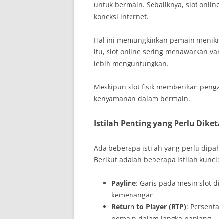
untuk bermain. Sebaliknya, slot onlin
koneksi internet.
Hal ini memungkinkan pemain menikma
itu, slot online sering menawarkan v
lebih menguntungkan.
Meskipun slot fisik memberikan penga
kenyamanan dalam bermain.
Istilah Penting yang Perlu Dike
Ada beberapa istilah yang perlu dipa
Berikut adalah beberapa istilah kunci:
Payline
: Garis pada mesin slot 
kemenangan.
Return to Player (RTP)
: Persent
pemain dalam jangka panjang.