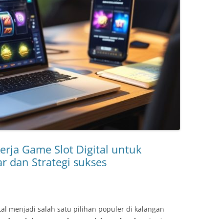
rja Game Slot Digital untuk
 dan Strategi sukses
tal menjadi salah satu pilihan populer di kalangan