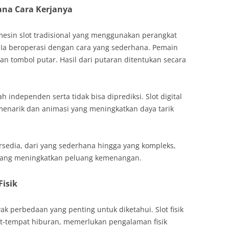
mana Cara Kerjanya
i mesin slot tradisional yang menggunakan perangkat
Ia beroperasi dengan cara yang sederhana. Pemain
tombol putar. Hasil dari putaran ditentukan secara
.
independen serta tidak bisa diprediksi. Slot digital
 menarik dan animasi yang meningkatkan daya tarik
ersedia, dari yang sederhana hingga yang kompleks,
yang meningkatkan peluang kemenangan.
Fisik
nyak perbedaan yang penting untuk diketahui. Slot fisik
t-tempat hiburan, memerlukan pengalaman fisik