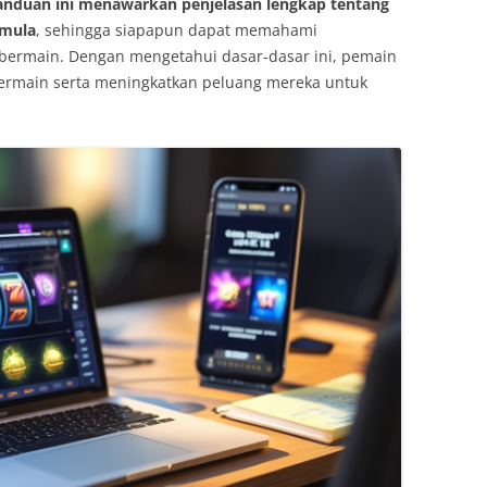
anduan ini menawarkan penjelasan lengkap tentang
emula
, sehingga siapapun dapat memahami
bermain. Dengan mengetahui dasar-dasar ini, pemain
rmain serta meningkatkan peluang mereka untuk