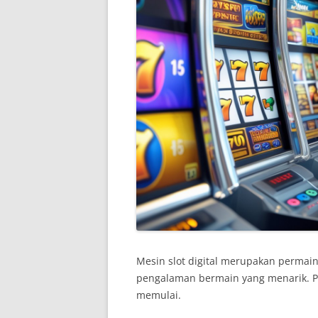
Mesin slot digital merupakan perma
pengalaman bermain yang menarik. 
memulai.