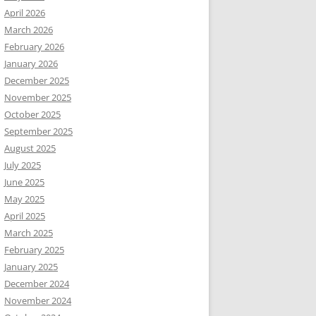
April 2026
March 2026
February 2026
January 2026
December 2025
November 2025
October 2025
September 2025
August 2025
July 2025
June 2025
May 2025
April 2025
March 2025
February 2025
January 2025
December 2024
November 2024