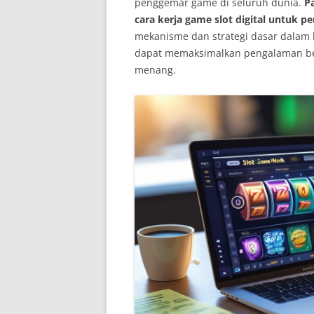
penggemar game di seluruh dunia.
P
cara kerja game slot digital untuk p
mekanisme dan strategi dasar dalam 
dapat memaksimalkan pengalaman be
menang.