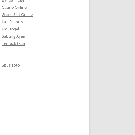
Bandar Togel
Casino Online
Game Slot Online
Judi Esports
Judi Togel
Sabung Ayam
Tembak Ikan
Situs Toto