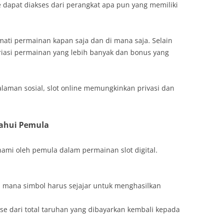
e dapat diakses dari perangkat apa pun yang memiliki
ti permainan kapan saja dan di mana saja. Selain
ariasi permainan yang lebih banyak dan bonus yang
laman sosial, slot online memungkinkan privasi dan
tahui Pemula
hami oleh pemula dalam permainan slot digital.
di mana simbol harus sejajar untuk menghasilkan
ase dari total taruhan yang dibayarkan kembali kepada