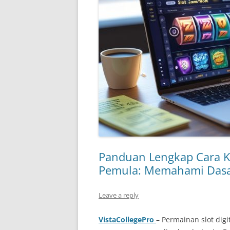
Panduan Lengkap Cara Ke
Pemula: Memahami Dasar
Leave a reply
VistaCollegePro
– Permainan slot digi