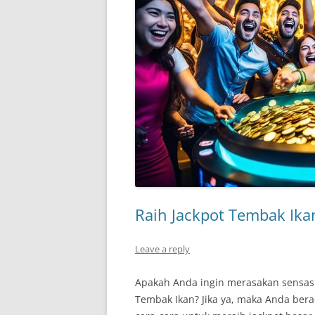
Raih Jackpot Tembak Ik
Leave a reply
Apakah Anda ingin merasakan sensa
Tembak Ikan? Jika ya, maka Anda bera