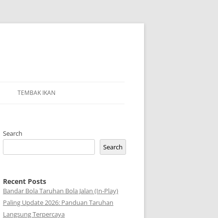
TEMBAK IKAN
Search
Search
Recent Posts
Bandar Bola Taruhan Bola Jalan (In-Play)
Paling Update 2026: Panduan Taruhan
Langsung Terpercaya