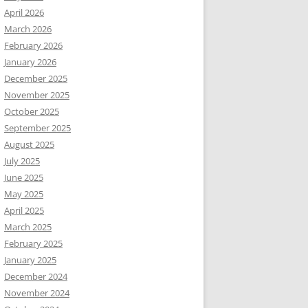
April 2026
March 2026
February 2026
January 2026
December 2025
November 2025
October 2025
September 2025
August 2025
July 2025
June 2025
May 2025
April 2025
March 2025
February 2025
January 2025
December 2024
November 2024