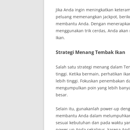
Jika Anda ingin meningkatkan keter
peluang memenangkan jackpot, berik
membantu Anda. Dengan menerapkan st
menggunakan trik cerdas, Anda akan
Ikan.
Strategi Menang Tembak Ikan
Salah satu strategi menang dalam Te
tinggi. Ketika bermain, perhatikan ika
lebih tinggi. Fokuskan penembakan d
mengumpulkan poin yang lebih bany
besar.
Selain itu, gunakanlah power-up deng
membantu Anda dalam melumpuhkan i
sesuai kebutuhan dan pada waktu ya
power-up Anda sekaligus, karena And