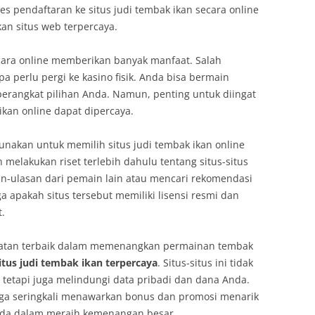
s pendaftaran ke situs judi tembak ikan secara online
n situs web terpercaya.
cara online memberikan banyak manfaat. Salah
 perlu pergi ke kasino fisik. Anda bisa bermain
perangkat pilihan Anda. Namun, penting untuk diingat
ikan online dapat dipercaya.
nakan untuk memilih situs judi tembak ikan online
 melakukan riset terlebih dahulu tentang situs-situs
n-ulasan dari pemain lain atau mencari rekomendasi
ga apakah situs tersebut memiliki lisensi resmi dan
t.
patan terbaik dalam memenangkan permainan tembak
itus judi tembak ikan terpercaya
. Situs-situs ini tidak
tetapi juga melindungi data pribadi dan dana Anda.
i juga seringkali menawarkan bonus dan promosi menarik
nda dalam meraih kemenangan besar.