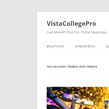
VistaCollegePro
Cara Memilih Situs Slot Online Terpercaya
BALAP KUDA
BANDAR BOLA
B
TAG ARCHIVES:
TEMBAK IKAN TERBAIK