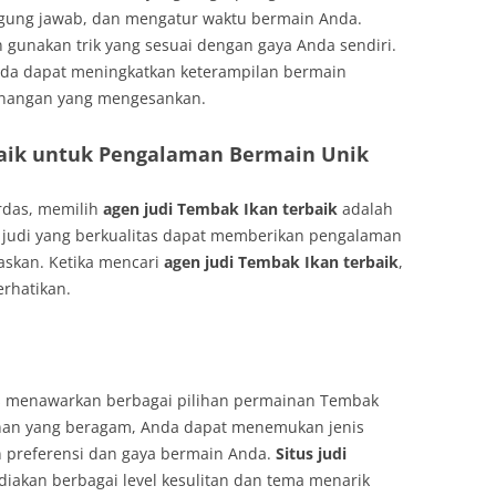
ggung jawab, dan mengatur waktu bermain Anda.
an gunakan trik yang sesuai dengan gaya Anda sendiri.
da dapat meningkatkan keterampilan bermain
nangan yang mengesankan.
baik untuk Pengalaman Bermain Unik
rdas, memilih
agen judi Tembak Ikan terbaik
adalah
 judi yang berkualitas dapat memberikan pengalaman
skan. Ketika mencari
agen judi Tembak Ikan terbaik
,
erhatikan.
 menawarkan berbagai pilihan permainan Tembak
inan yang beragam, Anda dapat menemukan jenis
n preferensi dan gaya bermain Anda.
Situs judi
iakan berbagai level kesulitan dan tema menarik