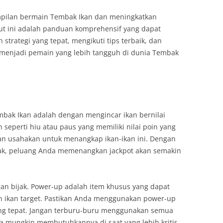
ampilan bermain Tembak Ikan dan meningkatkan
ut ini adalah panduan komprehensif yang dapat
rategi yang tepat, mengikuti tips terbaik, dan
 menjadi pemain yang lebih tangguh di dunia Tembak
mbak Ikan adalah dengan mengincar ikan bernilai
n seperti hiu atau paus yang memiliki nilai poin yang
an usahakan untuk menangkap ikan-ikan ini. Dengan
ak, peluang Anda memenangkan jackpot akan semakin
an bijak. Power-up adalah item khusus yang dapat
kan target. Pastikan Anda menggunakan power-up
ng tepat. Jangan terburu-buru menggunakan semua
a mungkin membutuhkannya di saat yang lebih kritis.