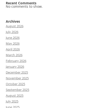
Recent Comments
No comments to show.
Archives
August 2026
July 2026
June 2026
May 2026
April 2026
March 2026
February 2026
January 2026
December 2025
November 2025
October 2025
September 2025
August 2025
July 2025
June 2025