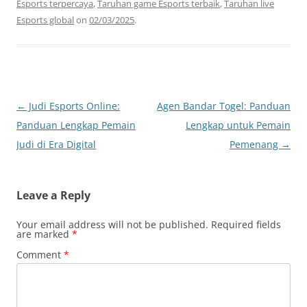
Esports terpercaya
,
Taruhan game Esports terbaik
,
Taruhan live
Esports global
on
02/03/2025
.
Post
←
Judi Esports Online:
Agen Bandar Togel: Panduan
navigation
Panduan Lengkap Pemain
Lengkap untuk Pemain
Judi di Era Digital
Pemenang
→
Leave a Reply
Your email address will not be published.
Required fields
are marked
*
Comment
*