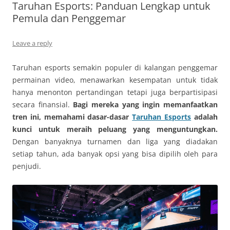
Taruhan Esports: Panduan Lengkap untuk
Pemula dan Penggemar
Leave a reply
Taruhan esports semakin populer di kalangan penggemar
permainan video, menawarkan kesempatan untuk tidak
hanya menonton pertandingan tetapi juga berpartisipasi
secara finansial.
Bagi mereka yang ingin memanfaatkan
tren ini, memahami dasar-dasar
Taruhan Esports
adalah
kunci untuk meraih peluang yang menguntungkan.
Dengan banyaknya turnamen dan liga yang diadakan
setiap tahun, ada banyak opsi yang bisa dipilih oleh para
penjudi.