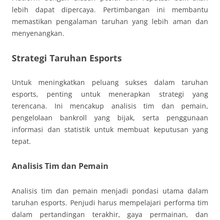
lebih dapat dipercaya. Pertimbangan ini membantu
memastikan pengalaman taruhan yang lebih aman dan
menyenangkan.
Strategi Taruhan Esports
Untuk meningkatkan peluang sukses dalam taruhan
esports, penting untuk menerapkan strategi yang
terencana. Ini mencakup analisis tim dan pemain,
pengelolaan bankroll yang bijak, serta penggunaan
informasi dan statistik untuk membuat keputusan yang
tepat.
Analisis Tim dan Pemain
Analisis tim dan pemain menjadi pondasi utama dalam
taruhan esports. Penjudi harus mempelajari performa tim
dalam pertandingan terakhir, gaya permainan, dan