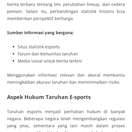
berita terbaru tentang tim, perubahan lineup, dan cedera
pemain. Selain itu, perbandingan statistik historis bisa
memberikan perspektif berharga.
Sumber informasi yang berguna:
Situs statistik esports
Forum dan komunitas taruhan
Media sosial untuk berita terkini
Menggunakan informasi relevan dan akurat membantu
meningkatkan akurasi taruhan dan meminimalkan risiko.
Aspek Hukum Taruhan E-sports
Taruhan esports menjadi perhatian hukum di banyak
negara. Beberapa negara telah mengembangkan regulasi
yang jelas, sementara yang lain masih dalam proses