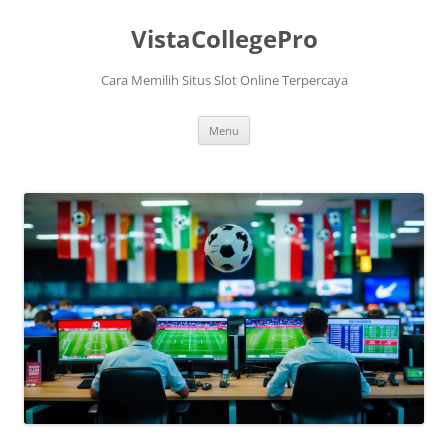
VistaCollegePro
Cara Memilih Situs Slot Online Terpercaya
Skip
Menu
to
content