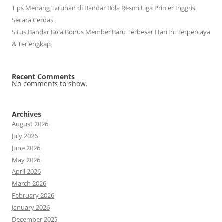
Tips Menang Taruhan di Bandar Bola Resmi Liga Primer Inggris
Secara Cerdas
Situs Bandar Bola Bonus Member Baru Terbesar Hari Ini Terpercaya
& Terlengkap
Recent Comments
No comments to show.
Archives
August 2026
July 2026
June 2026
May 2026
April 2026
March 2026
February 2026
January 2026
December 2025