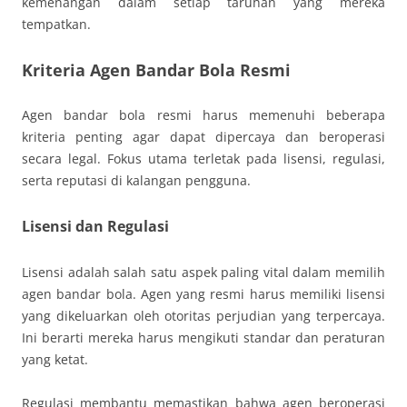
kemenangan dalam setiap taruhan yang mereka
tempatkan.
Kriteria Agen Bandar Bola Resmi
Agen bandar bola resmi harus memenuhi beberapa
kriteria penting agar dapat dipercaya dan beroperasi
secara legal. Fokus utama terletak pada lisensi, regulasi,
serta reputasi di kalangan pengguna.
Lisensi dan Regulasi
Lisensi adalah salah satu aspek paling vital dalam memilih
agen bandar bola. Agen yang resmi harus memiliki lisensi
yang dikeluarkan oleh otoritas perjudian yang terpercaya.
Ini berarti mereka harus mengikuti standar dan peraturan
yang ketat.
Regulasi membantu memastikan bahwa agen beroperasi