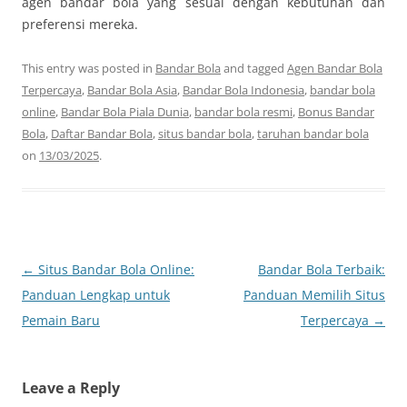
agen bandar bola yang sesuai dengan kebutuhan dan
preferensi mereka.
This entry was posted in
Bandar Bola
and tagged
Agen Bandar Bola
Terpercaya
,
Bandar Bola Asia
,
Bandar Bola Indonesia
,
bandar bola
online
,
Bandar Bola Piala Dunia
,
bandar bola resmi
,
Bonus Bandar
Bola
,
Daftar Bandar Bola
,
situs bandar bola
,
taruhan bandar bola
on
13/03/2025
.
Post
←
Situs Bandar Bola Online:
Bandar Bola Terbaik:
navigation
Panduan Lengkap untuk
Panduan Memilih Situs
Pemain Baru
Terpercaya
→
Leave a Reply