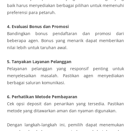
baik harus menyediakan berbagai pilihan untuk memenuhi
preferensi para petaruh.
4. Evaluasi Bonus dan Promosi
Bandingkan bonus pendaftaran dan promosi dari
beberapa agen. Bonus yang menarik dapat memberikan
nilai lebih untuk taruhan awal.
5. Tanyakan Layanan Pelanggan
Pelayanan pelanggan yang responsif penting untuk
menyelesaikan masalah. Pastikan agen menyediakan
berbagai saluran komunikasi.
6. Perhatikan Metode Pembayaran
Cek opsi deposit dan penarikan yang tersedia. Pastikan
metode yang ditawarkan aman dan nyaman digunakan.
Dengan langkah-langkah ini, pemilih dapat menemukan