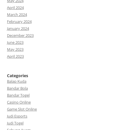
May 2024
April 2024
March 2024
February 2024
January 2024
December 2023
June 2023
May 2023
April 2023
Categories
Balap Kuda
Bandar Bola
Bandar Togel
Casino Online
Game Slot Online
Judi Esports
Judi Togel