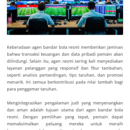
Keberadaan agen bandar bola resmi memberikan jaminan
bahwa transaksi keuangan dan data pribadi pemain akan
dilindungi. Selain itu, agen resmi sering kali menyediakan
layanan pelanggan yang responsif dan fitur tambahan,
seperti analisis pertandingan, tips taruhan, dan promosi
menarik. Ini semua berkontribusi pada nilai tambah bagi
para penggemar taruhan.
Mengintegrasikan pengalaman judi yang menyenangkan
dan aman adalah tujuan utama dari agen bandar bola
resmi. Dengan pemilihan yang tepat, pemain dapat
memaksimalkan peluang mereka untuk meraih