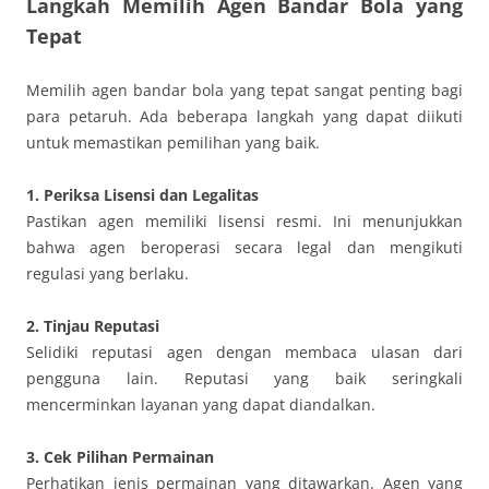
Langkah Memilih Agen Bandar Bola yang
Tepat
Memilih agen bandar bola yang tepat sangat penting bagi
para petaruh. Ada beberapa langkah yang dapat diikuti
untuk memastikan pemilihan yang baik.
1. Periksa Lisensi dan Legalitas
Pastikan agen memiliki lisensi resmi. Ini menunjukkan
bahwa agen beroperasi secara legal dan mengikuti
regulasi yang berlaku.
2. Tinjau Reputasi
Selidiki reputasi agen dengan membaca ulasan dari
pengguna lain. Reputasi yang baik seringkali
mencerminkan layanan yang dapat diandalkan.
3. Cek Pilihan Permainan
Perhatikan jenis permainan yang ditawarkan. Agen yang