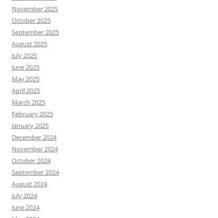
November 2025
October 2025
September 2025
August 2025
July 2025
June 2025
May 2025
April 2025
March 2025
February 2025
January 2025
December 2024
November 2024
October 2024
September 2024
August 2024
July 2024
June 2024