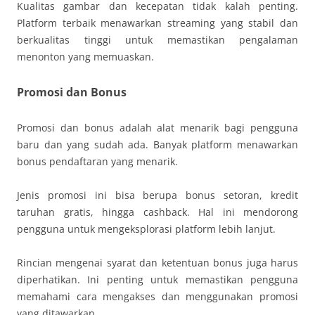
Kualitas gambar dan kecepatan tidak kalah penting.
Platform terbaik menawarkan streaming yang stabil dan
berkualitas tinggi untuk memastikan pengalaman
menonton yang memuaskan.
Promosi dan Bonus
Promosi dan bonus adalah alat menarik bagi pengguna
baru dan yang sudah ada. Banyak platform menawarkan
bonus pendaftaran yang menarik.
Jenis promosi ini bisa berupa bonus setoran, kredit
taruhan gratis, hingga cashback. Hal ini mendorong
pengguna untuk mengeksplorasi platform lebih lanjut.
Rincian mengenai syarat dan ketentuan bonus juga harus
diperhatikan. Ini penting untuk memastikan pengguna
memahami cara mengakses dan menggunakan promosi
yang ditawarkan.