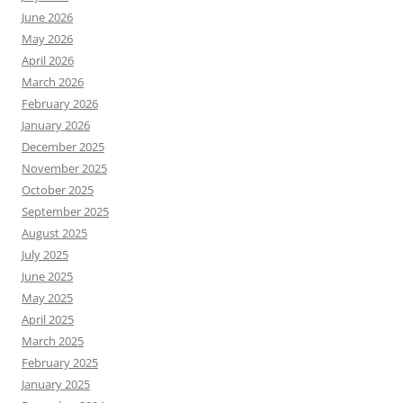
June 2026
May 2026
April 2026
March 2026
February 2026
January 2026
December 2025
November 2025
October 2025
September 2025
August 2025
July 2025
June 2025
May 2025
April 2025
March 2025
February 2025
January 2025