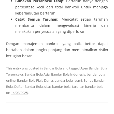
Gunakan Persentase Tetap:
Bertaruh hanya dengan
persentase kecil dari total bankroll untuk menjaga
keberlanjutan bertaruh.
Catat Semua Taruhan:
Mencatat setiap taruhan
membantu dalam mengevaluasi kinerja dan
melakukan penyesuaian yang diperlukan.
Dengan manajemen bankroll yang baik, bettor dapat
bertahan dalam jangka panjang dan meminimalkan risiko
kerugian besar.
This entry was posted in
Bandar Bola
and tagged
Agen Bandar Bola
Terpercaya
,
Bandar Bola Asia
,
Bandar Bola Indonesia
,
bandar bola
online
,
Bandar Bola Piala Dunia
,
bandar bola resmi
,
Bonus Bandar
Bola
,
Daftar Bandar Bola
,
situs bandar bola
,
taruhan bandar bola
on
14/03/2025
.