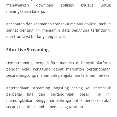
menawarkan download aplikasi khusus untuk
meningkatkan kinerja.
Kecepatan dan keamanan transaksi melalui aplikasi mobile
sangat penting. Ini menjamin data pengguna terlindungi
dan transaksi berlangsung lancar.
Fitur Live Streaming
Live streaming menjadi fitur menarik di banyak platform
bandar bola. Pengguna dapat menonton pertandingan
secara langsung, menambah pengalaman taruhan mereka.
Ketersediaan streaming langsung sering kali termasuk
berbagai liga dan pertandingan besar. Hal ini
memungkinkan penggemar olahraga untuk merasakan aksi
secara real-time sambil memasang taruhan.