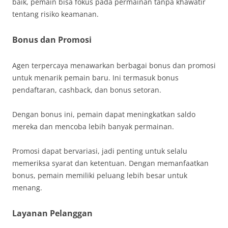
baik, pemain bisa fokus pada permainan tanpa khawatir
tentang risiko keamanan.
Bonus dan Promosi
Agen terpercaya menawarkan berbagai bonus dan promosi
untuk menarik pemain baru. Ini termasuk bonus
pendaftaran, cashback, dan bonus setoran.
Dengan bonus ini, pemain dapat meningkatkan saldo
mereka dan mencoba lebih banyak permainan.
Promosi dapat bervariasi, jadi penting untuk selalu
memeriksa syarat dan ketentuan. Dengan memanfaatkan
bonus, pemain memiliki peluang lebih besar untuk
menang.
Layanan Pelanggan