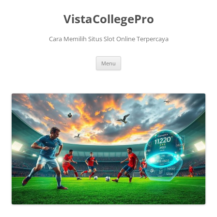
VistaCollegePro
Cara Memilih Situs Slot Online Terpercaya
Skip
Menu
to
content