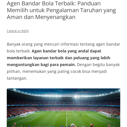
Agen Bandar Bola Terbaik: Panduan
Memilih untuk Pengalaman Taruhan yang
Aman dan Menyenangkan
Leave a reply
Banyak orang yang mencari informasi tentang agen bandar
bola terbaik.
Agen bandar bola yang andal dapat
memberikan layanan terbaik dan peluang yang lebih
menguntungkan bagi para pemain.
Dengan begitu banyak
pilihan, menemukan yang paling cocok bisa menjadi
tantangan.