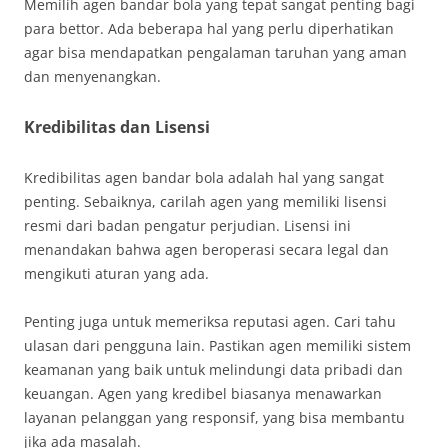
Memilih agen bandar bola yang tepat sangat penting bagi
para bettor. Ada beberapa hal yang perlu diperhatikan
agar bisa mendapatkan pengalaman taruhan yang aman
dan menyenangkan.
Kredibilitas dan Lisensi
Kredibilitas agen bandar bola adalah hal yang sangat
penting. Sebaiknya, carilah agen yang memiliki lisensi
resmi dari badan pengatur perjudian. Lisensi ini
menandakan bahwa agen beroperasi secara legal dan
mengikuti aturan yang ada.
Penting juga untuk memeriksa reputasi agen. Cari tahu
ulasan dari pengguna lain. Pastikan agen memiliki sistem
keamanan yang baik untuk melindungi data pribadi dan
keuangan. Agen yang kredibel biasanya menawarkan
layanan pelanggan yang responsif, yang bisa membantu
jika ada masalah.