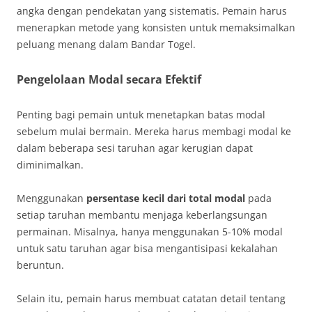
angka dengan pendekatan yang sistematis. Pemain harus
menerapkan metode yang konsisten untuk memaksimalkan
peluang menang dalam Bandar Togel.
Pengelolaan Modal secara Efektif
Penting bagi pemain untuk menetapkan batas modal
sebelum mulai bermain. Mereka harus membagi modal ke
dalam beberapa sesi taruhan agar kerugian dapat
diminimalkan.
Menggunakan
persentase kecil dari total modal
pada
setiap taruhan membantu menjaga keberlangsungan
permainan. Misalnya, hanya menggunakan 5-10% modal
untuk satu taruhan agar bisa mengantisipasi kekalahan
beruntun.
Selain itu, pemain harus membuat catatan detail tentang