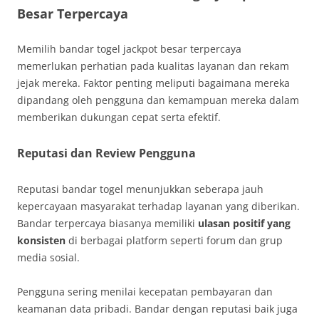
Besar Terpercaya
Memilih bandar togel jackpot besar terpercaya
memerlukan perhatian pada kualitas layanan dan rekam
jejak mereka. Faktor penting meliputi bagaimana mereka
dipandang oleh pengguna dan kemampuan mereka dalam
memberikan dukungan cepat serta efektif.
Reputasi dan Review Pengguna
Reputasi bandar togel menunjukkan seberapa jauh
kepercayaan masyarakat terhadap layanan yang diberikan.
Bandar terpercaya biasanya memiliki
ulasan positif yang
konsisten
di berbagai platform seperti forum dan grup
media sosial.
Pengguna sering menilai kecepatan pembayaran dan
keamanan data pribadi. Bandar dengan reputasi baik juga