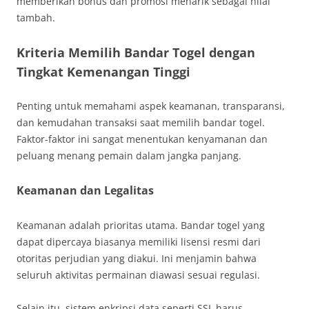
memberikan bonus dan promosi menarik sebagai nilai
tambah.
Kriteria Memilih Bandar Togel dengan
Tingkat Kemenangan Tinggi
Penting untuk memahami aspek keamanan, transparansi,
dan kemudahan transaksi saat memilih bandar togel.
Faktor-faktor ini sangat menentukan kenyamanan dan
peluang menang pemain dalam jangka panjang.
Keamanan dan Legalitas
Keamanan adalah prioritas utama. Bandar togel yang
dapat dipercaya biasanya memiliki lisensi resmi dari
otoritas perjudian yang diakui. Ini menjamin bahwa
seluruh aktivitas permainan diawasi sesuai regulasi.
Selain itu, sistem enkripsi data seperti SSL harus