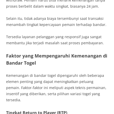
withdraw. Pemain harus bisa menarik kemenangan tanpa
proses berbelit dalam waktu singkat, biasanya 24 jam.
Selain itu, tidak adanya biaya tersembunyi saat transaksi
menambah tingkat kepercayaan pemain terhadap bandar.
Tersedia layanan pelanggan yang responsif juga sangat
membantu jika terjadi masalah saat proses pembayaran.
Faktor yang Mempengaruhi Kemenangan di
Bandar Togel
Kemenangan di bandar togel dipengaruhi oleh beberapa
elemen penting yang dapat meningkatkan peluang
pemain. Faktor-faktor ini meliputi aspek teknis permainan,
insentif yang diberikan, serta pilihan variasi togel yang
tersedia.
Tingkat Return to Player (RTP)