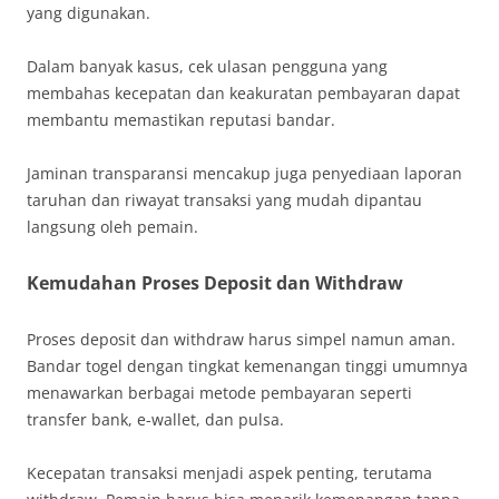
yang digunakan.
Dalam banyak kasus, cek ulasan pengguna yang
membahas kecepatan dan keakuratan pembayaran dapat
membantu memastikan reputasi bandar.
Jaminan transparansi mencakup juga penyediaan laporan
taruhan dan riwayat transaksi yang mudah dipantau
langsung oleh pemain.
Kemudahan Proses Deposit dan Withdraw
Proses deposit dan withdraw harus simpel namun aman.
Bandar togel dengan tingkat kemenangan tinggi umumnya
menawarkan berbagai metode pembayaran seperti
transfer bank, e-wallet, dan pulsa.
Kecepatan transaksi menjadi aspek penting, terutama