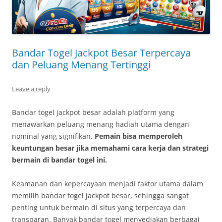
Bandar Togel Jackpot Besar Terpercaya
dan Peluang Menang Tertinggi
Leave a reply
Bandar togel jackpot besar adalah platform yang
menawarkan peluang menang hadiah utama dengan
nominal yang signifikan.
Pemain bisa memperoleh
keuntungan besar jika memahami cara kerja dan strategi
bermain di bandar togel ini.
Keamanan dan kepercayaan menjadi faktor utama dalam
memilih bandar togel jackpot besar, sehingga sangat
penting untuk bermain di situs yang terpercaya dan
transparan. Banyak bandar togel menyediakan berbagai