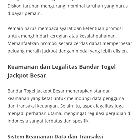
Diskon taruhan mengurangi nominal taruhan yang harus
dibayar pemain.
Pemain harus membaca syarat dan ketentuan promosi
untuk menghindari kerugian atau kesalahpahaman.
Memanfaatkan promosi secara cerdas dapat memperbesar
peluang meraih jackpot dengan modal yang lebih efisien.
Keamanan dan Legalitas Bandar Togel
Jackpot Besar
Bandar Togel Jackpot Besar menerapkan standar
keamanan yang ketat untuk melindungi data pengguna
dan transaksi keuangan. Selain itu, aspek legalitas juga
menjadi perhatian utama, mengingat regulasi perjudian di
Indonesia sangat terbatas dan spesifik.
Sistem Keamanan Data dan Transaksi