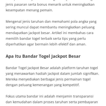
jenis pasaran serta bonus menarik untuk meningkatkan
kesempatan menang pemain.
Mengenal jenis taruhan dan memahami pola angka yang
sering muncul dapat membantu meningkatkan peluang
mendapatkan jackpot besar. Artikel ini membahas cara
memilih bandar togel terbaik serta tips yang perlu
diperhatikan agar bermain lebih efektif dan aman.
Apa Itu Bandar Togel Jackpot Besar
Bandar Togel Jackpot Besar adalah platform taruhan togel
yang menawarkan hadiah jackpot dalam jumlah signifikan.
Mereka menyediakan berbagai jenis permainan togel
dengan peluang kemenangan yang kompetitif.
Fokus utama bandar ini adalah menjamin transparansi
dan kemudahan dalam proses taruhan serta pembayaran