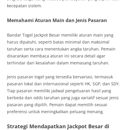
kecepatan sistem.
Memahami Aturan Main dan Jenis Pasaran
Bandar Togel Jackpot Besar memiliki aturan main yang
harus dipatuhi, seperti batas minimal dan maksimal
taruhan serta cara menentukan angka taruhan. Pemain
disarankan membaca aturan ini secara detail agar
terhindar dari kesalahan dalam memasang taruhan.
Jenis pasaran togel yang tersedia bervariasi, termasuk
pasaran lokal dan internasional seperti HK, SGP, dan SDY.
Tiap pasaran memiliki jadwal pengeluaran hasil yang
berbeda dan odds taruhan yang juga variatif sesuai jenis
pasaran yang dipilih. Pemain dapat memilih sesuai
preferensi untuk meningkatkan peluang menang.
Strategi Mendapatkan Jackpot Besar di