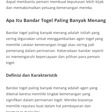
dapat membantu pemain membuat keputusan lebih bijak
dan memaksimalkan peluang kemenangan mereka.
Apa Itu Bandar Togel Paling Banyak Menang
Bandar togel paling banyak menang adalah istilah yang
sering digunakan untuk menggambarkan agen togel yang
memiliki catatan kemenangan tinggi atau sering jadi
pemenang dalam permainan. Keberadaan bandar seperti
ini memengaruhi kepercayaan dan pilihan para pemain
togel.
Definisi dan Karakteristik
Bandar togel paling banyak menang adalah agen yang
dikenal karena memiliki tingkat kemenangan yang
signifikan dalam permainan togel. Mereka biasanya
memiliki reputasi kuat dalam hal pembayaran dan
keamanan transaksi.