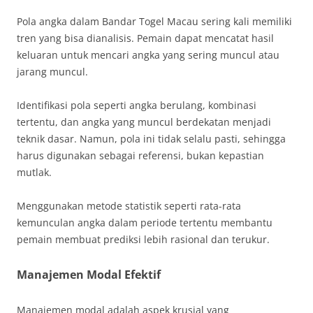
Pola angka dalam Bandar Togel Macau sering kali memiliki
tren yang bisa dianalisis. Pemain dapat mencatat hasil
keluaran untuk mencari angka yang sering muncul atau
jarang muncul.
Identifikasi pola seperti angka berulang, kombinasi
tertentu, dan angka yang muncul berdekatan menjadi
teknik dasar. Namun, pola ini tidak selalu pasti, sehingga
harus digunakan sebagai referensi, bukan kepastian
mutlak.
Menggunakan metode statistik seperti rata-rata
kemunculan angka dalam periode tertentu membantu
pemain membuat prediksi lebih rasional dan terukur.
Manajemen Modal Efektif
Manajemen modal adalah aspek krusial yang