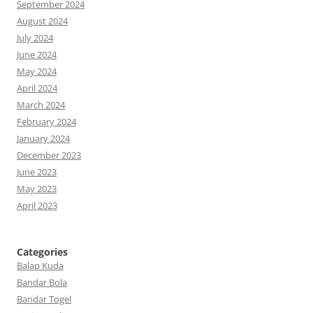
September 2024
August 2024
July 2024
June 2024
May 2024
April 2024
March 2024
February 2024
January 2024
December 2023
June 2023
May 2023
April 2023
Categories
Balap Kuda
Bandar Bola
Bandar Togel