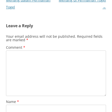
Menang dalam Permainan
Menang di Permainan Togel
Togel
→
Leave a Reply
Your email address will not be published.
Required fields
are marked
*
Comment
*
Name
*