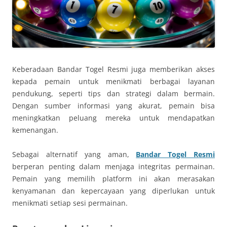
Keberadaan Bandar Togel Resmi juga memberikan akses
kepada pemain untuk menikmati berbagai layanan
pendukung, seperti tips dan strategi dalam bermain.
Dengan sumber informasi yang akurat, pemain bisa
meningkatkan peluang mereka untuk mendapatkan
kemenangan.
Sebagai alternatif yang aman,
Bandar Togel Resmi
berperan penting dalam menjaga integritas permainan.
Pemain yang memilih platform ini akan merasakan
kenyamanan dan kepercayaan yang diperlukan untuk
menikmati setiap sesi permainan.