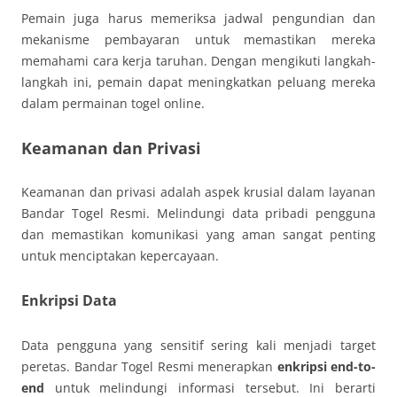
Pemain juga harus memeriksa jadwal pengundian dan
mekanisme pembayaran untuk memastikan mereka
memahami cara kerja taruhan. Dengan mengikuti langkah-
langkah ini, pemain dapat meningkatkan peluang mereka
dalam permainan togel online.
Keamanan dan Privasi
Keamanan dan privasi adalah aspek krusial dalam layanan
Bandar Togel Resmi. Melindungi data pribadi pengguna
dan memastikan komunikasi yang aman sangat penting
untuk menciptakan kepercayaan.
Enkripsi Data
Data pengguna yang sensitif sering kali menjadi target
peretas. Bandar Togel Resmi menerapkan
enkripsi end-to-
end
untuk melindungi informasi tersebut. Ini berarti