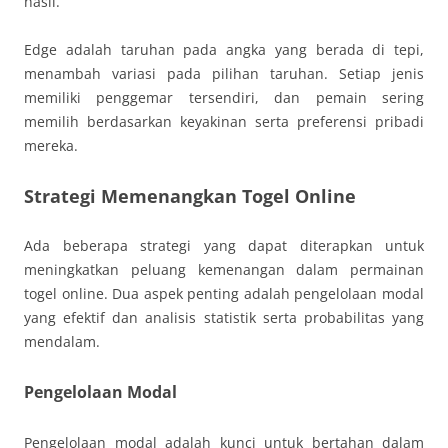
hasil.
Edge adalah taruhan pada angka yang berada di tepi,
menambah variasi pada pilihan taruhan. Setiap jenis
memiliki penggemar tersendiri, dan pemain sering
memilih berdasarkan keyakinan serta preferensi pribadi
mereka.
Strategi Memenangkan Togel Online
Ada beberapa strategi yang dapat diterapkan untuk
meningkatkan peluang kemenangan dalam permainan
togel online. Dua aspek penting adalah pengelolaan modal
yang efektif dan analisis statistik serta probabilitas yang
mendalam.
Pengelolaan Modal
Pengelolaan modal adalah kunci untuk bertahan dalam