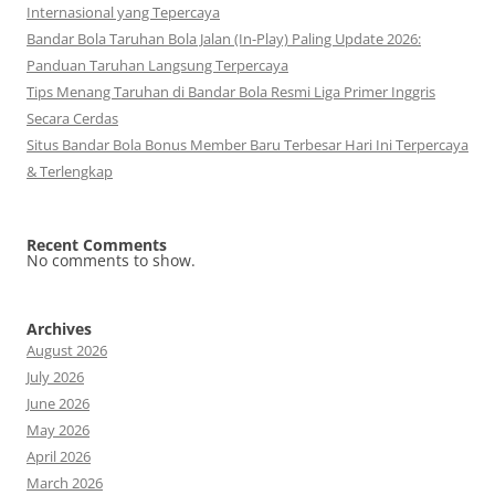
Internasional yang Tepercaya
Bandar Bola Taruhan Bola Jalan (In-Play) Paling Update 2026:
Panduan Taruhan Langsung Terpercaya
Tips Menang Taruhan di Bandar Bola Resmi Liga Primer Inggris
Secara Cerdas
Situs Bandar Bola Bonus Member Baru Terbesar Hari Ini Terpercaya
& Terlengkap
Recent Comments
No comments to show.
Archives
August 2026
July 2026
June 2026
May 2026
April 2026
March 2026