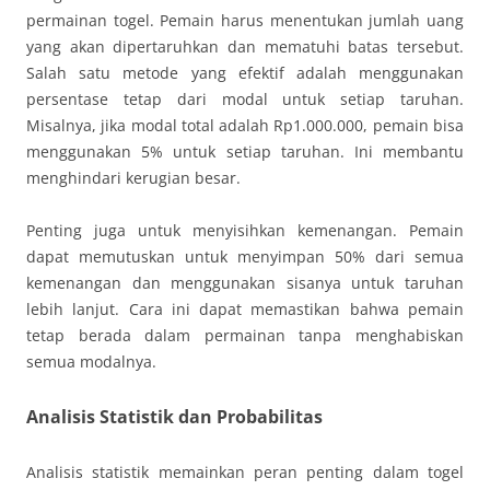
permainan togel. Pemain harus menentukan jumlah uang
yang akan dipertaruhkan dan mematuhi batas tersebut.
Salah satu metode yang efektif adalah menggunakan
persentase tetap dari modal untuk setiap taruhan.
Misalnya, jika modal total adalah Rp1.000.000, pemain bisa
menggunakan 5% untuk setiap taruhan. Ini membantu
menghindari kerugian besar.
Penting juga untuk menyisihkan kemenangan. Pemain
dapat memutuskan untuk menyimpan 50% dari semua
kemenangan dan menggunakan sisanya untuk taruhan
lebih lanjut. Cara ini dapat memastikan bahwa pemain
tetap berada dalam permainan tanpa menghabiskan
semua modalnya.
Analisis Statistik dan Probabilitas
Analisis statistik memainkan peran penting dalam togel