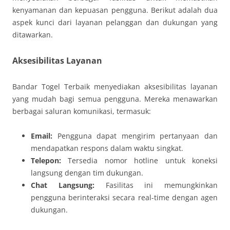
kenyamanan dan kepuasan pengguna. Berikut adalah dua
aspek kunci dari layanan pelanggan dan dukungan yang
ditawarkan.
Aksesibilitas Layanan
Bandar Togel Terbaik menyediakan aksesibilitas layanan
yang mudah bagi semua pengguna. Mereka menawarkan
berbagai saluran komunikasi, termasuk:
Email:
Pengguna dapat mengirim pertanyaan dan
mendapatkan respons dalam waktu singkat.
Telepon:
Tersedia nomor hotline untuk koneksi
langsung dengan tim dukungan.
Chat Langsung:
Fasilitas ini memungkinkan
pengguna berinteraksi secara real-time dengan agen
dukungan.