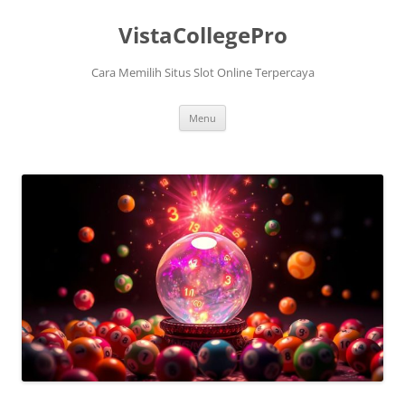
VistaCollegePro
Cara Memilih Situs Slot Online Terpercaya
Skip
Menu
to
content