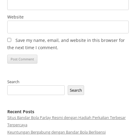
Website
Save my name, email, and website in this browser for
the next time I comment.
Search
Search
Recent Posts
Situs Bandar Bola Parlay Resmi dengan Hadiah Perkalian Terbesar
Terpercaya
Keuntungan Bergabung dengan Bandar Bola Berlisensi