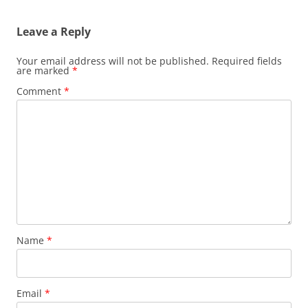
Leave a Reply
Your email address will not be published.
Required fields
are marked
*
Comment
*
Name
*
Email
*