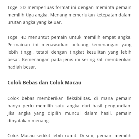
Togel 3D memperluas format ini dengan meminta pemain
memilih tiga angka. Menang memerlukan ketepatan dalam
urutan angka yang keluar.
Togel 4D menuntut pemain untuk memilih empat angka.
Permainan ini menawarkan peluang kemenangan yang
lebih tinggi, tetapi dengan tingkat kesulitan yang lebih
besar. Kemenangan pada jenis ini sering kali memberikan
hadiah besar.
Colok Bebas dan Colok Macau
Colok bebas memberikan fleksibilitas, di mana pemain
hanya perlu memilih satu angka dari hasil pengundian.
Jika angka yang dipilih muncul dalam hasil, pemain
dinyatakan menang.
Colok Macau sedikit lebih rumit. Di sini, pemain memilih