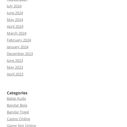
July 2024
June 2024
May 2024
April 2024
March 2024
February 2024
January 2024
December 2023
June 2023
May 2023
April 2023
Categories
Balap Kuda
Bandar Bola
Bandar Togel
Casino Online
Game Slot Online