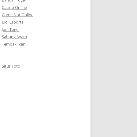
Bandar Togel
Casino Online
Game Slot Online
Judi Esports
Judi Togel
Sabung Ayam
Tembak Ikan
Situs Toto