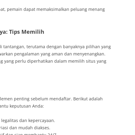
at, pemain dapat memaksimalkan peluang menang
ya: Tips Memilih
di tantangan, terutama dengan banyaknya pilihan yang
arkan pengalaman yang aman dan menyenangkan.
g yang perlu diperhatikan dalam memilih situs yang
lemen penting sebelum mendaftar. Berikut adalah
ntu keputusan Anda:
legalitas dan kepercayaan.
iasi dan mudah diakses.
sif dan siap membantu 24/7.