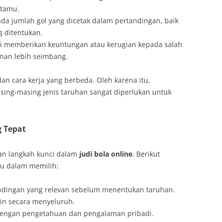
 tamu.
da jumlah gol yang dicetak dalam pertandingan, baik
g ditentukan.
ini memberikan keuntungan atau kerugian kepada salah
nan lebih seimbang.
dan cara kerja yang berbeda. Oleh karena itu,
g-masing jenis taruhan sangat diperlukan untuk
 Tepat
an langkah kunci dalam
judi bola online
. Berikut
u dalam memilih:
tandingan yang relevan sebelum menentukan taruhan.
in secara menyeluruh.
i dengan pengetahuan dan pengalaman pribadi.