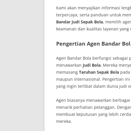
Kami akan menyajikan informasi len
terpercaya, serta panduan untuk mem
Bandar Judi Sepak Bola
, memilih age
keamanan dan kualitas layanan yang 
Pengertian Agen Bandar Bol
Agen Bandar Bola berfungsi sebagai 
menawarkan
Judi Bola
. Mereka meny
memasang
Taruhan Sepak Bola
pada 
maupun internasional. Pengertian ini
yang ingin terlibat dalam dunia judi o
Agen biasanya menawarkan berbaga
menarik perhatian pelanggan. Den
membuat keputusan yang lebih cerda
mereka.