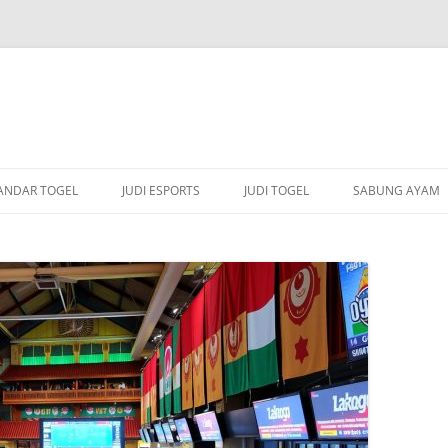
Skip
to
ANDAR TOGEL
JUDI ESPORTS
JUDI TOGEL
SABUNG AYAM
content