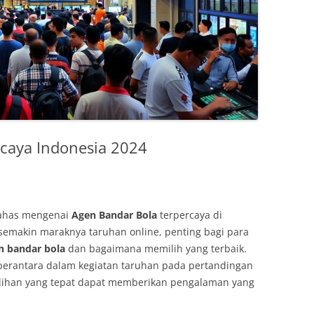
caya Indonesia 2024
bahas mengenai
Agen Bandar Bola
terpercaya di
semakin maraknya taruhan online, penting bagi para
n bandar bola
dan bagaimana memilih yang terbaik.
perantara dalam kegiatan taruhan pada pertandingan
pilihan yang tepat dapat memberikan pengalaman yang