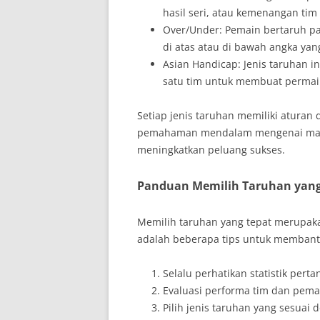
hasil seri, atau kemenangan tim
Over/Under: Pemain bertaruh pa
di atas atau di bawah angka yan
Asian Handicap: Jenis taruhan 
satu tim untuk membuat permai
Setiap jenis taruhan memiliki aturan 
pemahaman mendalam mengenai masin
meningkatkan peluang sukses.
Panduan Memilih Taruhan yang
Memilih taruhan yang tepat merupak
adalah beberapa tips untuk membant
Selalu perhatikan statistik per
Evaluasi performa tim dan pema
Pilih jenis taruhan yang sesua