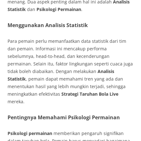
menang. Dua aspek penting dalam hal ini adalah
Analisis
Statistik
dan
Psikologi Permainan
.
Menggunakan Analisis Statistik
Para pemain perlu memanfaatkan data statistik dari tim
dan pemain. Informasi ini mencakup performa
sebelumnya, head-to-head, dan kecenderungan
permainan. Selain itu, faktor lingkungan seperti cuaca juga
tidak boleh diabaikan. Dengan melakukan
Analisis
Statistik
, pemain dapat memahami tren yang ada dan
menentukan hasil yang lebih mungkin terjadi, sehingga
meningkatkan efektivitas
Strategi Taruhan Bola Live
mereka.
Pentingnya Memahami Psikologi Permainan
Psikologi permainan
memberikan pengaruh signifikan
dalam taruhan bola. Pemain harus menyadari bagaimana