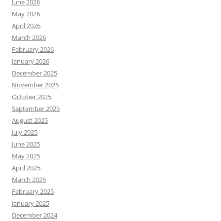
June 2026
May 2026
April 2026
March 2026
February 2026
January 2026
December 2025
November 2025
October 2025
September 2025
August 2025
July 2025
June 2025
May 2025
April 2025
March 2025
February 2025
January 2025
December 2024