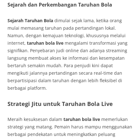
Sejarah dan Perkembangan Taruhan Bola
Sejarah Taruhan Bola
dimulai sejak lama, ketika orang
mulai memasang taruhan pada pertandingan lokal.
Namun, dengan kemajuan teknologi, khususnya melalui
internet,
taruhan bola live
mengalami transformasi yang
signifikan. Penyebaran judi online dan adanya streaming
langsung membuat akses ke informasi dan kesempatan
bertaruh semakin mudah. Para penjudi kini dapat
mengikuti jalannya pertandingan secara real-time dan
berpartisipasi dalam taruhan dengan lebih fleksibel di
berbagai platform.
Strategi Jitu untuk Taruhan Bola Live
Meraih kesuksesan dalam
taruhan bola live
memerlukan
strategi yang matang. Pemain harus mampu menggunakan
berbagai pendekatan untuk meningkatkan peluang