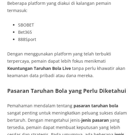
Beberapa platform yang diakui di kalangan pemain
termasuk:
SBOBET
Bet365
888Sport
Dengan menggunakan platform yang telah terbukti
terpercaya, pemain dapat lebih fokus menikmati
Keuntungan Taruhan Bola Live
tanpa perlu khawatir akan
keamanan data pribadi atau dana mereka.
Pasaran Taruhan Bola yang Perlu Diketahui
Pemahaman mendalam tentang
pasaran taruhan bola
sangat penting untuk meningkatkan peluang sukses dalam
bertaruh. Dengan mengetahui jenis-
jenis pasaran
yang
tersedia, pemain dapat membuat keputusan yang lebih
cerdas dan strategis. Pada umumnya, ada beberapa
jenis