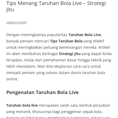
Tips Menang Taruhan Bola Live – Strategi
Jitu
Leave a reply
Dengan meningkatnya popularitas
Taruhan Bola Live
,
banyak pemain mencari
Tips Taruhan Bola
yang efektif
untuk meningkatkan peluang kemenangan mereka. Artikel
ini akan membahas berbagai
Strategi Jitu
yang dapat Anda
terapkan, mulai dari pemahaman dasar hingga teknik yang
lebih mendalam. Mari kita eksplorasi cara-cara untuk
menjadi pemain yang sukses dalam dunia taruhan bola
online.
Pengenalan Taruhan Bola Live
Taruhan bola live
merupakan salah satu bentuk perjudian
yang menarik, khususnya bagi penggemar sepak bola.
Konsep ini tidak hanya memberikan tantangan, tetapi juga