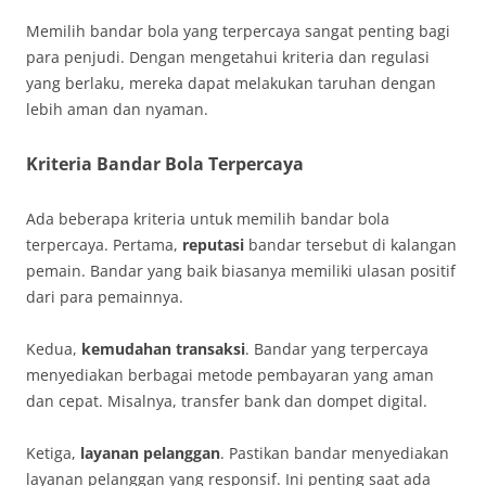
Memilih bandar bola yang terpercaya sangat penting bagi
para penjudi. Dengan mengetahui kriteria dan regulasi
yang berlaku, mereka dapat melakukan taruhan dengan
lebih aman dan nyaman.
Kriteria Bandar Bola Terpercaya
Ada beberapa kriteria untuk memilih bandar bola
terpercaya. Pertama,
reputasi
bandar tersebut di kalangan
pemain. Bandar yang baik biasanya memiliki ulasan positif
dari para pemainnya.
Kedua,
kemudahan transaksi
. Bandar yang terpercaya
menyediakan berbagai metode pembayaran yang aman
dan cepat. Misalnya, transfer bank dan dompet digital.
Ketiga,
layanan pelanggan
. Pastikan bandar menyediakan
layanan pelanggan yang responsif. Ini penting saat ada