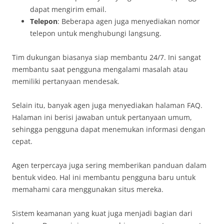
dapat mengirim email.
Telepon
: Beberapa agen juga menyediakan nomor
telepon untuk menghubungi langsung.
Tim dukungan biasanya siap membantu 24/7. Ini sangat
membantu saat pengguna mengalami masalah atau
memiliki pertanyaan mendesak.
Selain itu, banyak agen juga menyediakan halaman FAQ.
Halaman ini berisi jawaban untuk pertanyaan umum,
sehingga pengguna dapat menemukan informasi dengan
cepat.
Agen terpercaya juga sering memberikan panduan dalam
bentuk video. Hal ini membantu pengguna baru untuk
memahami cara menggunakan situs mereka.
Sistem keamanan yang kuat juga menjadi bagian dari