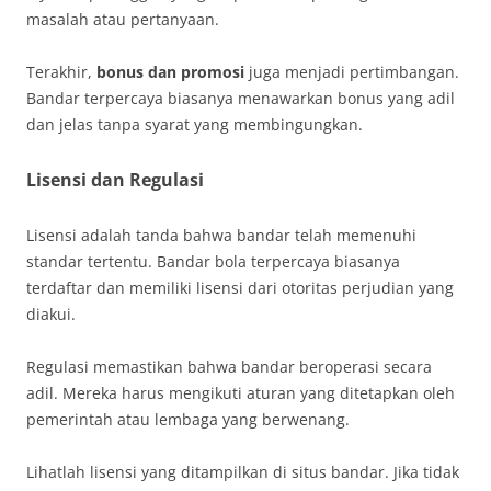
masalah atau pertanyaan.
Terakhir,
bonus dan promosi
juga menjadi pertimbangan.
Bandar terpercaya biasanya menawarkan bonus yang adil
dan jelas tanpa syarat yang membingungkan.
Lisensi dan Regulasi
Lisensi adalah tanda bahwa bandar telah memenuhi
standar tertentu. Bandar bola terpercaya biasanya
terdaftar dan memiliki lisensi dari otoritas perjudian yang
diakui.
Regulasi memastikan bahwa bandar beroperasi secara
adil. Mereka harus mengikuti aturan yang ditetapkan oleh
pemerintah atau lembaga yang berwenang.
Lihatlah lisensi yang ditampilkan di situs bandar. Jika tidak