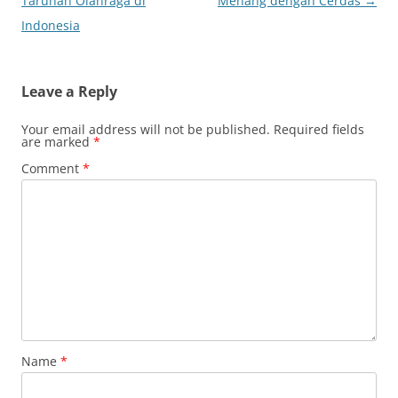
Taruhan Olahraga di
Menang dengan Cerdas
→
Indonesia
Leave a Reply
Your email address will not be published.
Required fields
are marked
*
Comment
*
Name
*