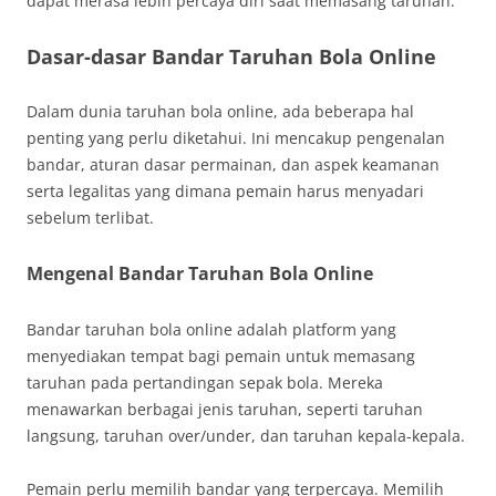
dapat merasa lebih percaya diri saat memasang taruhan.
Dasar-dasar Bandar Taruhan Bola Online
Dalam dunia taruhan bola online, ada beberapa hal
penting yang perlu diketahui. Ini mencakup pengenalan
bandar, aturan dasar permainan, dan aspek keamanan
serta legalitas yang dimana pemain harus menyadari
sebelum terlibat.
Mengenal Bandar Taruhan Bola Online
Bandar taruhan bola online adalah platform yang
menyediakan tempat bagi pemain untuk memasang
taruhan pada pertandingan sepak bola. Mereka
menawarkan berbagai jenis taruhan, seperti taruhan
langsung, taruhan over/under, dan taruhan kepala-kepala.
Pemain perlu memilih bandar yang terpercaya. Memilih