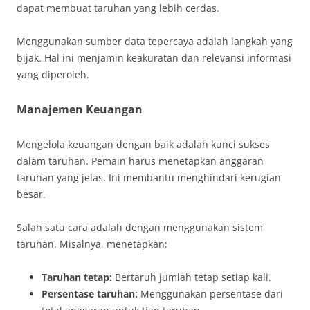
dapat membuat taruhan yang lebih cerdas.
Menggunakan sumber data tepercaya adalah langkah yang
bijak. Hal ini menjamin keakuratan dan relevansi informasi
yang diperoleh.
Manajemen Keuangan
Mengelola keuangan dengan baik adalah kunci sukses
dalam taruhan. Pemain harus menetapkan anggaran
taruhan yang jelas. Ini membantu menghindari kerugian
besar.
Salah satu cara adalah dengan menggunakan sistem
taruhan. Misalnya, menetapkan:
Taruhan tetap:
Bertaruh jumlah tetap setiap kali.
Persentase taruhan:
Menggunakan persentase dari