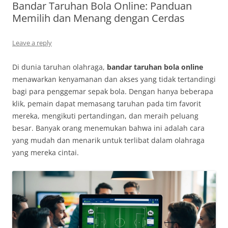
Bandar Taruhan Bola Online: Panduan
Memilih dan Menang dengan Cerdas
Leave a reply
Di dunia taruhan olahraga,
bandar taruhan bola online
menawarkan kenyamanan dan akses yang tidak tertandingi
bagi para penggemar sepak bola. Dengan hanya beberapa
klik, pemain dapat memasang taruhan pada tim favorit
mereka, mengikuti pertandingan, dan meraih peluang
besar. Banyak orang menemukan bahwa ini adalah cara
yang mudah dan menarik untuk terlibat dalam olahraga
yang mereka cintai.