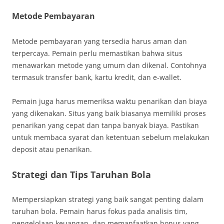
Metode Pembayaran
Metode pembayaran yang tersedia harus aman dan
terpercaya. Pemain perlu memastikan bahwa situs
menawarkan metode yang umum dan dikenal. Contohnya
termasuk transfer bank, kartu kredit, dan e-wallet.
Pemain juga harus memeriksa waktu penarikan dan biaya
yang dikenakan. Situs yang baik biasanya memiliki proses
penarikan yang cepat dan tanpa banyak biaya. Pastikan
untuk membaca syarat dan ketentuan sebelum melakukan
deposit atau penarikan.
Strategi dan Tips Taruhan Bola
Mempersiapkan strategi yang baik sangat penting dalam
taruhan bola. Pemain harus fokus pada analisis tim,
pengelolaan keuangan, dan memanfaatkan bonus yang