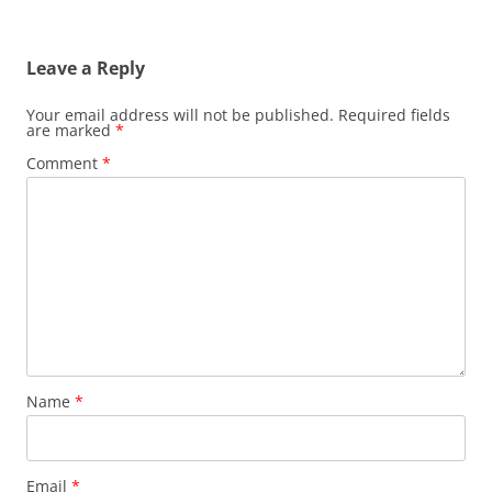
Leave a Reply
Your email address will not be published.
Required fields
are marked
*
Comment
*
Name
*
Email
*