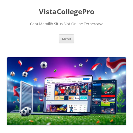
VistaCollegePro
Cara Memilih Situs Slot Online Terpercaya
Skip
Menu
to
content