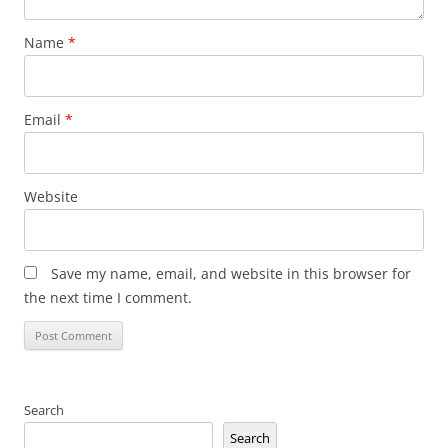
Name
*
Email
*
Website
Save my name, email, and website in this browser for
the next time I comment.
Search
Search