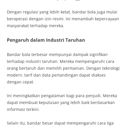
Dengan regulasi yang lebih ketat, bandar bola juga mulai
beroperasi dengan izin resmi. Ini menambah kepercayaan
masyarakat terhadap mereka.
Pengaruh dalam Industri Taruhan
Bandar bola terbesar mempunyai dampak signifikan
terhadap industri taruhan. Mereka mempengaruhi cara
orang bertaruh dan memilih permainan. Dengan teknologi
modern, tarif dan data pertandingan dapat diakses
dengan cepat.
Ini meningkatkan pengalaman bagi para penjudi. Mereka
dapat membuat keputusan yang lebih baik berdasarkan
informasi terkini.
Selain itu, bandar besar dapat mempengaruhi cara liga