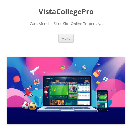
VistaCollegePro
Cara Memilih Situs Slot Online Terpercaya
Skip
Menu
to
content