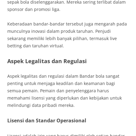
sepak bola diselenggarakan. Mereka sering terlibat dalam
sponsor dan promosi liga.
Keberadaan bandar-bandar tersebut juga mengarah pada
munculnya inovasi dalam produk taruhan. Penjudi
sekarang memiliki lebih banyak pilihan, termasuk live
betting dan taruhan virtual.
Aspek Legalitas dan Regulasi
Aspek legalitas dan regulasi dalam Bandar bola sangat
penting untuk menjaga keadilan dan keamanan bagi
semua pemain. Pemain dan penyelenggara harus
memahami lisensi yang diperlukan dan kebijakan untuk
melindungi data pribadi mereka.
Lisensi dan Standar Operasional
Lisensi adalah izin yang harus dimiliki oleh setiap bandar