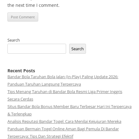
the next time I comment.
Search
Search
Recent Posts
Bandar Bola Taruhan Bola Jalan (In-Play) Paling Update 2026:
Panduan Taruhan Langsung Terpercaya
Tips Menang Taruhan di Bandar Bola Resmi Liga Primer Inggris
Secara Cerdas
Situs Bandar Bola Bonus Member Baru Terbesar Hari Ini Terpercaya
& Terlengkap
Analisis Reputasi Bandar Togel: Cara Menilai Kejujuran Mereka
Panduan Bermain Togel Online Aman Bagi Pemula Di Bandar
Terpercaya: Tips Dan Strategi Efektif