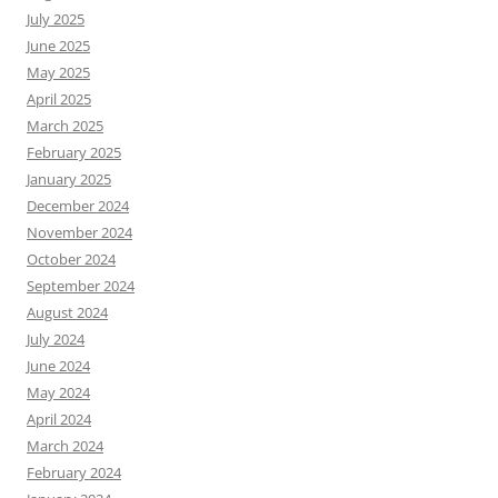
July 2025
June 2025
May 2025
April 2025
March 2025
February 2025
January 2025
December 2024
November 2024
October 2024
September 2024
August 2024
July 2024
June 2024
May 2024
April 2024
March 2024
February 2024