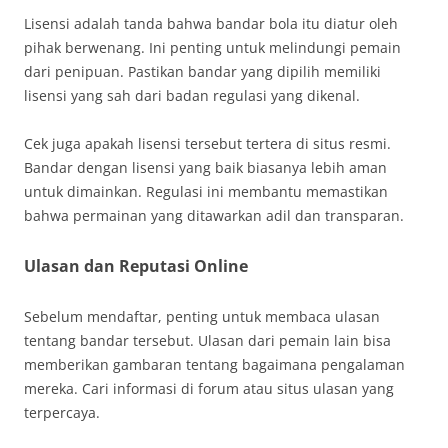
Lisensi adalah tanda bahwa bandar bola itu diatur oleh
pihak berwenang. Ini penting untuk melindungi pemain
dari penipuan. Pastikan bandar yang dipilih memiliki
lisensi yang sah dari badan regulasi yang dikenal.
Cek juga apakah lisensi tersebut tertera di situs resmi.
Bandar dengan lisensi yang baik biasanya lebih aman
untuk dimainkan. Regulasi ini membantu memastikan
bahwa permainan yang ditawarkan adil dan transparan.
Ulasan dan Reputasi Online
Sebelum mendaftar, penting untuk membaca ulasan
tentang bandar tersebut. Ulasan dari pemain lain bisa
memberikan gambaran tentang bagaimana pengalaman
mereka. Cari informasi di forum atau situs ulasan yang
terpercaya.