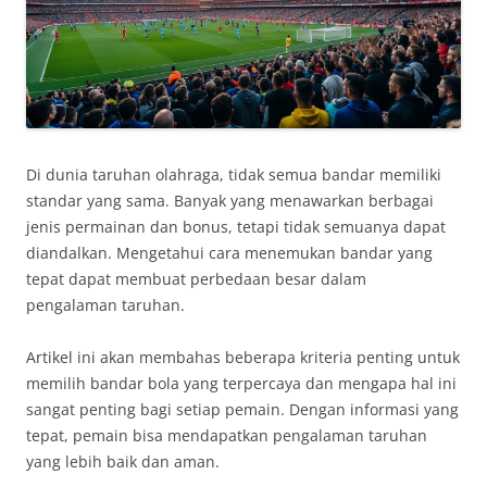
Di dunia taruhan olahraga, tidak semua bandar memiliki
standar yang sama. Banyak yang menawarkan berbagai
jenis permainan dan bonus, tetapi tidak semuanya dapat
diandalkan. Mengetahui cara menemukan bandar yang
tepat dapat membuat perbedaan besar dalam
pengalaman taruhan.
Artikel ini akan membahas beberapa kriteria penting untuk
memilih bandar bola yang terpercaya dan mengapa hal ini
sangat penting bagi setiap pemain. Dengan informasi yang
tepat, pemain bisa mendapatkan pengalaman taruhan
yang lebih baik dan aman.