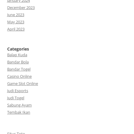
January 2024
December 2023
June 2023
May 2023
April 2023
Categories
Balap Kuda
Bandar Bola
Bandar Togel
Casino Online
Game Slot Online
Judi Esports
Judi Togel
Sabung Ayam
Tembak Ikan
Situs Toto