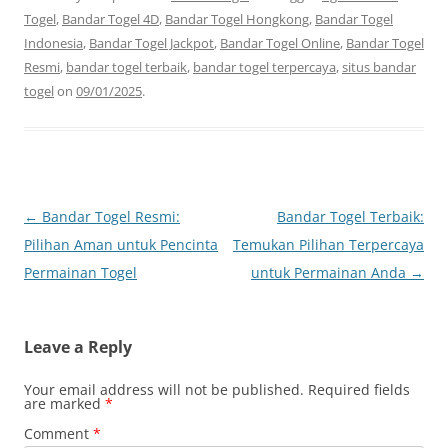
Togel
,
Bandar Togel 4D
,
Bandar Togel Hongkong
,
Bandar Togel
Indonesia
,
Bandar Togel Jackpot
,
Bandar Togel Online
,
Bandar Togel
Resmi
,
bandar togel terbaik
,
bandar togel terpercaya
,
situs bandar
togel
on
09/01/2025
.
Post
←
Bandar Togel Resmi:
Bandar Togel Terbaik:
navigation
Pilihan Aman untuk Pencinta
Temukan Pilihan Terpercaya
Permainan Togel
untuk Permainan Anda
→
Leave a Reply
Your email address will not be published.
Required fields
are marked
*
Comment
*