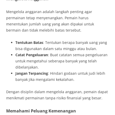
Mengelola anggaran adalah langkah penting agar
permainan tetap menyenangkan. Pemain harus
menentukan jumlah uang yang akan dipakai untuk
bermain dan tidak melebihi batas tersebut.
Tentukan Batas
: Tentukan berapa banyak uang yang
bisa digunakan dalam satu minggu atau bulan.
Catat Pengeluaran
: Buat catatan semua pengeluaran
untuk mengetahui seberapa banyak yang telah
dibelanjakan.
Jangan Terpancing
: Hindari godaan untuk judi lebih
banyak jika mengalami kekalahan.
Dengan disiplin dalam mengelola anggaran, pemain dapat
menikmati permainan tanpa risiko finansial yang besar.
Memahami Peluang Kemenangan