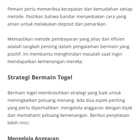
Pemain perlu memeriksa kecepatan dan kemudahan setiap
metode. Pastikan bahwa bandar menyediakan cara yang
aman untuk melakukan deposit dan penarikan.
Memastikan metode pembayaran yang jelas dan efisien
adalah langkah penting dalam pengalaman bermain yang
positif. Ini membantu menghindari masalah saat ingin
mendapatkan kemenangan mereka.
Strategi Bermain Togel
Bermain togel membutuhkan strategi yang baik untuk
meningkatkan peluang menang. Ada dua aspek penting
yang perlu diperhatikan: mengelola anggaran dengan bijak
dan memahami peluang kemenangan. Berikut penjelasan
lebih rinci.
Mengelola Anggaran