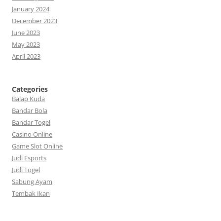
January 2024
December 2023
June 2023
May 2023
April 2023
Categories
Balap Kuda
Bandar Bola
Bandar Togel
Casino Online
Game Slot Online
Judi Esports
Judi Togel
Sabung Ayam
Tembak Ikan