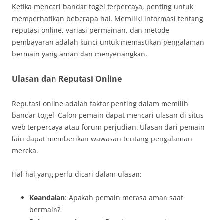
Ketika mencari bandar togel terpercaya, penting untuk
memperhatikan beberapa hal. Memiliki informasi tentang
reputasi online, variasi permainan, dan metode
pembayaran adalah kunci untuk memastikan pengalaman
bermain yang aman dan menyenangkan.
Ulasan dan Reputasi Online
Reputasi online adalah faktor penting dalam memilih
bandar togel. Calon pemain dapat mencari ulasan di situs
web terpercaya atau forum perjudian. Ulasan dari pemain
lain dapat memberikan wawasan tentang pengalaman
mereka.
Hal-hal yang perlu dicari dalam ulasan:
Keandalan
: Apakah pemain merasa aman saat
bermain?