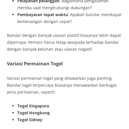
Pelayanan pelanggan
: Bagaimana pengalaman
mereka saat menghubungi dukungan?
Pembayaran tepat waktu
: Apakah bandar membayar
kemenangan dengan cepat?
Bandar dengan banyak ulasan positif biasanya lebih dapat
dipercaya. Pemain harus tetap waspada terhadap bandar
dengan banyak keluhan atau ulasan negatif.
Variasi Permainan Togel
Variasi permainan togel yang ditawarkan juga penting.
Bandar togel terpercaya biasanya menawarkan berbagai
jenis permainan, seperti:
Togel Singapura
Togel Hongkong
Togel Sidney