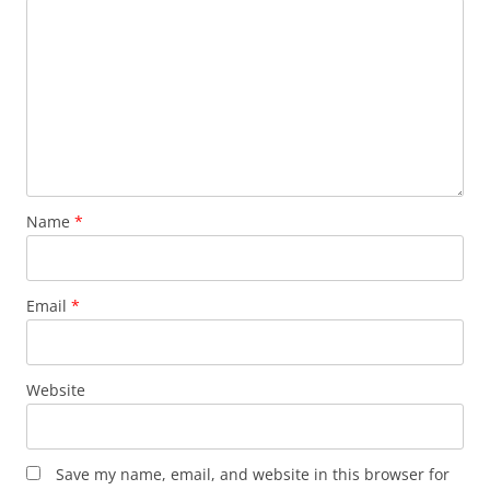
Name
*
Email
*
Website
Save my name, email, and website in this browser for