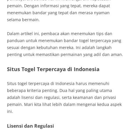
pemain. Dengan informasi yang tepat, mereka dapat
menemukan bandar yang tepat dan merasa nyaman
selama bermain.
Dalam artikel ini, pembaca akan menemukan tips dan
panduan untuk menemukan bandar togel terpercaya yang
sesuai dengan kebutuhan mereka. Ini adalah langkah
penting untuk memastikan permainan yang adil dan aman.
Situs Togel Terpercaya di Indonesia
Situs togel terpercaya di Indonesia harus memenuhi
beberapa kriteria penting. Dua hal yang paling utama
adalah lisensi dan regulasi, serta keamanan dan privasi
pemain. Mari kita lihat lebih dalam mengenai kedua aspek
ini.
Lisensi dan Regulasi