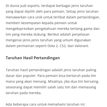
Di dunia judi esports, terdapat berbagai jenis taruhan
yang dapat dipilih oleh para pemain. Setiap jenis taruhan
menawarkan cara unik untuk terlibat dalam pertandingan,
memberi kesempatan kepada pemain untuk
mengekspresikan pengetahuan mereka tentang game dan
tim yang mereka dukung. Berikut adalah penjelasan
mengenai jenis-jenis taruhan yang umum digunakan
dalam permainan seperti Dota 2, CS2, dan Valorant.
Taruhan Hasil Pertandingan
Taruhan hasil pertandingan adalah jenis taruhan paling
dasar dan populer. Para pemain bisa bertaruh pada tim
mana yang akan menang. Misalnya, jika dua tim bersaing,
seseorang dapat memilih salah satu tim dan memasang
taruhan pada mereka.
Ada beberapa cara untuk memahami taruhan ini: