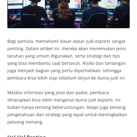
Bagi pemula, memahami dasar-dasar judi esports sangat
penting. Dalam artikel ini, mereka akan menemukan jenis
taruhan yang umum digunakan, serta strategi dan tips
yang bisa membantu saat bertaruh. Risiko dan tantangan
juga menjadi bagian yang perlu diperhatikan, sehingga
pembaca bisa lebih siap sebelum terjun ke dunia judi ini.
Melalui informasi yang jelas dan padat, pembaca
diharapkan bisa lebih mengenal dunia judi esports. Ini
bukan hanya tentang keberuntungan, tetapi juga tentang
pengetahuan dan strategi yang tepat untuk meningkatkan
peluang menang.