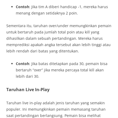
Contoh
: Jika tim A diberi handicap -1, mereka harus
menang dengan setidaknya 2 poin.
Sementara itu, taruhan over/under memungkinkan pemain
untuk bertaruh pada jumlah total poin atau kill yang
dihasilkan dalam sebuah pertandingan. Mereka harus
memprediksi apakah angka tersebut akan lebih tinggi atau
lebih rendah dari batas yang ditentukan.
Contoh
: Jika batas ditetapkan pada 30, pemain bisa
bertaruh “over” jika mereka percaya total kill akan
lebih dari 30.
Taruhan Live In-Play
Taruhan live in-play adalah jenis taruhan yang semakin
populer. Ini memungkinkan pemain memasang taruhan
saat pertandingan berlangsung. Pemain bisa melihat