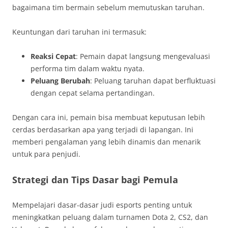
bagaimana tim bermain sebelum memutuskan taruhan.
Keuntungan dari taruhan ini termasuk:
Reaksi Cepat
: Pemain dapat langsung mengevaluasi
performa tim dalam waktu nyata.
Peluang Berubah
: Peluang taruhan dapat berfluktuasi
dengan cepat selama pertandingan.
Dengan cara ini, pemain bisa membuat keputusan lebih
cerdas berdasarkan apa yang terjadi di lapangan. Ini
memberi pengalaman yang lebih dinamis dan menarik
untuk para penjudi.
Strategi dan Tips Dasar bagi Pemula
Mempelajari dasar-dasar judi esports penting untuk
meningkatkan peluang dalam turnamen Dota 2, CS2, dan