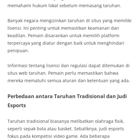
memahami hukum lokal sebelum memasang taruhan.
Banyak negara mengizinkan taruhan di situs yang memiliki
lisensi. Ini penting untuk memastikan keamanan dan
keadilan. Pemain disarankan untuk memilih platform
terpercaya yang diatur dengan baik untuk menghindari
penipuan.
Informasi tentang lisensi dan regulasi dapat ditemukan di
situs web taruhan. Pemain perlu memastikan bahwa
mereka mematuhi semua aturan dan ketentuan yang ada.
Perbedaan antara Taruhan Tradisional dan Judi
Esports
Taruhan tradisional biasanya melibatkan olahraga fisik,
seperti sepak bola atau basket. Sebaliknya, judi esports
fokus pada kompetisi video game. Ada beberapa