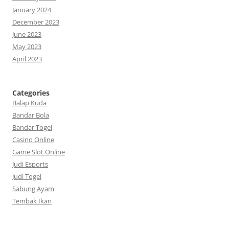
January 2024
December 2023
June 2023
May 2023
April 2023
Categories
Balap Kuda
Bandar Bola
Bandar Togel
Casino Online
Game Slot Online
Judi Esports
Judi Togel
Sabung Ayam
Tembak Ikan