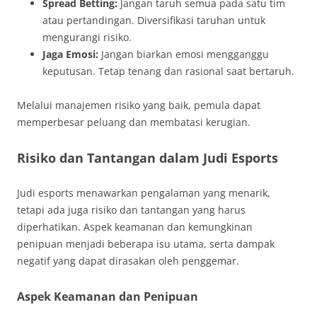
Spread Betting:
Jangan taruh semua pada satu tim
atau pertandingan. Diversifikasi taruhan untuk
mengurangi risiko.
Jaga Emosi:
Jangan biarkan emosi mengganggu
keputusan. Tetap tenang dan rasional saat bertaruh.
Melalui manajemen risiko yang baik, pemula dapat
memperbesar peluang dan membatasi kerugian.
Risiko dan Tantangan dalam Judi Esports
Judi esports menawarkan pengalaman yang menarik,
tetapi ada juga risiko dan tantangan yang harus
diperhatikan. Aspek keamanan dan kemungkinan
penipuan menjadi beberapa isu utama, serta dampak
negatif yang dapat dirasakan oleh penggemar.
Aspek Keamanan dan Penipuan