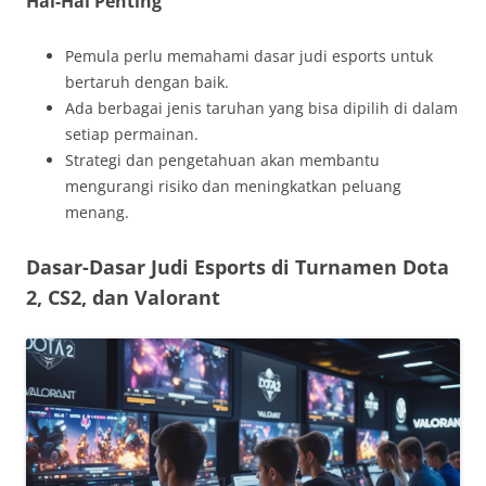
Hal-Hal Penting
Pemula perlu memahami dasar judi esports untuk
bertaruh dengan baik.
Ada berbagai jenis taruhan yang bisa dipilih di dalam
setiap permainan.
Strategi dan pengetahuan akan membantu
mengurangi risiko dan meningkatkan peluang
menang.
Dasar-Dasar Judi Esports di Turnamen Dota
2, CS2, dan Valorant