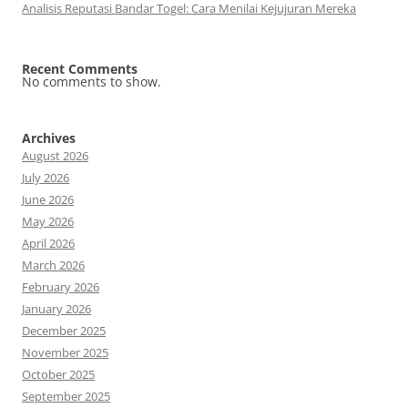
Analisis Reputasi Bandar Togel: Cara Menilai Kejujuran Mereka
Recent Comments
No comments to show.
Archives
August 2026
July 2026
June 2026
May 2026
April 2026
March 2026
February 2026
January 2026
December 2025
November 2025
October 2025
September 2025