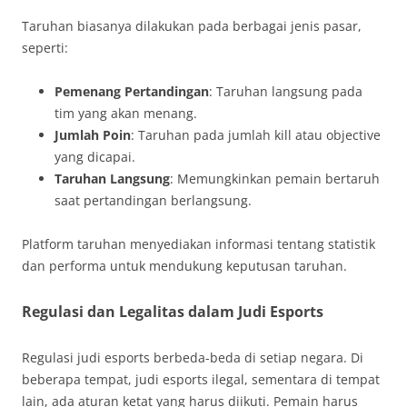
Taruhan biasanya dilakukan pada berbagai jenis pasar,
seperti:
Pemenang Pertandingan
: Taruhan langsung pada
tim yang akan menang.
Jumlah Poin
: Taruhan pada jumlah kill atau objective
yang dicapai.
Taruhan Langsung
: Memungkinkan pemain bertaruh
saat pertandingan berlangsung.
Platform taruhan menyediakan informasi tentang statistik
dan performa untuk mendukung keputusan taruhan.
Regulasi dan Legalitas dalam Judi Esports
Regulasi judi esports berbeda-beda di setiap negara. Di
beberapa tempat, judi esports ilegal, sementara di tempat
lain, ada aturan ketat yang harus diikuti. Pemain harus