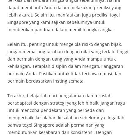
berkala dan keluaran angka-angka sebelumnya. Hal ini
dapat membantu Anda dalam melakukan prediksi yang
lebih akurat. Selain itu, manfaatkan juga prediksi togel
Singapore yang kami sajikan sebelumnya untuk
memberikan panduan dalam memilih angka-angka.
Selain itu, penting untuk mengelola risiko dengan bijak.
Jangan memasang taruhan dengan nilai yang terlalu tinggi
dan bermain dengan uang yang Anda mampu untuk
kehilangan. Tetaplah disiplin dalam mengatur anggaran
bermain Anda. Pastikan untuk tidak terbawa emosi dan
bermain berdasarkan insting semata.
Terakhir, belajarlah dari pengalaman dan teruslah
beradaptasi dengan strategi yang lebih baik. Jangan ragu
untuk mencoba pendekatan yang berbeda dan
memperbaiki kesalahan-kesalahan sebelumnya. Ingatlah
bahwa togel Singapore adalah permainan yang
membutuhkan kesabaran dan konsistensi. Dengan