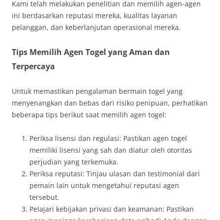
Kami telah melakukan penelitian dan memilih agen-agen
ini berdasarkan reputasi mereka, kualitas layanan
pelanggan, dan keberlanjutan operasional mereka.
Tips Memilih Agen Togel yang Aman dan
Terpercaya
Untuk memastikan pengalaman bermain togel yang
menyenangkan dan bebas dari risiko penipuan, perhatikan
beberapa tips berikut saat memilih agen togel:
Periksa lisensi dan regulasi: Pastikan agen togel
memiliki lisensi yang sah dan diatur oleh otoritas
perjudian yang terkemuka.
Periksa reputasi: Tinjau ulasan dan testimonial dari
pemain lain untuk mengetahui reputasi agen
tersebut.
Pelajari kebijakan privasi dan keamanan: Pastikan