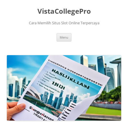
VistaCollegePro
Cara Memilih Situs Slot Online Terpercaya
Skip
Menu
to
content