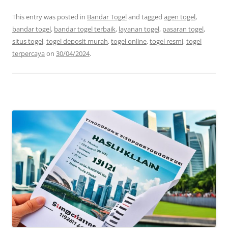
This entry was posted in
Bandar Togel
and tagged
agen togel
,
bandar togel
,
bandar togel terbaik
,
layanan togel
,
pasaran togel
,
situs togel
,
togel deposit murah
,
togel online
,
togel resmi
,
togel
terpercaya
on
30/04/2024
.