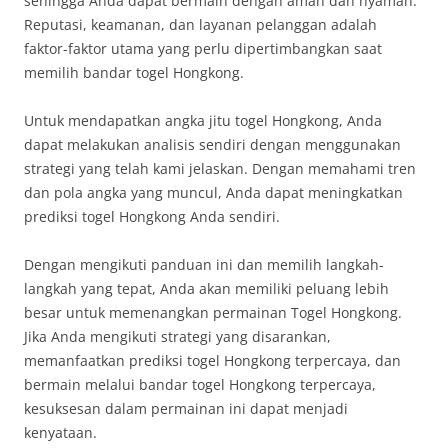
sehingga Anda dapat bermain dengan aman dan nyaman.
Reputasi, keamanan, dan layanan pelanggan adalah
faktor-faktor utama yang perlu dipertimbangkan saat
memilih bandar togel Hongkong.
Untuk mendapatkan angka jitu togel Hongkong, Anda
dapat melakukan analisis sendiri dengan menggunakan
strategi yang telah kami jelaskan. Dengan memahami tren
dan pola angka yang muncul, Anda dapat meningkatkan
prediksi togel Hongkong Anda sendiri.
Dengan mengikuti panduan ini dan memilih langkah-
langkah yang tepat, Anda akan memiliki peluang lebih
besar untuk memenangkan permainan Togel Hongkong.
Jika Anda mengikuti strategi yang disarankan,
memanfaatkan prediksi togel Hongkong terpercaya, dan
bermain melalui bandar togel Hongkong terpercaya,
kesuksesan dalam permainan ini dapat menjadi
kenyataan.