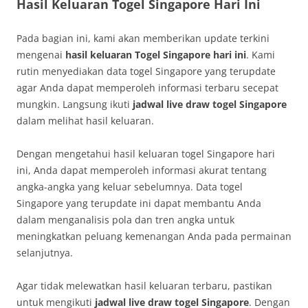
Hasil Keluaran Togel Singapore Hari Ini
Pada bagian ini, kami akan memberikan update terkini
mengenai
hasil keluaran Togel Singapore hari ini
. Kami
rutin menyediakan data togel Singapore yang terupdate
agar Anda dapat memperoleh informasi terbaru secepat
mungkin. Langsung ikuti
jadwal live draw togel Singapore
dalam melihat hasil keluaran.
Dengan mengetahui hasil keluaran togel Singapore hari
ini, Anda dapat memperoleh informasi akurat tentang
angka-angka yang keluar sebelumnya. Data togel
Singapore yang terupdate ini dapat membantu Anda
dalam menganalisis pola dan tren angka untuk
meningkatkan peluang kemenangan Anda pada permainan
selanjutnya.
Agar tidak melewatkan hasil keluaran terbaru, pastikan
untuk mengikuti
jadwal live draw togel Singapore
. Dengan