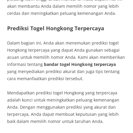
akan membantu Anda dalam memilih nomor yang lebih
cerdas dan meningkatkan peluang kemenangan Anda.
Prediksi Togel Hongkong Terpercaya
Dalam bagian ini, Anda akan menemukan prediksi togel
Hongkong terpercaya yang dapat Anda gunakan sebagai
acuan untuk memilih nomor Anda. Kami akan memberikan
informasi tentang
bandar togel Hongkong terpercaya
yang menyediakan prediksi akurat dan juga tips tentang
cara memanfaatkan prediksi tersebut.
Mendapatkan prediksi togel Hongkong yang terpercaya
adalah kunci untuk meningkatkan peluang kemenangan
Anda. Dengan menggunakan prediksi yang akurat dan
terpercaya, Anda dapat membuat keputusan yang lebih
baik dalam memilih nomor untuk taruhan Anda.