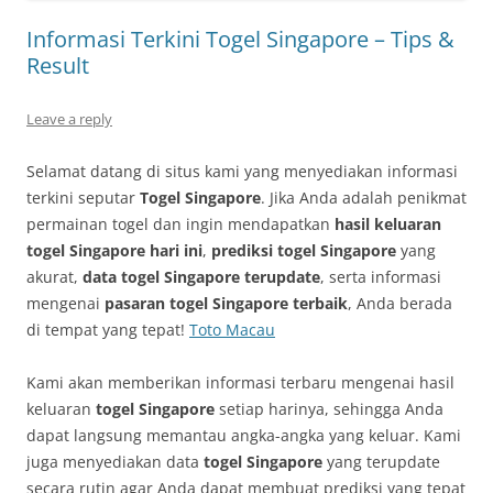
Informasi Terkini Togel Singapore – Tips &
Result
Leave a reply
Selamat datang di situs kami yang menyediakan informasi
terkini seputar
Togel Singapore
. Jika Anda adalah penikmat
permainan togel dan ingin mendapatkan
hasil keluaran
togel Singapore hari ini
,
prediksi togel Singapore
yang
akurat,
data togel Singapore terupdate
, serta informasi
mengenai
pasaran togel Singapore terbaik
, Anda berada
di tempat yang tepat!
Toto Macau
Kami akan memberikan informasi terbaru mengenai hasil
keluaran
togel Singapore
setiap harinya, sehingga Anda
dapat langsung memantau angka-angka yang keluar. Kami
juga menyediakan data
togel Singapore
yang terupdate
secara rutin agar Anda dapat membuat prediksi yang tepat