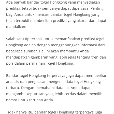
Ada banyak bandar togel Hongkong yang menyediakan
prediksi, tetapi tidak semuanya dapat dipercaya. Penting
bagi Anda untuk mencari bandar togel Hongkong yang
telah terbukti memberikan prediksi yang akurat dan dapat
diandalkan.
Salah satu tip terbaik untuk memanfaatkan prediksi togel
Hongkong adalah dengan menggabungkan informasi dari
beberapa sumber. Hal ini akan membantu Anda
mendapatkan gambaran yang lebih jelas tentang tren dan
pola dalam permainan Togel Hongkong.
Bandar togel Hongkong terpercaya juga dapat memberikan
analisis dan penjelasan mengenai data togel Hongkong
terbaru. Dengan memahami data ini, Anda dapat
mengambil keputusan yang lebih cerdas dalam memilih
nomor untuk taruhan Anda.
Tidak hanya itu, bandar togel Hongkong terpercaya juga