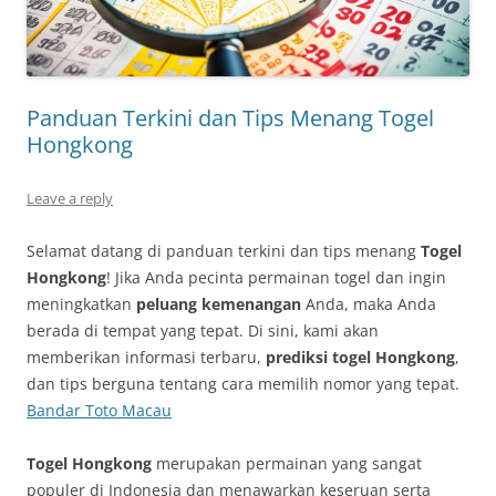
Panduan Terkini dan Tips Menang Togel
Hongkong
Leave a reply
Selamat datang di panduan terkini dan tips menang
Togel
Hongkong
! Jika Anda pecinta permainan togel dan ingin
meningkatkan
peluang kemenangan
Anda, maka Anda
berada di tempat yang tepat. Di sini, kami akan
memberikan informasi terbaru,
prediksi togel Hongkong
,
dan tips berguna tentang cara memilih nomor yang tepat.
Bandar Toto Macau
Togel Hongkong
merupakan permainan yang sangat
populer di Indonesia dan menawarkan keseruan serta