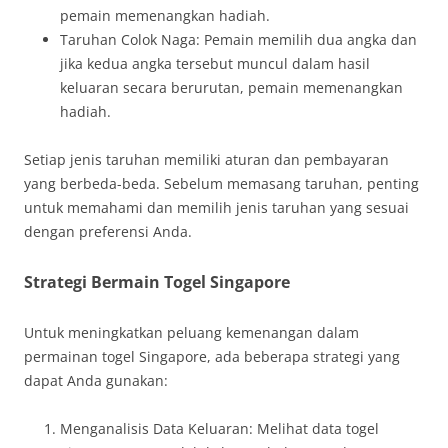
pemain memenangkan hadiah.
Taruhan Colok Naga: Pemain memilih dua angka dan
jika kedua angka tersebut muncul dalam hasil
keluaran secara berurutan, pemain memenangkan
hadiah.
Setiap jenis taruhan memiliki aturan dan pembayaran
yang berbeda-beda. Sebelum memasang taruhan, penting
untuk memahami dan memilih jenis taruhan yang sesuai
dengan preferensi Anda.
Strategi Bermain Togel Singapore
Untuk meningkatkan peluang kemenangan dalam
permainan togel Singapore, ada beberapa strategi yang
dapat Anda gunakan:
Menganalisis Data Keluaran: Melihat data togel