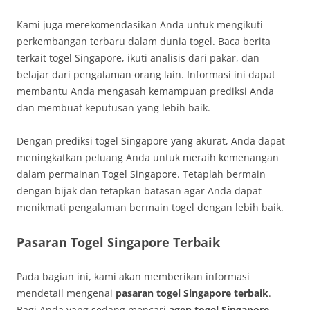
Kami juga merekomendasikan Anda untuk mengikuti
perkembangan terbaru dalam dunia togel. Baca berita
terkait togel Singapore, ikuti analisis dari pakar, dan
belajar dari pengalaman orang lain. Informasi ini dapat
membantu Anda mengasah kemampuan prediksi Anda
dan membuat keputusan yang lebih baik.
Dengan prediksi togel Singapore yang akurat, Anda dapat
meningkatkan peluang Anda untuk meraih kemenangan
dalam permainan Togel Singapore. Tetaplah bermain
dengan bijak dan tetapkan batasan agar Anda dapat
menikmati pengalaman bermain togel dengan lebih baik.
Pasaran Togel Singapore Terbaik
Pada bagian ini, kami akan memberikan informasi
mendetail mengenai
pasaran togel Singapore terbaik
.
Bagi Anda yang sedang mencari
agen togel Singapore