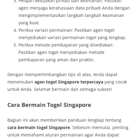
Pelajari kebijakan privasi dan keamanan: Pastikan
agen menjaga kerahasiaan data pribadi Anda dengan
mengimplementasikan langkah-langkah keamanan
yang kuat.
Periksa variasi permainan: Pastikan agen togel
menyediakan variasi permainan togel yang lengkap.
Periksa metode pembayaran yang disediakan:
Pastikan agen togel menyediakan metode
pembayaran yang aman dan praktis.
Dengan mempertimbangkan tips di atas, Anda dapat
menemukan
agen togel Singapore terpercaya
yang cocok
untuk Anda. Selamat bermain dan semoga sukses!
Cara Bermain Togel Singapore
Bagian ini akan memberikan panduan lengkap tentang
cara bermain togel Singapore
. Sebelum memulai, penting
untuk memahami aturan permainan agar Anda dapat