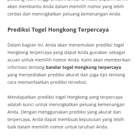
akan membantu Anda dalam memilih nomor yang lebih
cerdas dan meningkatkan peluang kemenangan Anda.
Prediksi Togel Hongkong Terpercaya
Dalam bagian ini, Anda akan menemukan prediksi togel
Hongkong terpercaya yang dapat Anda gunakan sebagai
acuan untuk memilih nomor Anda. Kami akan memberikan
informasi tentang
bandar togel Hongkong terpercaya
yang menyediakan prediksi akurat dan juga tips tentang
cara memanfaatkan prediksi tersebut.
Mendapatkan prediksi togel Hongkong yang terpercaya
adalah kunci untuk meningkatkan peluang kemenangan
Anda. Dengan menggunakan prediksi yang akurat dan
terpercaya, Anda dapat membuat keputusan yang lebih
baik dalam memilih nomor untuk taruhan Anda.