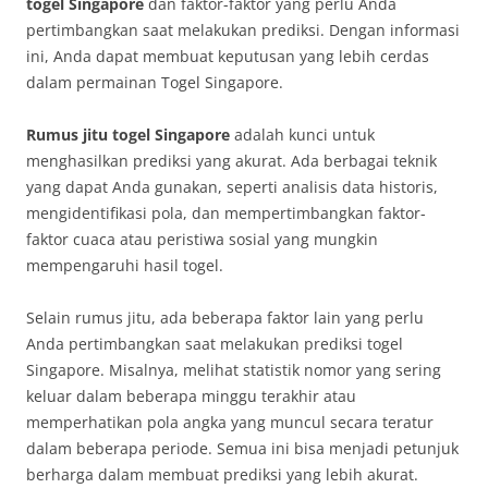
togel Singapore
dan faktor-faktor yang perlu Anda
pertimbangkan saat melakukan prediksi. Dengan informasi
ini, Anda dapat membuat keputusan yang lebih cerdas
dalam permainan Togel Singapore.
Rumus jitu togel Singapore
adalah kunci untuk
menghasilkan prediksi yang akurat. Ada berbagai teknik
yang dapat Anda gunakan, seperti analisis data historis,
mengidentifikasi pola, dan mempertimbangkan faktor-
faktor cuaca atau peristiwa sosial yang mungkin
mempengaruhi hasil togel.
Selain rumus jitu, ada beberapa faktor lain yang perlu
Anda pertimbangkan saat melakukan prediksi togel
Singapore. Misalnya, melihat statistik nomor yang sering
keluar dalam beberapa minggu terakhir atau
memperhatikan pola angka yang muncul secara teratur
dalam beberapa periode. Semua ini bisa menjadi petunjuk
berharga dalam membuat prediksi yang lebih akurat.