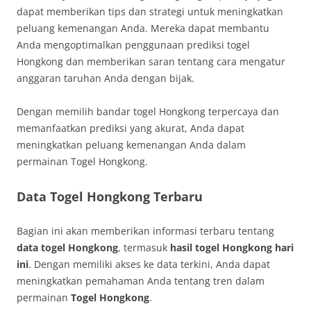
dapat memberikan tips dan strategi untuk meningkatkan
peluang kemenangan Anda. Mereka dapat membantu
Anda mengoptimalkan penggunaan prediksi togel
Hongkong dan memberikan saran tentang cara mengatur
anggaran taruhan Anda dengan bijak.
Dengan memilih bandar togel Hongkong terpercaya dan
memanfaatkan prediksi yang akurat, Anda dapat
meningkatkan peluang kemenangan Anda dalam
permainan Togel Hongkong.
Data Togel Hongkong Terbaru
Bagian ini akan memberikan informasi terbaru tentang
data togel Hongkong
, termasuk
hasil togel Hongkong hari
ini
. Dengan memiliki akses ke data terkini, Anda dapat
meningkatkan pemahaman Anda tentang tren dalam
permainan
Togel Hongkong
.