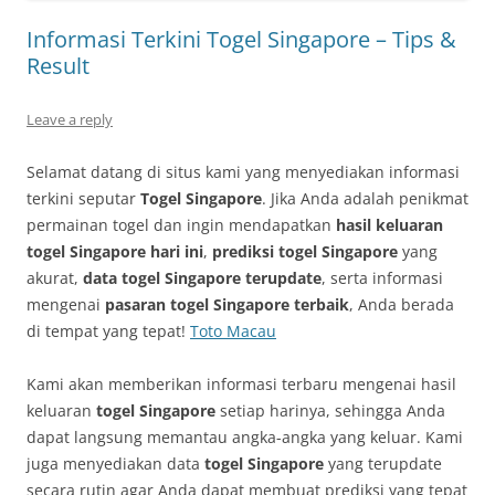
Informasi Terkini Togel Singapore – Tips &
Result
Leave a reply
Selamat datang di situs kami yang menyediakan informasi
terkini seputar
Togel Singapore
. Jika Anda adalah penikmat
permainan togel dan ingin mendapatkan
hasil keluaran
togel Singapore hari ini
,
prediksi togel Singapore
yang
akurat,
data togel Singapore terupdate
, serta informasi
mengenai
pasaran togel Singapore terbaik
, Anda berada
di tempat yang tepat!
Toto Macau
Kami akan memberikan informasi terbaru mengenai hasil
keluaran
togel Singapore
setiap harinya, sehingga Anda
dapat langsung memantau angka-angka yang keluar. Kami
juga menyediakan data
togel Singapore
yang terupdate
secara rutin agar Anda dapat membuat prediksi yang tepat