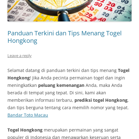
Panduan Terkini dan Tips Menang Togel
Hongkong
Leave a reply
Selamat datang di panduan terkini dan tips menang
Togel
Hongkong
! Jika Anda pecinta permainan togel dan ingin
meningkatkan
peluang kemenangan
Anda, maka Anda
berada di tempat yang tepat. Di sini, kami akan
memberikan informasi terbaru,
prediksi togel Hongkong
,
dan tips berguna tentang cara memilih nomor yang tepat.
Bandar Toto Macau
Togel Hongkong
merupakan permainan yang sangat
populer di Indonesia dan menawarkan keseruan serta