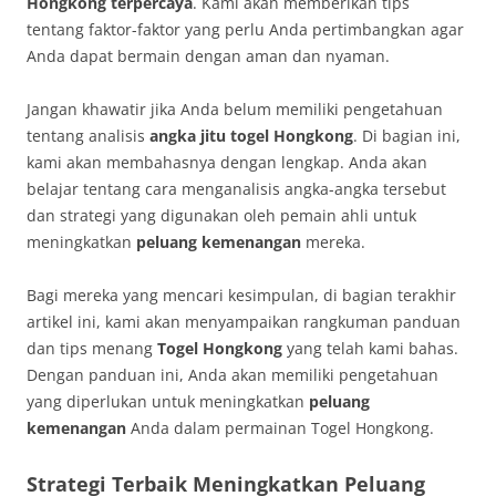
Hongkong terpercaya
. Kami akan memberikan tips
tentang faktor-faktor yang perlu Anda pertimbangkan agar
Anda dapat bermain dengan aman dan nyaman.
Jangan khawatir jika Anda belum memiliki pengetahuan
tentang analisis
angka jitu togel Hongkong
. Di bagian ini,
kami akan membahasnya dengan lengkap. Anda akan
belajar tentang cara menganalisis angka-angka tersebut
dan strategi yang digunakan oleh pemain ahli untuk
meningkatkan
peluang kemenangan
mereka.
Bagi mereka yang mencari kesimpulan, di bagian terakhir
artikel ini, kami akan menyampaikan rangkuman panduan
dan tips menang
Togel Hongkong
yang telah kami bahas.
Dengan panduan ini, Anda akan memiliki pengetahuan
yang diperlukan untuk meningkatkan
peluang
kemenangan
Anda dalam permainan Togel Hongkong.
Strategi Terbaik Meningkatkan Peluang