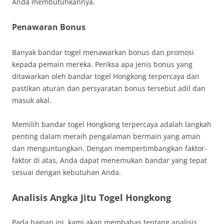
Anda membutuhkannya.
Penawaran Bonus
Banyak bandar togel menawarkan bonus dan promosi
kepada pemain mereka. Periksa apa jenis bonus yang
ditawarkan oleh bandar togel Hongkong terpercaya dan
pastikan aturan dan persyaratan bonus tersebut adil dan
masuk akal.
Memilih bandar togel Hongkong terpercaya adalah langkah
penting dalam meraih pengalaman bermain yang aman
dan menguntungkan. Dengan mempertimbangkan faktor-
faktor di atas, Anda dapat menemukan bandar yang tepat
sesuai dengan kebutuhan Anda.
Analisis Angka Jitu Togel Hongkong
Pada bagian ini, kami akan membahas tentang analisis