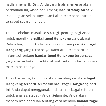
hadiah menarik. Bagi Anda yang ingin memenangkan
permainan ini, Anda perlu menguasai
strategi terbaik
.
Pada bagian selanjutnya, kami akan membahas strategi
tersebut secara mendalam.
Tetapi sebelum masuk ke strategi, penting bagi Anda
untuk memiliki
prediksi togel Hongkong
yang akurat.
Dalam bagian ini, Anda akan menemukan
prediksi togel
Hongkong
yang terpercaya. Kami akan memberikan
informasi tentang
bandar togel Hongkong terpercaya
yang menyediakan prediksi akurat serta tips tentang cara
memanfaatkannya.
Tidak hanya itu, kami juga akan membagikan
data togel
Hongkong terbaru
, termasuk
hasil togel Hongkong hari
ini
. Anda dapat menggunakan data ini sebagai referensi
untuk analisis statistik Anda. Selain itu, Anda akan
menemukan panduan tentang cara memilih
bandar togel