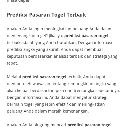
masa depan.
Prediksi Pasaran Togel Terbaik
Apakah Anda ingin meningkatkan peluang Anda dalam
memenangkan togel? Jika iya,
prediksi pasaran togel
terbaik adalah yang Anda butuhkan. Dengan informasi
prediksi angka yang akurat, Anda dapat membuat
keputusan berdasarkan analisis terbaik dan strategi yang
tepat.
Melalui
prediksi pasaran togel
terbaik, Anda dapat
memperoleh wawasan tentang kemungkinan angka yang
akan keluar berdasarkan pola dan tren angka sebelumnya.
Dengan informasi ini, Anda dapat mengatur strategi
bermain togel yang lebih efektif dan meningkatkan
peluang Anda dalam meraih kemenangan.
Apakah Anda bingung mencari
prediksi pasaran togel