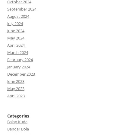
October 2024
September 2024
August 2024
July 2024
June 2024
May 2024
April 2024
March 2024
February 2024
January 2024
December 2023
June 2023
May 2023
April 2023
Categories
Balap Kuda
Bandar Bola