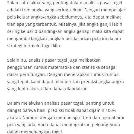
Salah satu faktor yang penting dalam analisis pasar togel
adalah tren angka yang sering keluar. Dengan mempelajari
pola keluar angka-angka sebelumnya, kita dapat melihat
tren apa yang terbentuk. Misalnya, jika angka ganjil lebih
sering keluar dibandingkan angka genap, maka kita dapat
mengambil langkah-langkah berdasarkan pola ini dalam
strategi bermain togel kita.
Selain itu, analisis pasar togel juga melibatkan
penggunaan rumus matematika dan statistika sebagai
dasar perhitungan. Dengan menerapkan rumus-rumus
yang tepat, kami dapat memberikan prediksi angka-angka
yang lebih akurat dan dapat diandalkan.
Dalam melakukan analisis pasar togel, penting untuk
diingat bahwa hasil prediksi tidak dapat dijamin 100%
akurat. Namun, dengan mempelajari tren dan memahami
pola yang ada, Anda dapat meningkatkan peluang Anda
dalam memenangkan togel.