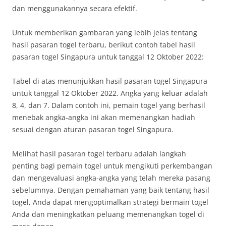
dan menggunakannya secara efektif.
Untuk memberikan gambaran yang lebih jelas tentang
hasil pasaran togel terbaru, berikut contoh tabel hasil
pasaran togel Singapura untuk tanggal 12 Oktober 2022:
Tabel di atas menunjukkan hasil pasaran togel Singapura
untuk tanggal 12 Oktober 2022. Angka yang keluar adalah
8, 4, dan 7. Dalam contoh ini, pemain togel yang berhasil
menebak angka-angka ini akan memenangkan hadiah
sesuai dengan aturan pasaran togel Singapura.
Melihat hasil pasaran togel terbaru adalah langkah
penting bagi pemain togel untuk mengikuti perkembangan
dan mengevaluasi angka-angka yang telah mereka pasang
sebelumnya. Dengan pemahaman yang baik tentang hasil
togel, Anda dapat mengoptimalkan strategi bermain togel
Anda dan meningkatkan peluang memenangkan togel di