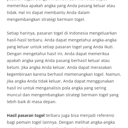
memeriksa apakah angka yang Anda pasang keluar atau
tidak. Hal ini dapat membantu Anda dalam
mengembangkan strategi bermain togel.
Setiap harinya, pasaran togel di Indonesia mengeluarkan
hasil-hasil terbaru. Anda dapat mengetahui angka-angka
yang keluar untuk setiap pasaran togel yang Anda ikuti.
Dengan mengetahui hasil ini, Anda dapat memeriksa
apakah angka yang Anda pasang berhasil keluar atau
belum. Jika angka Anda keluar, Anda dapat merasakan
kegembiraan karena berhasil memenangkan togel. Namun,
jika angka Anda tidak keluar, Anda dapat menggunakan
hasil ini untuk menganalisis pola angka yang sering
muncul dan mengembangkan strategi bermain togel yang
lebih baik di masa depan.
Hasil pasaran togel
terbaru juga bisa menjadi referensi
bagi pemain togel lainnya. Dengan melihat angka-angka