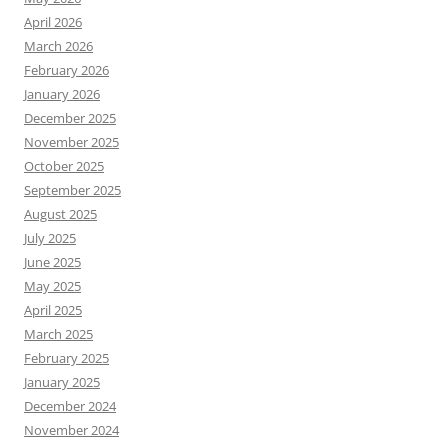
April 2026
March 2026
February 2026
January 2026
December 2025
November 2025
October 2025
September 2025
August 2025
July 2025
June 2025
May 2025
April 2025
March 2025
February 2025
January 2025
December 2024
November 2024