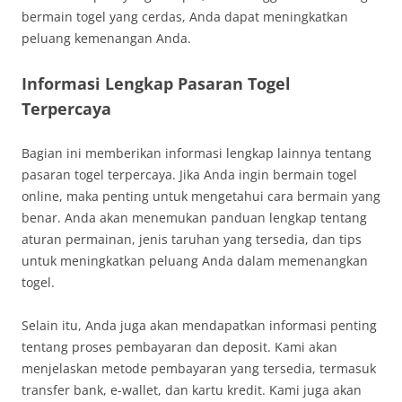
bermain togel yang cerdas, Anda dapat meningkatkan
peluang kemenangan Anda.
Informasi Lengkap Pasaran Togel
Terpercaya
Bagian ini memberikan informasi lengkap lainnya tentang
pasaran togel terpercaya. Jika Anda ingin bermain togel
online, maka penting untuk mengetahui cara bermain yang
benar. Anda akan menemukan panduan lengkap tentang
aturan permainan, jenis taruhan yang tersedia, dan tips
untuk meningkatkan peluang Anda dalam memenangkan
togel.
Selain itu, Anda juga akan mendapatkan informasi penting
tentang proses pembayaran dan deposit. Kami akan
menjelaskan metode pembayaran yang tersedia, termasuk
transfer bank, e-wallet, dan kartu kredit. Kami juga akan