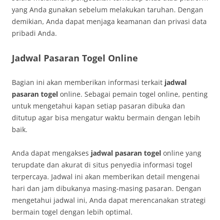
yang Anda gunakan sebelum melakukan taruhan. Dengan
demikian, Anda dapat menjaga keamanan dan privasi data
pribadi Anda.
Jadwal Pasaran Togel Online
Bagian ini akan memberikan informasi terkait
jadwal
pasaran togel
online. Sebagai pemain togel online, penting
untuk mengetahui kapan setiap pasaran dibuka dan
ditutup agar bisa mengatur waktu bermain dengan lebih
baik.
Anda dapat mengakses
jadwal pasaran togel
online yang
terupdate dan akurat di situs penyedia informasi togel
terpercaya. Jadwal ini akan memberikan detail mengenai
hari dan jam dibukanya masing-masing pasaran. Dengan
mengetahui jadwal ini, Anda dapat merencanakan strategi
bermain togel dengan lebih optimal.