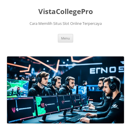
VistaCollegePro
Cara Memilih Situs Slot Online Terpercaya
Skip
Menu
to
content