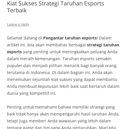
Kiat Sukses Strategi Taruhan Esports
Terbaik
Leave a reply
Selamat datang di
Pengantar taruhan esports
! Dalam
artikel ini, kita akan membahas berbagai
strategi taruhan
esports
yang penting untuk meningkatkan peluang Anda
dalam meraih kemenangan. Taruhan esports semakin
populer dan menjadi pilihan menarik bagi banyak orang,
terutama di Indonesia. Di dalam bagian ini, Anda akan
menemukan sejumlah kiat sukses yang dapat membantu
Anda membuat keputusan lebih baik saat bertaruh dalam
dunia yang kompetitif ini.
Penting untuk memahami bahwa memiliki strategi yang
baik tidak hanya akan mempengaruhi hasil taruhan Anda,
tetapi juga memberi Anda wawasan yang lebih dalam
tentang game dan tim yang Anda pertaruhkan. Mari kita