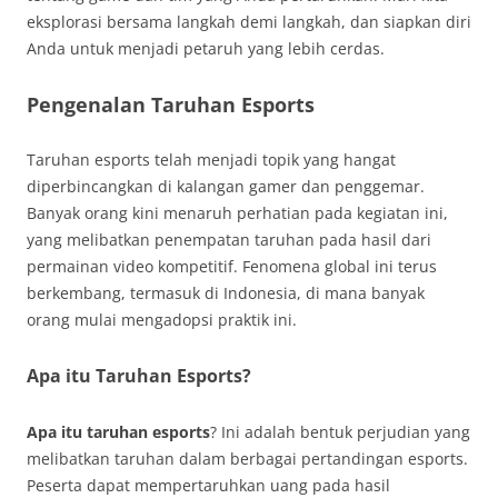
eksplorasi bersama langkah demi langkah, dan siapkan diri
Anda untuk menjadi petaruh yang lebih cerdas.
Pengenalan Taruhan Esports
Taruhan esports telah menjadi topik yang hangat
diperbincangkan di kalangan gamer dan penggemar.
Banyak orang kini menaruh perhatian pada kegiatan ini,
yang melibatkan penempatan taruhan pada hasil dari
permainan video kompetitif. Fenomena global ini terus
berkembang, termasuk di Indonesia, di mana banyak
orang mulai mengadopsi praktik ini.
Apa itu Taruhan Esports?
Apa itu taruhan esports
? Ini adalah bentuk perjudian yang
melibatkan taruhan dalam berbagai pertandingan esports.
Peserta dapat mempertaruhkan uang pada hasil