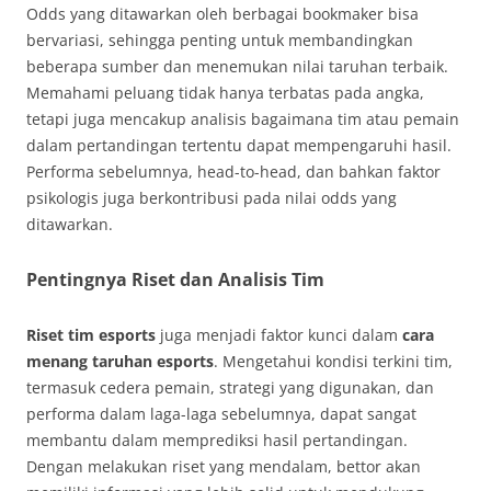
Odds yang ditawarkan oleh berbagai bookmaker bisa
bervariasi, sehingga penting untuk membandingkan
beberapa sumber dan menemukan nilai taruhan terbaik.
Memahami peluang tidak hanya terbatas pada angka,
tetapi juga mencakup analisis bagaimana tim atau pemain
dalam pertandingan tertentu dapat mempengaruhi hasil.
Performa sebelumnya, head-to-head, dan bahkan faktor
psikologis juga berkontribusi pada nilai odds yang
ditawarkan.
Pentingnya Riset dan Analisis Tim
Riset tim esports
juga menjadi faktor kunci dalam
cara
menang taruhan esports
. Mengetahui kondisi terkini tim,
termasuk cedera pemain, strategi yang digunakan, dan
performa dalam laga-laga sebelumnya, dapat sangat
membantu dalam memprediksi hasil pertandingan.
Dengan melakukan riset yang mendalam, bettor akan