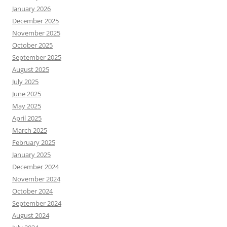
January 2026
December 2025
November 2025
October 2025
September 2025
August 2025
July 2025
June 2025
May 2025
April 2025
March 2025
February 2025
January 2025
December 2024
November 2024
October 2024
September 2024
August 2024