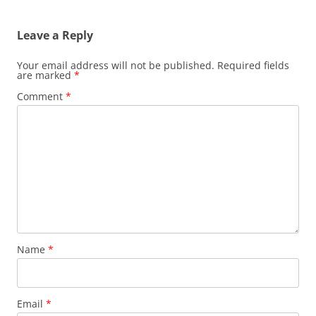
Leave a Reply
Your email address will not be published.
Required fields
are marked
*
Comment
*
Name
*
Email
*