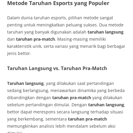
Metode Taruhan Esports yang Populer
Dalam dunia taruhan esports, pilihan metode sangat
penting untuk meningkatkan peluang sukses. Dua metode
taruhan yang banyak digunakan adalah
taruhan langsung
dan
taruhan pra-match
. Masing-masing memiliki
karakteristik unik, serta variasi yang menarik bagi berbagai
jenis bettor.
Taruhan Langsung vs. Taruhan Pra-Match
Taruhan langsung
, yang dilakukan saat pertandingan
sedang berlangsung, menawarkan dinamika yang berbeda
dibandingkan dengan
taruhan pra-match
yang dilakukan
sebelum pertandingan dimulai. Dengan
taruhan langsung
,
bettor dapat merespons secara langsung terhadap situasi
yang berkembang, sementara
taruhan pra-match
memungkinkan analisis lebih mendalam sebelum aksi