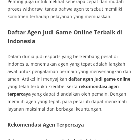
Penting juga untuk melihat seberapa cepat dan mudah
proses withdraw, tanda bahwa agen tersebut memiliki
komitmen terhadap pelayanan yang memuaskan.
Daftar Agen Judi Game Online Terbaik di
Indonesia
Dalam dunia judi esports yang berkembang pesat di
Indonesia, menemukan agen yang tepat adalah langkah
awal untuk pengalaman bermain yang menyenangkan dan
aman. Artikel ini menyajikan
daftar agen judi game online
yang telah terbukti kredibel serta
rekomendasi agen
terpercaya
yang dapat diandalkan oleh pemain. Dengan
memilih agen yang tepat, para petaruh dapat menikmati
layanan maksimal dan berbagai keuntungan.
Rekomendasi Agen Terpercaya