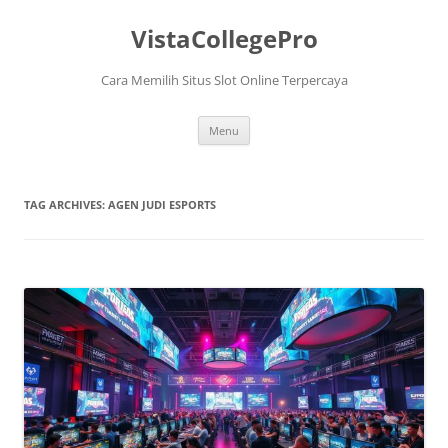
VistaCollegePro
Cara Memilih Situs Slot Online Terpercaya
Skip
Menu
to
content
TAG ARCHIVES:
AGEN JUDI ESPORTS