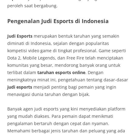
peroleh saat bergabung.
Pengenalan Judi Esports di Indonesia
Judi Esports
merupakan bentuk taruhan yang semakin
diminati di Indonesia, sejalan dengan popularitas
kompetisi video game di tingkat profesional. Game seperti
Dota 2, Mobile Legends, dan Free Fire telah menciptakan
komunitas yang besar, mendorong banyak orang untuk
terlibat dalam
taruhan esports online
. Dengan
meningkatnya minat ini, pengetahuan tentang dasar-dasar
judi esports
menjadi penting bagi pemain yang ingin
menavigasi dunia taruhan dengan bijak.
Banyak agen judi esports yang kini menyediakan platform
yang mudah diakses. Para pemain dapat menikmati
pengalaman bertaruh dengan cepat dan nyaman.
Memahami berbagai jenis taruhan dan peluang yang ada