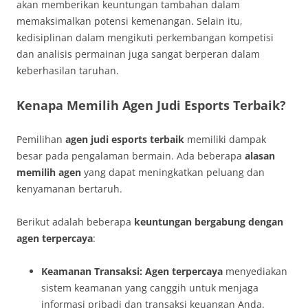
akan memberikan keuntungan tambahan dalam
memaksimalkan potensi kemenangan. Selain itu,
kedisiplinan dalam mengikuti perkembangan kompetisi
dan analisis permainan juga sangat berperan dalam
keberhasilan taruhan.
Kenapa Memilih Agen Judi Esports Terbaik?
Pemilihan
agen judi esports terbaik
memiliki dampak
besar pada pengalaman bermain. Ada beberapa
alasan
memilih agen
yang dapat meningkatkan peluang dan
kenyamanan bertaruh.
Berikut adalah beberapa
keuntungan bergabung dengan
agen terpercaya
:
Keamanan Transaksi:
Agen terpercaya
menyediakan
sistem keamanan yang canggih untuk menjaga
informasi pribadi dan transaksi keuangan Anda.