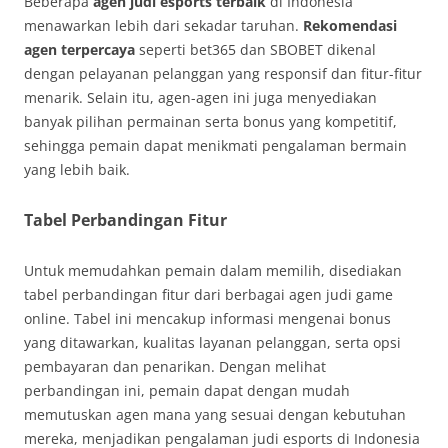
Beberapa
agen judi esports terbaik
di Indonesia
menawarkan lebih dari sekadar taruhan.
Rekomendasi
agen terpercaya
seperti bet365 dan SBOBET dikenal
dengan pelayanan pelanggan yang responsif dan fitur-fitur
menarik. Selain itu, agen-agen ini juga menyediakan
banyak pilihan permainan serta bonus yang kompetitif,
sehingga pemain dapat menikmati pengalaman bermain
yang lebih baik.
Tabel Perbandingan Fitur
Untuk memudahkan pemain dalam memilih, disediakan
tabel perbandingan fitur dari berbagai agen judi game
online. Tabel ini mencakup informasi mengenai bonus
yang ditawarkan, kualitas layanan pelanggan, serta opsi
pembayaran dan penarikan. Dengan melihat
perbandingan ini, pemain dapat dengan mudah
memutuskan agen mana yang sesuai dengan kebutuhan
mereka, menjadikan pengalaman judi esports di Indonesia