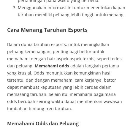
pertandingan pada waktu yang berbeda.
Menggunakan informasi ini untuk menentukan kapan
taruhan memiliki peluang lebih tinggi untuk menang.
Cara Menang Taruhan Esports
Dalam dunia taruhan esports, untuk meningkatkan
peluang kemenangan, penting bagi bettor untuk
memahami dengan baik aspek-aspek teknis, seperti odds
dan peluang.
Memahami odds
adalah langkah pertama
yang krusial. Odds menunjukkan kemungkinan hasil
tertentu, dan dengan memahami cara kerjanya, bettor
dapat membuat keputusan yang lebih cerdas dalam
memasang taruhan. Selain itu, memahami bagaimana
odds berubah seiring waktu dapat memberikan wawasan
tambahan tentang tren taruhan.
Memahami Odds dan Peluang