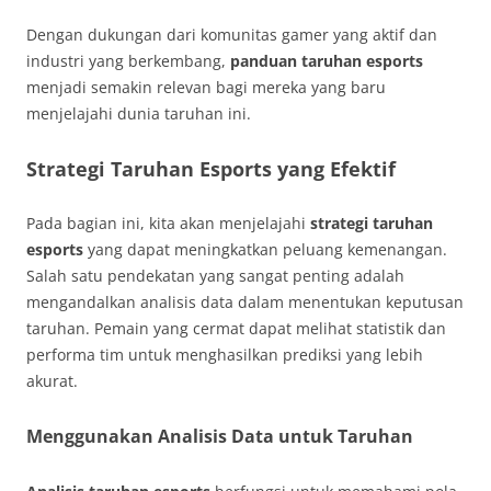
Dengan dukungan dari komunitas gamer yang aktif dan
industri yang berkembang,
panduan taruhan esports
menjadi semakin relevan bagi mereka yang baru
menjelajahi dunia taruhan ini.
Strategi Taruhan Esports yang Efektif
Pada bagian ini, kita akan menjelajahi
strategi taruhan
esports
yang dapat meningkatkan peluang kemenangan.
Salah satu pendekatan yang sangat penting adalah
mengandalkan analisis data dalam menentukan keputusan
taruhan. Pemain yang cermat dapat melihat statistik dan
performa tim untuk menghasilkan prediksi yang lebih
akurat.
Menggunakan Analisis Data untuk Taruhan