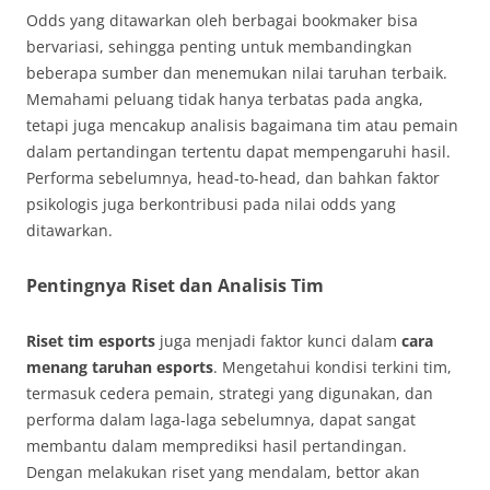
Odds yang ditawarkan oleh berbagai bookmaker bisa
bervariasi, sehingga penting untuk membandingkan
beberapa sumber dan menemukan nilai taruhan terbaik.
Memahami peluang tidak hanya terbatas pada angka,
tetapi juga mencakup analisis bagaimana tim atau pemain
dalam pertandingan tertentu dapat mempengaruhi hasil.
Performa sebelumnya, head-to-head, dan bahkan faktor
psikologis juga berkontribusi pada nilai odds yang
ditawarkan.
Pentingnya Riset dan Analisis Tim
Riset tim esports
juga menjadi faktor kunci dalam
cara
menang taruhan esports
. Mengetahui kondisi terkini tim,
termasuk cedera pemain, strategi yang digunakan, dan
performa dalam laga-laga sebelumnya, dapat sangat
membantu dalam memprediksi hasil pertandingan.
Dengan melakukan riset yang mendalam, bettor akan