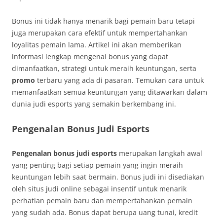
Bonus ini tidak hanya menarik bagi pemain baru tetapi
juga merupakan cara efektif untuk mempertahankan
loyalitas pemain lama. Artikel ini akan memberikan
informasi lengkap mengenai bonus yang dapat
dimanfaatkan, strategi untuk meraih keuntungan, serta
promo
terbaru yang ada di pasaran. Temukan cara untuk
memanfaatkan semua keuntungan yang ditawarkan dalam
dunia judi esports yang semakin berkembang ini.
Pengenalan Bonus Judi Esports
Pengenalan bonus judi esports
merupakan langkah awal
yang penting bagi setiap pemain yang ingin meraih
keuntungan lebih saat bermain. Bonus judi ini disediakan
oleh situs judi online sebagai insentif untuk menarik
perhatian pemain baru dan mempertahankan pemain
yang sudah ada. Bonus dapat berupa uang tunai, kredit