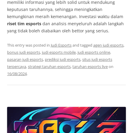
memiliki informasi yang lebih solid untuk mendukung
keputusan taruhannya, sehingga meningkatkan
kemungkinan meraih kemenangan. Investasi waktu dalam
riset tim esports
dan analisis menyeluruh adalah langkah
yang tidak boleh diabaikan oleh bettor yang serius.
This entry was posted in
Judi Esports
and tagged
agen judi esports
,
bonus judi esports
,
judi esports mobile
,
judi esports online
,
pasaran judi esports
,
prediksi judi esports
,
situs judi esports
terpercaya
,
strategi taruhan esports
,
taruhan esports live
on
16/08/2024
.