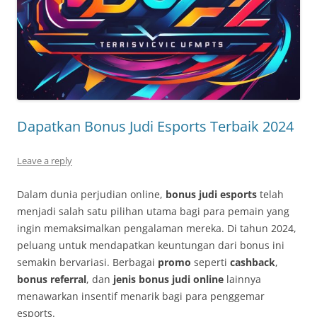
Dapatkan Bonus Judi Esports Terbaik 2024
Leave a reply
Dalam dunia perjudian online,
bonus judi esports
telah
menjadi salah satu pilihan utama bagi para pemain yang
ingin memaksimalkan pengalaman mereka. Di tahun 2024,
peluang untuk mendapatkan keuntungan dari bonus ini
semakin bervariasi. Berbagai
promo
seperti
cashback
,
bonus referral
, dan
jenis bonus judi online
lainnya
menawarkan insentif menarik bagi para penggemar
esports.