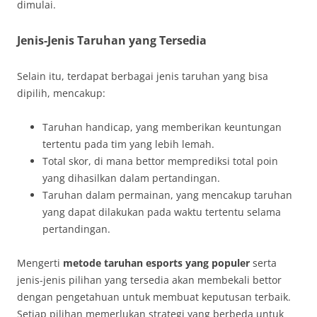
dimulai.
Jenis-Jenis Taruhan yang Tersedia
Selain itu, terdapat berbagai jenis taruhan yang bisa
dipilih, mencakup:
Taruhan handicap, yang memberikan keuntungan
tertentu pada tim yang lebih lemah.
Total skor, di mana bettor memprediksi total poin
yang dihasilkan dalam pertandingan.
Taruhan dalam permainan, yang mencakup taruhan
yang dapat dilakukan pada waktu tertentu selama
pertandingan.
Mengerti
metode taruhan esports yang populer
serta
jenis-jenis pilihan yang tersedia akan membekali bettor
dengan pengetahuan untuk membuat keputusan terbaik.
Setiap pilihan memerlukan strategi yang berbeda untuk