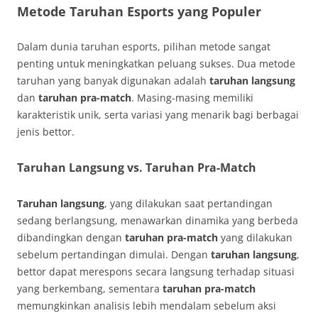
Metode Taruhan Esports yang Populer
Dalam dunia taruhan esports, pilihan metode sangat
penting untuk meningkatkan peluang sukses. Dua metode
taruhan yang banyak digunakan adalah
taruhan langsung
dan
taruhan pra-match
. Masing-masing memiliki
karakteristik unik, serta variasi yang menarik bagi berbagai
jenis bettor.
Taruhan Langsung vs. Taruhan Pra-Match
Taruhan langsung
, yang dilakukan saat pertandingan
sedang berlangsung, menawarkan dinamika yang berbeda
dibandingkan dengan
taruhan pra-match
yang dilakukan
sebelum pertandingan dimulai. Dengan
taruhan langsung
,
bettor dapat merespons secara langsung terhadap situasi
yang berkembang, sementara
taruhan pra-match
memungkinkan analisis lebih mendalam sebelum aksi