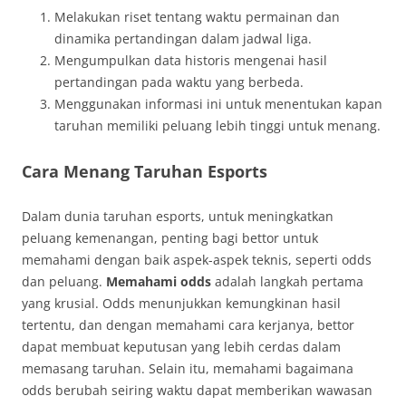
Melakukan riset tentang waktu permainan dan
dinamika pertandingan dalam jadwal liga.
Mengumpulkan data historis mengenai hasil
pertandingan pada waktu yang berbeda.
Menggunakan informasi ini untuk menentukan kapan
taruhan memiliki peluang lebih tinggi untuk menang.
Cara Menang Taruhan Esports
Dalam dunia taruhan esports, untuk meningkatkan
peluang kemenangan, penting bagi bettor untuk
memahami dengan baik aspek-aspek teknis, seperti odds
dan peluang.
Memahami odds
adalah langkah pertama
yang krusial. Odds menunjukkan kemungkinan hasil
tertentu, dan dengan memahami cara kerjanya, bettor
dapat membuat keputusan yang lebih cerdas dalam
memasang taruhan. Selain itu, memahami bagaimana
odds berubah seiring waktu dapat memberikan wawasan