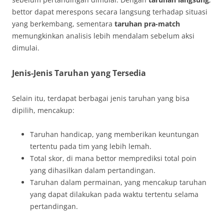
bettor dapat merespons secara langsung terhadap situasi
yang berkembang, sementara
taruhan pra-match
memungkinkan analisis lebih mendalam sebelum aksi
dimulai.
Jenis-Jenis Taruhan yang Tersedia
Selain itu, terdapat berbagai jenis taruhan yang bisa
dipilih, mencakup:
Taruhan handicap, yang memberikan keuntungan
tertentu pada tim yang lebih lemah.
Total skor, di mana bettor memprediksi total poin
yang dihasilkan dalam pertandingan.
Taruhan dalam permainan, yang mencakup taruhan
yang dapat dilakukan pada waktu tertentu selama
pertandingan.