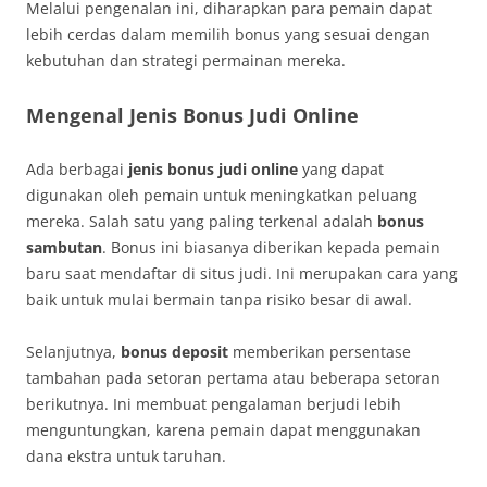
Melalui pengenalan ini, diharapkan para pemain dapat
lebih cerdas dalam memilih bonus yang sesuai dengan
kebutuhan dan strategi permainan mereka.
Mengenal Jenis Bonus Judi Online
Ada berbagai
jenis bonus judi online
yang dapat
digunakan oleh pemain untuk meningkatkan peluang
mereka. Salah satu yang paling terkenal adalah
bonus
sambutan
. Bonus ini biasanya diberikan kepada pemain
baru saat mendaftar di situs judi. Ini merupakan cara yang
baik untuk mulai bermain tanpa risiko besar di awal.
Selanjutnya,
bonus deposit
memberikan persentase
tambahan pada setoran pertama atau beberapa setoran
berikutnya. Ini membuat pengalaman berjudi lebih
menguntungkan, karena pemain dapat menggunakan
dana ekstra untuk taruhan.