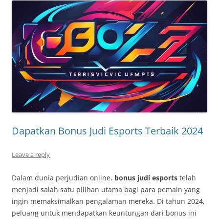
Dapatkan Bonus Judi Esports Terbaik 2024
Leave a reply
Dalam dunia perjudian online,
bonus judi esports
telah
menjadi salah satu pilihan utama bagi para pemain yang
ingin memaksimalkan pengalaman mereka. Di tahun 2024,
peluang untuk mendapatkan keuntungan dari bonus ini