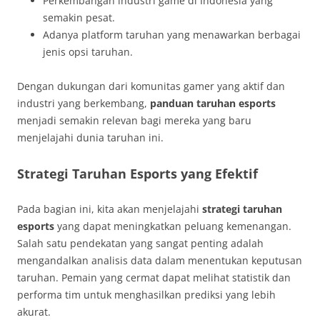
Perkembangan industri game di Indonesia yang
semakin pesat.
Adanya platform taruhan yang menawarkan berbagai
jenis opsi taruhan.
Dengan dukungan dari komunitas gamer yang aktif dan
industri yang berkembang,
panduan taruhan esports
menjadi semakin relevan bagi mereka yang baru
menjelajahi dunia taruhan ini.
Strategi Taruhan Esports yang Efektif
Pada bagian ini, kita akan menjelajahi
strategi taruhan
esports
yang dapat meningkatkan peluang kemenangan.
Salah satu pendekatan yang sangat penting adalah
mengandalkan analisis data dalam menentukan keputusan
taruhan. Pemain yang cermat dapat melihat statistik dan
performa tim untuk menghasilkan prediksi yang lebih
akurat.