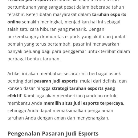
pertumbuhan yang sangat pesat dalam beberapa tahun
terakhir. Keterlibatan masyarakat dalam
taruhan esports
online
semakin meningkat, menjadikan hal ini sebagai
salah satu cara hiburan yang menarik. Dengan
berkembangnya komunitas esports yang aktif dan jumlah
pemain yang terus bertambah, pasar ini menawarkan
banyak peluang bagi para penggemar untuk terlibat dalam
berbagai bentuk taruhan.
Artikel ini akan membahas secara rinci berbagai aspek
penting dari
pasaran judi esports
, mulai dari definisi dan
konsep dasar hingga
strategi taruhan esports yang
efektif
. Kami juga akan memberikan panduan untuk
membantu Anda
memilih situs judi esports terpercaya
,
sehingga Anda dapat memaksimalkan pengalaman
taruhan Anda dengan aman dan menyenangkan.
Pengenalan Pasaran Judi Esports