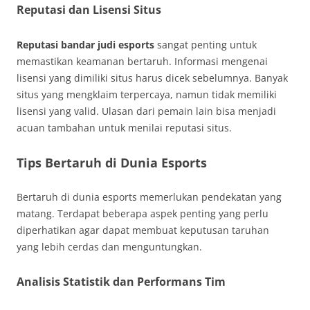
Reputasi dan Lisensi Situs
Reputasi bandar judi esports
sangat penting untuk
memastikan keamanan bertaruh. Informasi mengenai
lisensi yang dimiliki situs harus dicek sebelumnya. Banyak
situs yang mengklaim terpercaya, namun tidak memiliki
lisensi yang valid. Ulasan dari pemain lain bisa menjadi
acuan tambahan untuk menilai reputasi situs.
Tips Bertaruh di Dunia Esports
Bertaruh di dunia esports memerlukan pendekatan yang
matang. Terdapat beberapa aspek penting yang perlu
diperhatikan agar dapat membuat keputusan taruhan
yang lebih cerdas dan menguntungkan.
Analisis Statistik dan Performans Tim