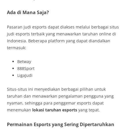
Ada di Mana Saja?
Pasaran judi esports dapat diakses melalui berbagai situs
judi esports terbaik yang menawarkan taruhan online di
Indonesia. Beberapa platform yang dapat diandalkan
termasuk:
Betway
888Sport
LigaJudi
Situs-situs ini menyediakan berbagai pilihan untuk
taruhan dan menawarkan pengalaman pengguna yang
nyaman, sehingga para penggemar esports dapat
menemukan
lokasi taruhan esports
yang tepat.
Permainan Esports yang Sering Dipertaruhkan