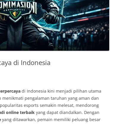
caya di Indonesia
 terpercaya
di Indonesia kini menjadi pilihan utama
in menikmati pengalaman taruhan yang aman dan
 popularitas esports semakin melesat, mendorong
udi online terbaik
yang dapat diandalkan. Dengan
e
yang ditawarkan, pemain memiliki peluang besar