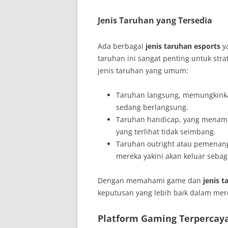
Jenis Taruhan yang Tersedia
Ada berbagai
jenis taruhan esports
ya
taruhan ini sangat penting untuk str
jenis taruhan yang umum:
Taruhan langsung, memungkinka
sedang berlangsung.
Taruhan handicap, yang menam
yang terlihat tidak seimbang.
Taruhan outright atau pemenan
mereka yakini akan keluar sebag
Dengan memahami game dan
jenis t
keputusan yang lebih baik dalam me
Platform Gaming Terpercay