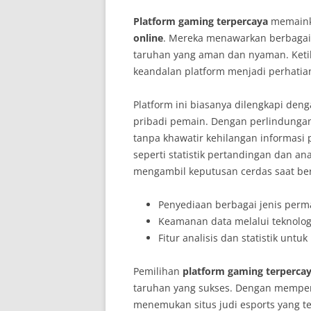
Platform gaming terpercaya
memainka
online
. Mereka menawarkan berbagai 
taruhan yang aman dan nyaman. Ket
keandalan platform menjadi perhatia
Platform ini biasanya dilengkapi den
pribadi pemain. Dengan perlindungan
tanpa khawatir kehilangan informasi p
seperti statistik pertandingan dan 
mengambil keputusan cerdas saat be
Penyediaan berbagai jenis perm
Keamanan data melalui teknologi
Fitur analisis dan statistik un
Pemilihan
platform gaming terperca
taruhan yang sukses. Dengan memper
menemukan situs judi esports yang 