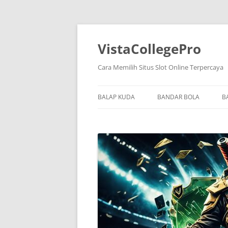
VistaCollegePro
Cara Memilih Situs Slot Online Terpercaya
BALAP KUDA
BANDAR BOLA
B