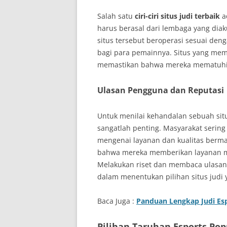
Salah satu
ciri-ciri situs judi terbaik
a
harus berasal dari lembaga yang diak
situs tersebut beroperasi sesuai den
bagi para pemainnya. Situs yang memi
memastikan bahwa mereka mematuhi st
Ulasan Pengguna dan Reputasi
Untuk menilai kehandalan sebuah sit
sangatlah penting. Masyarakat sering 
mengenai layanan dan kualitas berma
bahwa mereka memberikan layanan m
Melakukan riset dan membaca ulasa
dalam menentukan pilihan situs judi 
Baca Juga :
Panduan Lengkap Judi Esp
Pilihan Taruhan Esports Pop