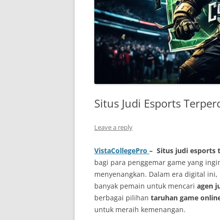
Situs Judi Esports Terper
Leave a reply
VistaCollegePro
– Situs judi esports
bagi para penggemar game yang ing
menyenangkan. Dalam era digital ini,
banyak pemain untuk mencari
agen j
berbagai pilihan
taruhan game onlin
untuk meraih kemenangan.