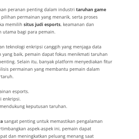
n peranan penting dalam industri
taruhan game
pilihan permainan yang menarik, serta proses
ika memilih
situs judi esports
, keamanan dan
n utama bagi para pemain.
gan teknologi enkripsi canggih yang menjaga data
 yang baik, pemain dapat fokus menikmati taruhan
enting. Selain itu, banyak platform menyediakan fitur
analisis permainan yang membantu pemain dalam
rtaruh.
ainan esports.
 enkripsi.
tuk mendukung keputusan taruhan.
ya
sangat penting untuk memastikan pengalaman
timbangkan aspek-aspek ini, pemain dapat
tepat dan meningkatkan peluang menang saat