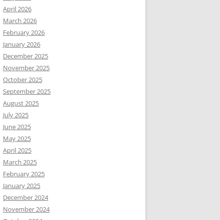
April 2026
March 2026
February 2026
January 2026
December 2025
November 2025
October 2025
September 2025
August 2025
July 2025
June 2025
May 2025
April 2025
March 2025
February 2025
January 2025
December 2024
November 2024