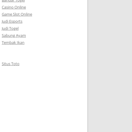
Bandar Togel
Casino Online
Game Slot Online
Judi Esports
Judi Togel
Sabung Ayam
Tembak Ikan
Situs Toto