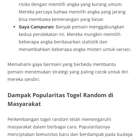
risiko dengan memilih angka yang kurang umum.
Mereka percaya bahwa memilih angka yang jarang
bisa membawa kemenangan yang besar.
Gaya Campuran:
Banyak pemain menggabungkan
kedua pendekatan ini. Mereka mungkin memilih
beberapa angka berdasarkan statistik dan
menambahkan beberapa angka misteri untuk variasi.
Memahami gaya bermain yang berbeda membantu
pemain menemukan strategi yang paling cocok untuk diri
mereka sendiri.
Dampak Popularitas Togel Random di
Masyarakat
Perkembangan togel random telah memengaruhi
masyarakat dalam berbagai cara. Popularitasnya
menciptakan komunitas baru dan berdampak pada budaya