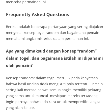
mencoba permainan ini.
Frequently Asked Questions
Berikut adalah beberapa pertanyaan yang sering diajukan
mengenai konsep togel random dan bagaimana pemain
memahami angka misterius dalam permainan ini.
Apa yang dimaksud dengan konsep “random”
dalam togel, dan bagaimana istilah ini dipahami
oleh pemain?
Konsep “random” dalam togel merujuk pada kenyataan
bahwa hasil undian tidak mengikuti pola tertentu. Pemain
sering kali merasa bahwa semua angka memiliki peluang
yang sama untuk muncul, meskipun mereka terkadang
ingin percaya bahwa ada cara untuk memprediksi angka
yang akan keluar.