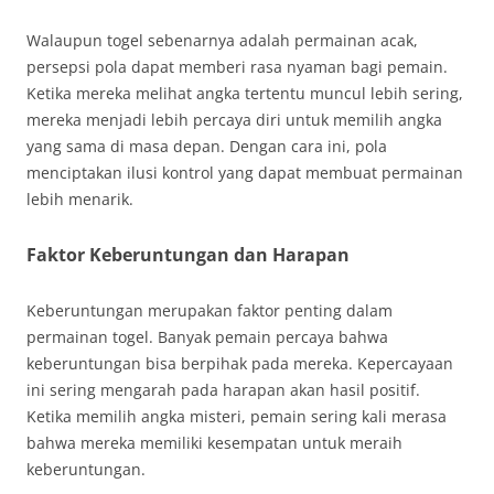
Walaupun togel sebenarnya adalah permainan acak,
persepsi pola dapat memberi rasa nyaman bagi pemain.
Ketika mereka melihat angka tertentu muncul lebih sering,
mereka menjadi lebih percaya diri untuk memilih angka
yang sama di masa depan. Dengan cara ini, pola
menciptakan ilusi kontrol yang dapat membuat permainan
lebih menarik.
Faktor Keberuntungan dan Harapan
Keberuntungan merupakan faktor penting dalam
permainan togel. Banyak pemain percaya bahwa
keberuntungan bisa berpihak pada mereka. Kepercayaan
ini sering mengarah pada harapan akan hasil positif.
Ketika memilih angka misteri, pemain sering kali merasa
bahwa mereka memiliki kesempatan untuk meraih
keberuntungan.