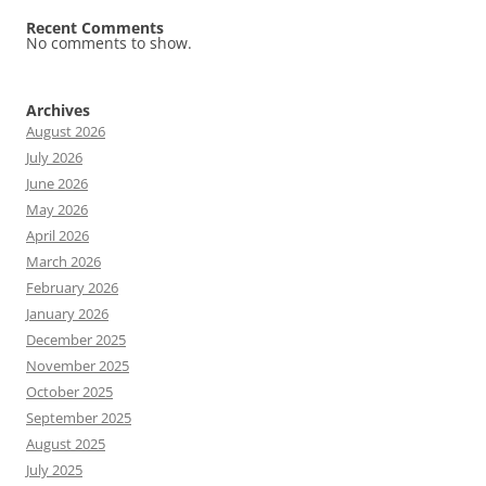
Recent Comments
No comments to show.
Archives
August 2026
July 2026
June 2026
May 2026
April 2026
March 2026
February 2026
January 2026
December 2025
November 2025
October 2025
September 2025
August 2025
July 2025