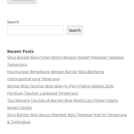
Search
Search
Recent Posts
Situs Bandar Bola Parlay Resmi dengan Hadiah Perkalian Terbesar
Terpercaya
Keuntungan Bergabung dengan Bandar Bola Berlisensi
Internasional yang Tepercaya
Bandar Bola Taruhan Bola Jalan (In-Play) Paling Update 2026:
Panduan Taruhan Langsung Terpercaya
Tips Menang Taruhan di Bandar Bola Resmi Liga Primer Inggris
Secara Cerdas
Situs Bandar Bola Bonus Member Baru Terbesar Hari Ini Terpercaya
& Terlengkap