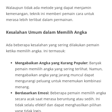
Walaupun tidak ada metode yang dapat menjamin
kemenangan, teknik ini memberi pemain cara untuk
merasa lebih terlibat dalam permainan.
Kesalahan Umum dalam Memilih Angka
Ada beberapa kesalahan yang sering dilakukan pemain
ketika memilih angka. Ini termasuk:
Mengabaikan Angka yang Kurang Populer:
Banyak
pemain memilih angka yang sering terlihat. Namun,
mengabaikan angka yang jarang muncul dapat
mengurangi peluang untuk menemukan kombinasi
menang.
Berdasarkan Emosi:
Beberapa pemain memilih angka
secara acak saat merasa beruntung atau sedih. Ini
tidak selalu efektif dan dapat menghasilkan pilihan
yang tidak logis.