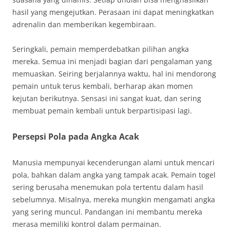
hasil yang mengejutkan. Perasaan ini dapat meningkatkan
adrenalin dan memberikan kegembiraan.
Seringkali, pemain memperdebatkan pilihan angka
mereka. Semua ini menjadi bagian dari pengalaman yang
memuaskan. Seiring berjalannya waktu, hal ini mendorong
pemain untuk terus kembali, berharap akan momen
kejutan berikutnya. Sensasi ini sangat kuat, dan sering
membuat pemain kembali untuk berpartisipasi lagi.
Persepsi Pola pada Angka Acak
Manusia mempunyai kecenderungan alami untuk mencari
pola, bahkan dalam angka yang tampak acak. Pemain togel
sering berusaha menemukan pola tertentu dalam hasil
sebelumnya. Misalnya, mereka mungkin mengamati angka
yang sering muncul. Pandangan ini membantu mereka
merasa memiliki kontrol dalam permainan.