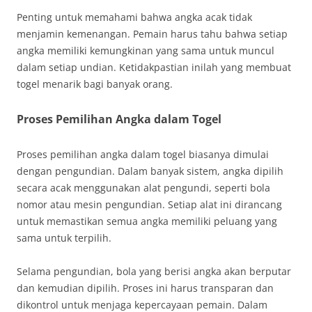
Penting untuk memahami bahwa angka acak tidak
menjamin kemenangan. Pemain harus tahu bahwa setiap
angka memiliki kemungkinan yang sama untuk muncul
dalam setiap undian. Ketidakpastian inilah yang membuat
togel menarik bagi banyak orang.
Proses Pemilihan Angka dalam Togel
Proses pemilihan angka dalam togel biasanya dimulai
dengan pengundian. Dalam banyak sistem, angka dipilih
secara acak menggunakan alat pengundi, seperti bola
nomor atau mesin pengundian. Setiap alat ini dirancang
untuk memastikan semua angka memiliki peluang yang
sama untuk terpilih.
Selama pengundian, bola yang berisi angka akan berputar
dan kemudian dipilih. Proses ini harus transparan dan
dikontrol untuk menjaga kepercayaan pemain. Dalam