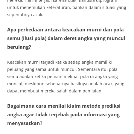
mereka. Hal ini terjadi karena otak manusia diprogram
untuk menemukan keteraturan, bahkan dalam situasi yang
sepenuhnya acak.
Apa perbedaan antara keacakan murni dan pola
semu (ilusi pola) dalam deret angka yang muncul
berulang?
Keacakan murni terjadi ketika setiap angka memiliki
peluang yang sama untuk muncul. Sementara itu, pola
semu adalah ketika pemain melihat pola di angka yang
muncul, meskipun sebenarnya hasilnya adalah acak, yang
dapat membuat mereka salah dalam penilaian.
Bagaimana cara menilai klaim metode prediksi
angka agar tidak terjebak pada informasi yang
menyesatkan?