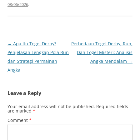
08/06/2026
.
Post
←
Apa Itu Togel Derby?
Perbedaan Togel Derby, Run,
navigation
Penjelasan Lengkap Pola Run
Dan Togel Misteri: Analisis
dan Strategi Permainan
Angka Mendalam
→
Angka
Leave a Reply
Your email address will not be published.
Required fields
are marked
*
Comment
*