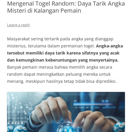
Mengenal Togel Random: Daya Tarik Angka
Misteri di Kalangan Pemain
Leave a reply
Masyarakat sering tertarik pada angka yang dianggap
misterius, terutama dalam permainan togel.
Angka-angka
tersebut memiliki daya tarik karena sifatnya yang acak
dan kemungkinan keberuntungan yang menyertainya.
Banyak pemain merasa bahwa memilih angka secara
random dapat meningkatkan peluang mereka untuk
menang, meskipun hasilnya tetap tidak bisa diprediksi.