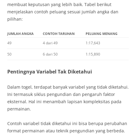
membuat keputusan yang lebih baik. Tabel berikut
menjelaskan contoh peluang sesuai jumlah angka dan
pilihan:
JUMLAH ANGKA
CONTOH TARUHAN
PELUANG MENANG
49
4 dari 49
1:17,643
50
6 dari 50
1:15,890
Pentingnya Variabel Tak Diketahui
Dalam togel, terdapat banyak variabel yang tidak diketahui.
Ini termasuk siklus pengundian dan pengaruh faktor
eksternal. Hal ini menambah lapisan kompleksitas pada
permainan.
Contoh variabel tidak diketahui ini bisa berupa perubahan
format permainan atau teknik pengundian yang berbeda.