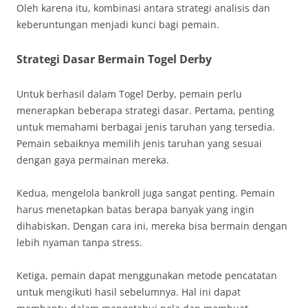
Oleh karena itu, kombinasi antara strategi analisis dan
keberuntungan menjadi kunci bagi pemain.
Strategi Dasar Bermain Togel Derby
Untuk berhasil dalam Togel Derby, pemain perlu
menerapkan beberapa strategi dasar. Pertama, penting
untuk memahami berbagai jenis taruhan yang tersedia.
Pemain sebaiknya memilih jenis taruhan yang sesuai
dengan gaya permainan mereka.
Kedua, mengelola bankroll juga sangat penting. Pemain
harus menetapkan batas berapa banyak yang ingin
dihabiskan. Dengan cara ini, mereka bisa bermain dengan
lebih nyaman tanpa stress.
Ketiga, pemain dapat menggunakan metode pencatatan
untuk mengikuti hasil sebelumnya. Hal ini dapat