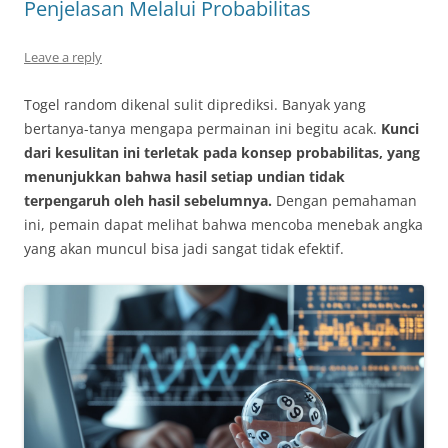
Penjelasan Melalui Probabilitas
Leave a reply
Togel random dikenal sulit diprediksi. Banyak yang
bertanya-tanya mengapa permainan ini begitu acak.
Kunci
dari kesulitan ini terletak pada konsep probabilitas, yang
menunjukkan bahwa hasil setiap undian tidak
terpengaruh oleh hasil sebelumnya.
Dengan pemahaman
ini, pemain dapat melihat bahwa mencoba menebak angka
yang akan muncul bisa jadi sangat tidak efektif.