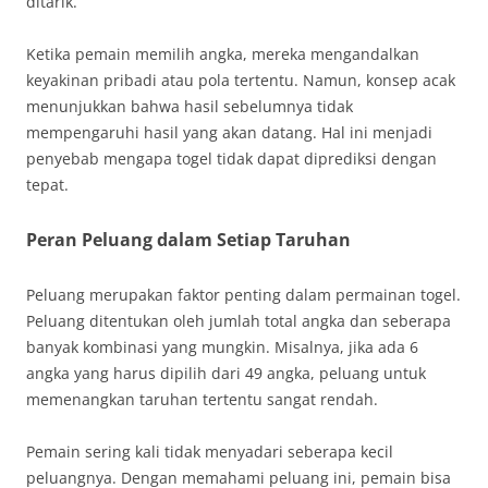
ditarik.
Ketika pemain memilih angka, mereka mengandalkan
keyakinan pribadi atau pola tertentu. Namun, konsep acak
menunjukkan bahwa hasil sebelumnya tidak
mempengaruhi hasil yang akan datang. Hal ini menjadi
penyebab mengapa togel tidak dapat diprediksi dengan
tepat.
Peran Peluang dalam Setiap Taruhan
Peluang merupakan faktor penting dalam permainan togel.
Peluang ditentukan oleh jumlah total angka dan seberapa
banyak kombinasi yang mungkin. Misalnya, jika ada 6
angka yang harus dipilih dari 49 angka, peluang untuk
memenangkan taruhan tertentu sangat rendah.
Pemain sering kali tidak menyadari seberapa kecil
peluangnya. Dengan memahami peluang ini, pemain bisa