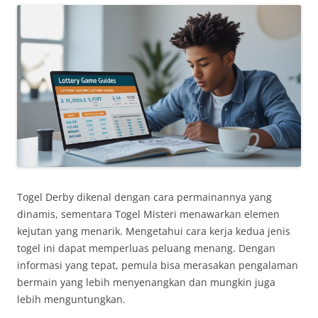
Togel Derby dikenal dengan cara permainannya yang
dinamis, sementara Togel Misteri menawarkan elemen
kejutan yang menarik. Mengetahui cara kerja kedua jenis
togel ini dapat memperluas peluang menang. Dengan
informasi yang tepat, pemula bisa merasakan pengalaman
bermain yang lebih menyenangkan dan mungkin juga
lebih menguntungkan.