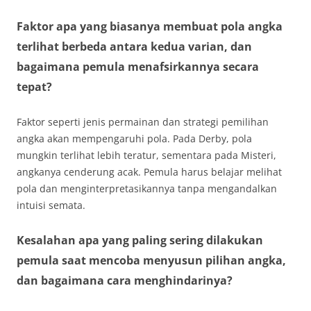
Faktor apa yang biasanya membuat pola angka
terlihat berbeda antara kedua varian, dan
bagaimana pemula menafsirkannya secara
tepat?
Faktor seperti jenis permainan dan strategi pemilihan
angka akan mempengaruhi pola. Pada Derby, pola
mungkin terlihat lebih teratur, sementara pada Misteri,
angkanya cenderung acak. Pemula harus belajar melihat
pola dan menginterpretasikannya tanpa mengandalkan
intuisi semata.
Kesalahan apa yang paling sering dilakukan
pemula saat mencoba menyusun pilihan angka,
dan bagaimana cara menghindarinya?