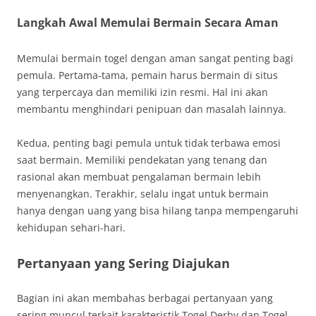
Langkah Awal Memulai Bermain Secara Aman
Memulai bermain togel dengan aman sangat penting bagi
pemula. Pertama-tama, pemain harus bermain di situs
yang terpercaya dan memiliki izin resmi. Hal ini akan
membantu menghindari penipuan dan masalah lainnya.
Kedua, penting bagi pemula untuk tidak terbawa emosi
saat bermain. Memiliki pendekatan yang tenang dan
rasional akan membuat pengalaman bermain lebih
menyenangkan. Terakhir, selalu ingat untuk bermain
hanya dengan uang yang bisa hilang tanpa mempengaruhi
kehidupan sehari-hari.
Pertanyaan yang Sering Diajukan
Bagian ini akan membahas berbagai pertanyaan yang
sering muncul terkait karakteristik Togel Derby dan Togel