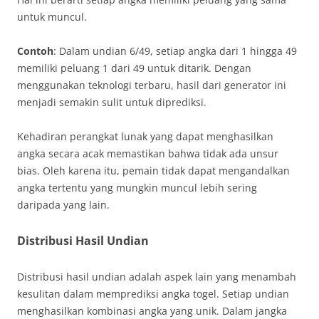
untuk muncul.
Contoh
: Dalam undian 6/49, setiap angka dari 1 hingga 49
memiliki peluang 1 dari 49 untuk ditarik. Dengan
menggunakan teknologi terbaru, hasil dari generator ini
menjadi semakin sulit untuk diprediksi.
Kehadiran perangkat lunak yang dapat menghasilkan
angka secara acak memastikan bahwa tidak ada unsur
bias. Oleh karena itu, pemain tidak dapat mengandalkan
angka tertentu yang mungkin muncul lebih sering
daripada yang lain.
Distribusi Hasil Undian
Distribusi hasil undian adalah aspek lain yang menambah
kesulitan dalam memprediksi angka togel. Setiap undian
menghasilkan kombinasi angka yang unik. Dalam jangka