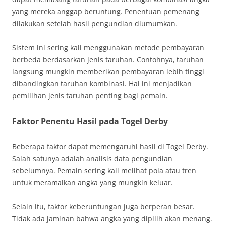
yang mereka anggap beruntung. Penentuan pemenang
dilakukan setelah hasil pengundian diumumkan.
Sistem ini sering kali menggunakan metode pembayaran
berbeda berdasarkan jenis taruhan. Contohnya, taruhan
langsung mungkin memberikan pembayaran lebih tinggi
dibandingkan taruhan kombinasi. Hal ini menjadikan
pemilihan jenis taruhan penting bagi pemain.
Faktor Penentu Hasil pada Togel Derby
Beberapa faktor dapat memengaruhi hasil di Togel Derby.
Salah satunya adalah analisis data pengundian
sebelumnya. Pemain sering kali melihat pola atau tren
untuk meramalkan angka yang mungkin keluar.
Selain itu, faktor keberuntungan juga berperan besar.
Tidak ada jaminan bahwa angka yang dipilih akan menang.