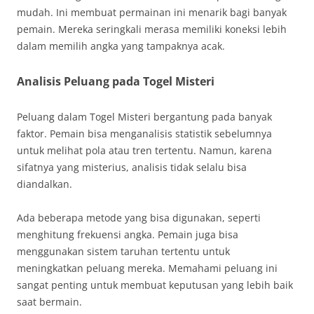
mudah. Ini membuat permainan ini menarik bagi banyak
pemain. Mereka seringkali merasa memiliki koneksi lebih
dalam memilih angka yang tampaknya acak.
Analisis Peluang pada Togel Misteri
Peluang dalam Togel Misteri bergantung pada banyak
faktor. Pemain bisa menganalisis statistik sebelumnya
untuk melihat pola atau tren tertentu. Namun, karena
sifatnya yang misterius, analisis tidak selalu bisa
diandalkan.
Ada beberapa metode yang bisa digunakan, seperti
menghitung frekuensi angka. Pemain juga bisa
menggunakan sistem taruhan tertentu untuk
meningkatkan peluang mereka. Memahami peluang ini
sangat penting untuk membuat keputusan yang lebih baik
saat bermain.