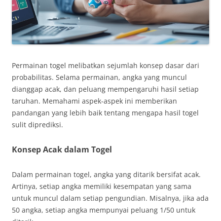
Permainan togel melibatkan sejumlah konsep dasar dari
probabilitas. Selama permainan, angka yang muncul
dianggap acak, dan peluang mempengaruhi hasil setiap
taruhan. Memahami aspek-aspek ini memberikan
pandangan yang lebih baik tentang mengapa hasil togel
sulit diprediksi.
Konsep Acak dalam Togel
Dalam permainan togel, angka yang ditarik bersifat acak.
Artinya, setiap angka memiliki kesempatan yang sama
untuk muncul dalam setiap pengundian. Misalnya, jika ada
50 angka, setiap angka mempunyai peluang 1/50 untuk