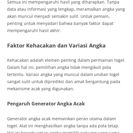
Semua ini mempengaruhi hasil yang diharapkan. Tanpa
data atau informasi yang lengkap, meramalkan angka yang
akan muncul menjadi semakin sulit. Untuk pemain,
penting untuk menyadari bahwa banyak faktor dapat
mempengaruhi hasil akhir.
Faktor Kehacakan dan Variasi Angka
Kehacakan adalah elemen penting dalam permainan togel.
Dalam hal ini, pemilihan angka tidak mengikuti pola
tertentu. Variasi angka yang muncul dalam undian togel
sangat sulit untuk diprediksi dan amat bergantung pada
mekanisme acak yang digunakan.
Pengaruh Generator Angka Acak
Generator angka acak memainkan peran utama dalam
togel. Alat ini menghasilkan angka tanpa ada pola tetap.
Hal ini berarti setiap angka memiliki peluang yang sama