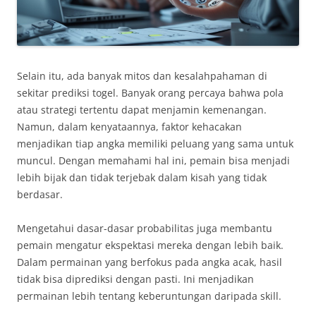
Selain itu, ada banyak mitos dan kesalahpahaman di
sekitar prediksi togel. Banyak orang percaya bahwa pola
atau strategi tertentu dapat menjamin kemenangan.
Namun, dalam kenyataannya, faktor kehacakan
menjadikan tiap angka memiliki peluang yang sama untuk
muncul. Dengan memahami hal ini, pemain bisa menjadi
lebih bijak dan tidak terjebak dalam kisah yang tidak
berdasar.
Mengetahui dasar-dasar probabilitas juga membantu
pemain mengatur ekspektasi mereka dengan lebih baik.
Dalam permainan yang berfokus pada angka acak, hasil
tidak bisa diprediksi dengan pasti. Ini menjadikan
permainan lebih tentang keberuntungan daripada skill.