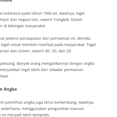
onesia
e Indonesia pada tahun 1960-an. Awalnya, togel
por dari negara lain, seperti Tiongkok. Dalam
r di kalangan masyarakat.
at potensi pendapatan dari permainan ini. Mereka
ogel untuk memberi manfaat pada masyarakat. Togel
iasi dan sistem, seperti 4D, 3D, dan 2D.
n peluang. Banyak orang mengaitkannya dengan angka
 menjadikan togel lebih dari sekadar permainan
daya.
an Angka
stem pemilihan angka juga terus berkembang. Awalnya,
at sederhana, menggunakan pengundian manual.
 ini menjadi lebih kompleks.