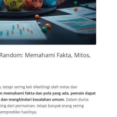
a Random: Memahami Fakta, Mitos,
etapi sering kali dikelilingi oleh mitos dan
n memahami fakta dan pola yang ada, pemain dapat
k dan menghindari kesalahan umum.
Dalam dunia
ting dari permainan, tetapi banyak orang sering
mprediksi hasilnya.