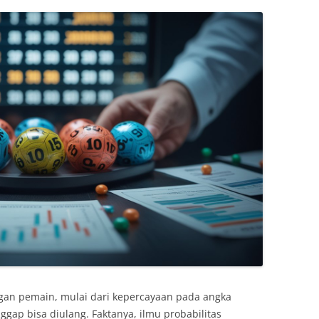
gan pemain, mulai dari kepercayaan pada angka
gap bisa diulang. Faktanya, ilmu probabilitas