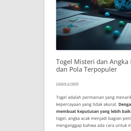
Togel Misteri dan Angk
dan Pola Terpopuler
Leave a reply
Togel adalah permainan yang menarik, t
kepercayaan yang tidak akurat.
Denga
membuat keputusan yang lebih bai
togel, angka acak menjadi bagian pen
menganggap bahwa ada cara untuk me