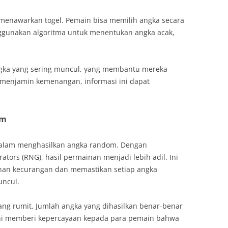
ne menawarkan togel. Pemain bisa memilih angka secara
ggunakan algoritma untuk menentukan angka acak,
 angka yang sering muncul, yang membantu mereka
menjamin kemenangan, informasi ini dapat
om
dalam menghasilkan angka random. Dengan
s (RNG), hasil permainan menjadi lebih adil. Ini
n kecurangan dan memastikan setiap angka
uncul.
ang rumit. Jumlah angka yang dihasilkan benar-benar
l ini memberi kepercayaan kepada para pemain bahwa