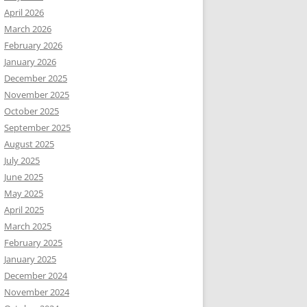
April 2026
March 2026
February 2026
January 2026
December 2025
November 2025
October 2025
September 2025
August 2025
July 2025
June 2025
May 2025
April 2025
March 2025
February 2025
January 2025
December 2024
November 2024