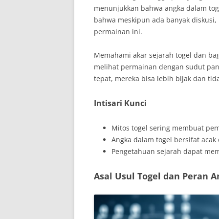
menunjukkan bahwa angka dalam toge
bahwa meskipun ada banyak diskusi,
permainan ini.
Memahami akar sejarah togel dan b
melihat permainan dengan sudut pan
tepat, mereka bisa lebih bijak dan ti
Intisari Kunci
Mitos togel sering membuat pem
Angka dalam togel bersifat acak 
Pengetahuan sejarah dapat mem
Asal Usul Togel dan Peran 