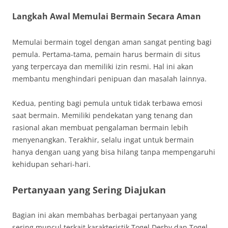
Langkah Awal Memulai Bermain Secara Aman
Memulai bermain togel dengan aman sangat penting bagi
pemula. Pertama-tama, pemain harus bermain di situs
yang terpercaya dan memiliki izin resmi. Hal ini akan
membantu menghindari penipuan dan masalah lainnya.
Kedua, penting bagi pemula untuk tidak terbawa emosi
saat bermain. Memiliki pendekatan yang tenang dan
rasional akan membuat pengalaman bermain lebih
menyenangkan. Terakhir, selalu ingat untuk bermain
hanya dengan uang yang bisa hilang tanpa mempengaruhi
kehidupan sehari-hari.
Pertanyaan yang Sering Diajukan
Bagian ini akan membahas berbagai pertanyaan yang
sering muncul terkait karakteristik Togel Derby dan Togel