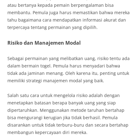
atau bertanya kepada pemain berpengalaman bisa
membantu. Pemula juga harus memastikan bahwa mereka
tahu bagaimana cara mendapatkan informasi akurat dan
terpercaya tentang permainan yang dipilih.
Risiko dan Manajemen Modal
Sebagai permainan yang melibatkan uang, risiko tentu ada
dalam bermain togel. Pemula harus menyadari bahwa
tidak ada jaminan menang. Oleh karena itu, penting untuk
memiliki strategi manajemen modal yang baik.
Salah satu cara untuk mengelola risiko adalah dengan
menetapkan batasan berapa banyak uang yang siap
dipertaruhkan. Menggunakan metode taruhan bertahap
bisa mengurangi kerugian jika tidak berhasil. Pemula
disarankan untuk tidak terburu-buru dan secara bertahap
membangun kepercayaan diri mereka.