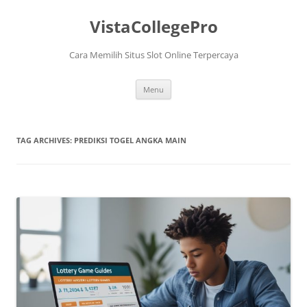
VistaCollegePro
Cara Memilih Situs Slot Online Terpercaya
Skip
Menu
to
content
TAG ARCHIVES:
PREDIKSI TOGEL ANGKA MAIN