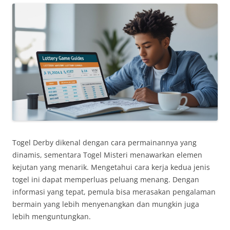
Togel Derby dikenal dengan cara permainannya yang
dinamis, sementara Togel Misteri menawarkan elemen
kejutan yang menarik. Mengetahui cara kerja kedua jenis
togel ini dapat memperluas peluang menang. Dengan
informasi yang tepat, pemula bisa merasakan pengalaman
bermain yang lebih menyenangkan dan mungkin juga
lebih menguntungkan.