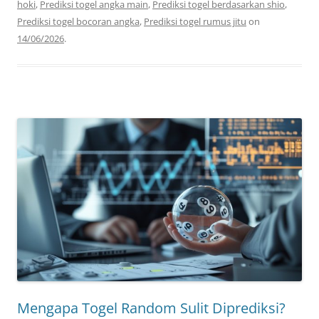
hoki
,
Prediksi togel angka main
,
Prediksi togel berdasarkan shio
,
Prediksi togel bocoran angka
,
Prediksi togel rumus jitu
on
14/06/2026
.
Mengapa Togel Random Sulit Diprediksi?