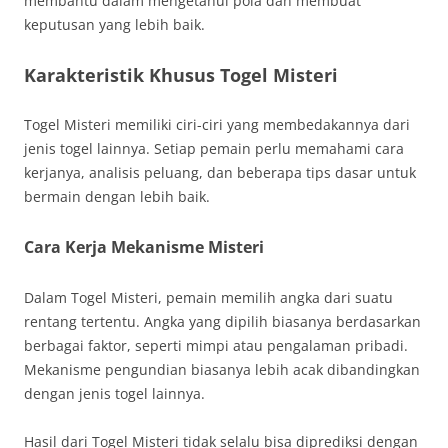
membantu dalam mengetahui pola dan membuat
keputusan yang lebih baik.
Karakteristik Khusus Togel Misteri
Togel Misteri memiliki ciri-ciri yang membedakannya dari
jenis togel lainnya. Setiap pemain perlu memahami cara
kerjanya, analisis peluang, dan beberapa tips dasar untuk
bermain dengan lebih baik.
Cara Kerja Mekanisme Misteri
Dalam Togel Misteri, pemain memilih angka dari suatu
rentang tertentu. Angka yang dipilih biasanya berdasarkan
berbagai faktor, seperti mimpi atau pengalaman pribadi.
Mekanisme pengundian biasanya lebih acak dibandingkan
dengan jenis togel lainnya.
Hasil dari Togel Misteri tidak selalu bisa diprediksi dengan