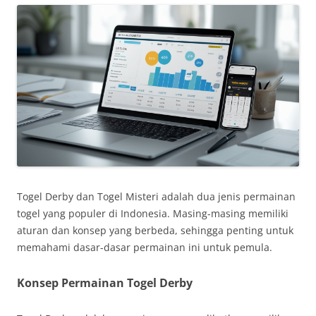
Togel Derby dan Togel Misteri adalah dua jenis permainan
togel yang populer di Indonesia. Masing-masing memiliki
aturan dan konsep yang berbeda, sehingga penting untuk
memahami dasar-dasar permainan ini untuk pemula.
Konsep Permainan Togel Derby