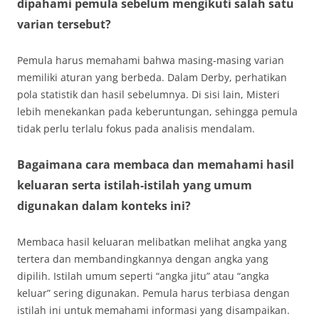
dipahami pemula sebelum mengikuti salah satu
varian tersebut?
Pemula harus memahami bahwa masing-masing varian
memiliki aturan yang berbeda. Dalam Derby, perhatikan
pola statistik dan hasil sebelumnya. Di sisi lain, Misteri
lebih menekankan pada keberuntungan, sehingga pemula
tidak perlu terlalu fokus pada analisis mendalam.
Bagaimana cara membaca dan memahami hasil
keluaran serta istilah-istilah yang umum
digunakan dalam konteks ini?
Membaca hasil keluaran melibatkan melihat angka yang
tertera dan membandingkannya dengan angka yang
dipilih. Istilah umum seperti “angka jitu” atau “angka
keluar” sering digunakan. Pemula harus terbiasa dengan
istilah ini untuk memahami informasi yang disampaikan.