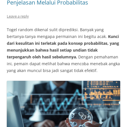
Penjelasan Melalui Probabilitas
Leave a reply
Togel random dikenal sulit diprediksi. Banyak yang
bertanya-tanya mengapa permainan ini begitu acak.
Kunci
dari kesulitan ini terletak pada konsep probabilitas, yang
menunjukkan bahwa hasil setiap undian tidak
terpengaruh oleh hasil sebelumnya.
Dengan pemahaman
ini, pemain dapat melihat bahwa mencoba menebak angka
yang akan muncul bisa jadi sangat tidak efektif.