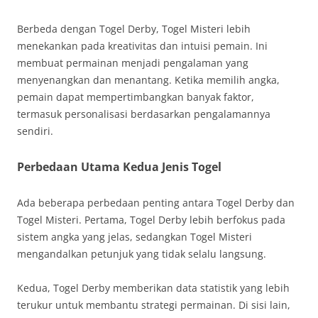
Berbeda dengan Togel Derby, Togel Misteri lebih
menekankan pada kreativitas dan intuisi pemain. Ini
membuat permainan menjadi pengalaman yang
menyenangkan dan menantang. Ketika memilih angka,
pemain dapat mempertimbangkan banyak faktor,
termasuk personalisasi berdasarkan pengalamannya
sendiri.
Perbedaan Utama Kedua Jenis Togel
Ada beberapa perbedaan penting antara Togel Derby dan
Togel Misteri. Pertama, Togel Derby lebih berfokus pada
sistem angka yang jelas, sedangkan Togel Misteri
mengandalkan petunjuk yang tidak selalu langsung.
Kedua, Togel Derby memberikan data statistik yang lebih
terukur untuk membantu strategi permainan. Di sisi lain,