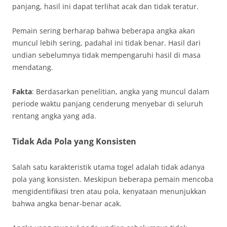
panjang, hasil ini dapat terlihat acak dan tidak teratur.
Pemain sering berharap bahwa beberapa angka akan
muncul lebih sering, padahal ini tidak benar. Hasil dari
undian sebelumnya tidak mempengaruhi hasil di masa
mendatang.
Fakta
: Berdasarkan penelitian, angka yang muncul dalam
periode waktu panjang cenderung menyebar di seluruh
rentang angka yang ada.
Tidak Ada Pola yang Konsisten
Salah satu karakteristik utama togel adalah tidak adanya
pola yang konsisten. Meskipun beberapa pemain mencoba
mengidentifikasi tren atau pola, kenyataan menunjukkan
bahwa angka benar-benar acak.