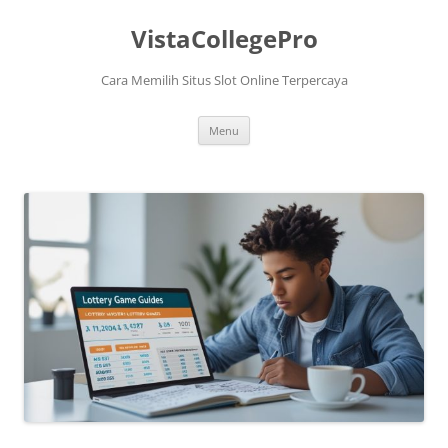
VistaCollegePro
Cara Memilih Situs Slot Online Terpercaya
Skip
Menu
to
content