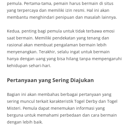
pemula. Pertama-tama, pemain harus bermain di situs
yang terpercaya dan memiliki izin resmi. Hal ini akan
membantu menghindari penipuan dan masalah lainnya.
Kedua, penting bagi pemula untuk tidak terbawa emosi
saat bermain. Memiliki pendekatan yang tenang dan
rasional akan membuat pengalaman bermain lebih
menyenangkan. Terakhir, selalu ingat untuk bermain
hanya dengan uang yang bisa hilang tanpa mempengaruhi
kehidupan sehari-hari.
Pertanyaan yang Sering Diajukan
Bagian ini akan membahas berbagai pertanyaan yang
sering muncul terkait karakteristik Togel Derby dan Togel
Misteri. Pemula dapat menemukan informasi yang
berguna untuk memahami perbedaan dan cara bermain
dengan lebih baik.