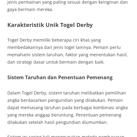
jenis permainan yang paling sesuai dengan keinginan dan
gaya bermain mereka.
Karakteristik Unik Togel Derby
Togel Derby memiliki beberapa ciri khas yang
membedakannya dari jenis togel lainnya. Pemain perlu
memahami sistem taruhan, faktor yang menentukan hasil,
dan strategi dasar untuk bermain dengan baik.
Sistem Taruhan dan Penentuan Pemenang
Dalam Togel Derby, sistem taruhan melibatkan pemilihan
angka berdasarkan pengundian yang dilakukan. Pemain
dapat memasang taruhan pada berbagai kombinasi angka
yang mereka anggap beruntung. Penentuan pemenang
dilakukan setelah hasil pengundian diumumkan.
Sistem ini sering kali menggunakan metode pembayaran