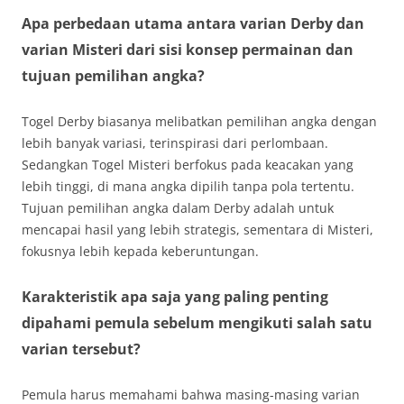
Apa perbedaan utama antara varian Derby dan
varian Misteri dari sisi konsep permainan dan
tujuan pemilihan angka?
Togel Derby biasanya melibatkan pemilihan angka dengan
lebih banyak variasi, terinspirasi dari perlombaan.
Sedangkan Togel Misteri berfokus pada keacakan yang
lebih tinggi, di mana angka dipilih tanpa pola tertentu.
Tujuan pemilihan angka dalam Derby adalah untuk
mencapai hasil yang lebih strategis, sementara di Misteri,
fokusnya lebih kepada keberuntungan.
Karakteristik apa saja yang paling penting
dipahami pemula sebelum mengikuti salah satu
varian tersebut?
Pemula harus memahami bahwa masing-masing varian