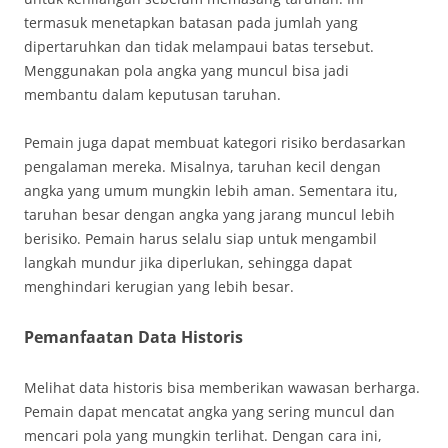
termasuk menetapkan batasan pada jumlah yang
dipertaruhkan dan tidak melampaui batas tersebut.
Menggunakan pola angka yang muncul bisa jadi
membantu dalam keputusan taruhan.
Pemain juga dapat membuat kategori risiko berdasarkan
pengalaman mereka. Misalnya, taruhan kecil dengan
angka yang umum mungkin lebih aman. Sementara itu,
taruhan besar dengan angka yang jarang muncul lebih
berisiko. Pemain harus selalu siap untuk mengambil
langkah mundur jika diperlukan, sehingga dapat
menghindari kerugian yang lebih besar.
Pemanfaatan Data Historis
Melihat data historis bisa memberikan wawasan berharga.
Pemain dapat mencatat angka yang sering muncul dan
mencari pola yang mungkin terlihat. Dengan cara ini,