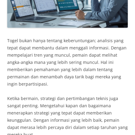
Togel bukan hanya tentang keberuntungan; analisis yang
tepat dapat membantu dalam menggali informasi. Dengan
mempelajari tren yang muncul, pemain dapat melihat
angka-angka mana yang lebih sering muncul. Hal ini
memberikan pemahaman yang lebih dalam tentang
permainan dan menambah daya tarik bagi mereka yang
ingin berpartisipasi.
Ketika bermain, strategi dan pertimbangan teknis juga
sangat penting. Mengetahui kapan dan bagaimana
menerapkan strategi yang tepat dapat memberikan
keunggulan. Dengan informasi yang lebih baik, pemain
dapat merasa lebih percaya diri dalam setiap taruhan yang
mereka buat.