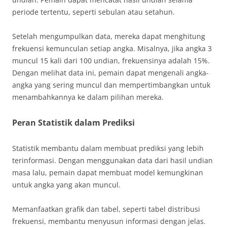
periode tertentu, seperti sebulan atau setahun.
Setelah mengumpulkan data, mereka dapat menghitung
frekuensi kemunculan setiap angka. Misalnya, jika angka 3
muncul 15 kali dari 100 undian, frekuensinya adalah 15%.
Dengan melihat data ini, pemain dapat mengenali angka-
angka yang sering muncul dan mempertimbangkan untuk
menambahkannya ke dalam pilihan mereka.
Peran Statistik dalam Prediksi
Statistik membantu dalam membuat prediksi yang lebih
terinformasi. Dengan menggunakan data dari hasil undian
masa lalu, pemain dapat membuat model kemungkinan
untuk angka yang akan muncul.
Memanfaatkan grafik dan tabel, seperti tabel distribusi
frekuensi, membantu menyusun informasi dengan jelas.