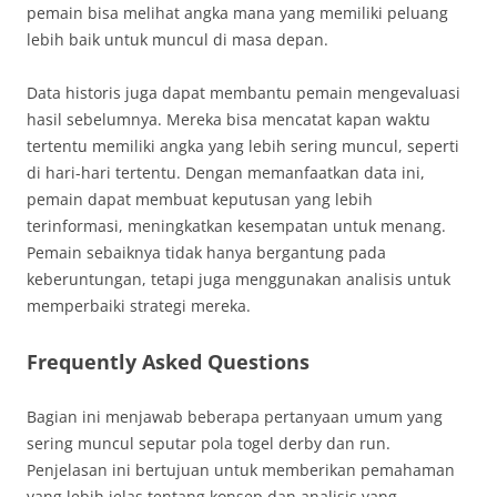
pemain bisa melihat angka mana yang memiliki peluang
lebih baik untuk muncul di masa depan.
Data historis juga dapat membantu pemain mengevaluasi
hasil sebelumnya. Mereka bisa mencatat kapan waktu
tertentu memiliki angka yang lebih sering muncul, seperti
di hari-hari tertentu. Dengan memanfaatkan data ini,
pemain dapat membuat keputusan yang lebih
terinformasi, meningkatkan kesempatan untuk menang.
Pemain sebaiknya tidak hanya bergantung pada
keberuntungan, tetapi juga menggunakan analisis untuk
memperbaiki strategi mereka.
Frequently Asked Questions
Bagian ini menjawab beberapa pertanyaan umum yang
sering muncul seputar pola togel derby dan run.
Penjelasan ini bertujuan untuk memberikan pemahaman
yang lebih jelas tentang konsep dan analisis yang