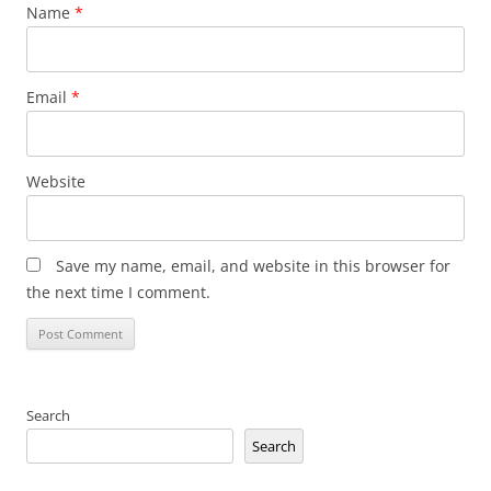
Name
*
Email
*
Website
Save my name, email, and website in this browser for
the next time I comment.
Search
Search