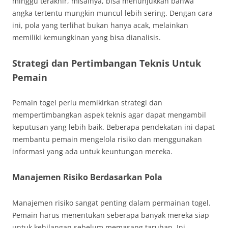
minggu terakhir, misalnya, bisa menunjukkan bahwa
angka tertentu mungkin muncul lebih sering. Dengan cara
ini, pola yang terlihat bukan hanya acak, melainkan
memiliki kemungkinan yang bisa dianalisis.
Strategi dan Pertimbangan Teknis Untuk
Pemain
Pemain togel perlu memikirkan strategi dan
mempertimbangkan aspek teknis agar dapat mengambil
keputusan yang lebih baik. Beberapa pendekatan ini dapat
membantu pemain mengelola risiko dan menggunakan
informasi yang ada untuk keuntungan mereka.
Manajemen Risiko Berdasarkan Pola
Manajemen risiko sangat penting dalam permainan togel.
Pemain harus menentukan seberapa banyak mereka siap
untuk kehilangan sebelum memasang taruhan. Ini