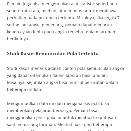
Pemain juga bisa menggunakan alat statistik sederhana
seperti rata-rata, median, atau modus untuk membawa
perhatian pada pola-pola tertentu. Misalnya, jika angka 7
sering jadi angka pemenang, pemain dapat menaruh
kepercayaan lebih pada angka tersebut dalam taruhan
berikutnya.
Studi Kasus Kemunculan Pola Tertentu
Studi kasus menarik adalah contoh pola kemunculan angka
yang dapat ditemukan dalam laporan hasil undian.
Misalnya, sejumlah angka bisa muncul berurutan dalam
beberapa undian.
Mengumpulkan data ini dan menganalisis pola bisa
memberikan pelajaran berharga. Pemain bisa
menggunakan jenis pola ini untuk membuat keputusan
saat memasang taruhan. Melihat hasil dari beberapa