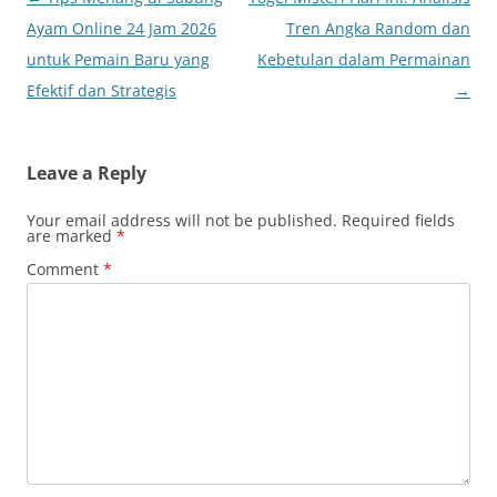
navigation
Ayam Online 24 Jam 2026
Tren Angka Random dan
untuk Pemain Baru yang
Kebetulan dalam Permainan
Efektif dan Strategis
→
Leave a Reply
Your email address will not be published.
Required fields
are marked
*
Comment
*