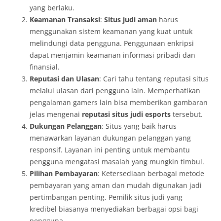
yang berlaku.
Keamanan Transaksi
:
Situs judi aman
harus
menggunakan sistem keamanan yang kuat untuk
melindungi data pengguna. Penggunaan enkripsi
dapat menjamin keamanan informasi pribadi dan
finansial.
Reputasi dan Ulasan
: Cari tahu tentang reputasi situs
melalui ulasan dari pengguna lain. Memperhatikan
pengalaman gamers lain bisa memberikan gambaran
jelas mengenai
reputasi situs judi esports
tersebut.
Dukungan Pelanggan
: Situs yang baik harus
menawarkan layanan dukungan pelanggan yang
responsif. Layanan ini penting untuk membantu
pengguna mengatasi masalah yang mungkin timbul.
Pilihan Pembayaran
: Ketersediaan berbagai metode
pembayaran yang aman dan mudah digunakan jadi
pertimbangan penting. Pemilik situs judi yang
kredibel biasanya menyediakan berbagai opsi bagi
pengguna.