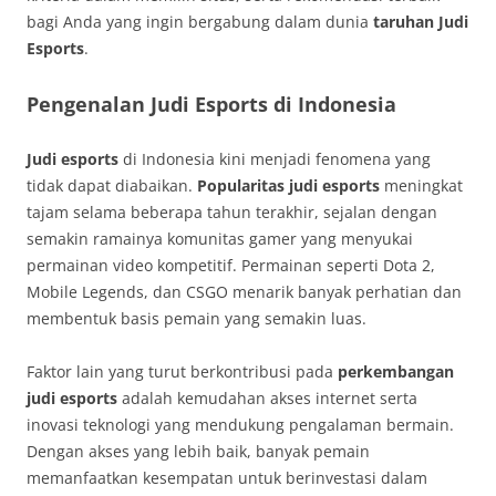
bagi Anda yang ingin bergabung dalam dunia
taruhan Judi
Esports
.
Pengenalan Judi Esports di Indonesia
Judi esports
di Indonesia kini menjadi fenomena yang
tidak dapat diabaikan.
Popularitas judi esports
meningkat
tajam selama beberapa tahun terakhir, sejalan dengan
semakin ramainya komunitas gamer yang menyukai
permainan video kompetitif. Permainan seperti Dota 2,
Mobile Legends, dan CSGO menarik banyak perhatian dan
membentuk basis pemain yang semakin luas.
Faktor lain yang turut berkontribusi pada
perkembangan
judi esports
adalah kemudahan akses internet serta
inovasi teknologi yang mendukung pengalaman bermain.
Dengan akses yang lebih baik, banyak pemain
memanfaatkan kesempatan untuk berinvestasi dalam