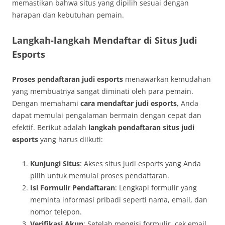
memastikan bahwa situs yang dipilih sesuai dengan
harapan dan kebutuhan pemain.
Langkah-langkah Mendaftar di Situs Judi
Esports
Proses pendaftaran judi esports
menawarkan kemudahan
yang membuatnya sangat diminati oleh para pemain.
Dengan memahami
cara mendaftar judi esports
, Anda
dapat memulai pengalaman bermain dengan cepat dan
efektif. Berikut adalah
langkah pendaftaran situs judi
esports
yang harus diikuti:
Kunjungi Situs
: Akses situs judi esports yang Anda
pilih untuk memulai proses pendaftaran.
Isi Formulir Pendaftaran
: Lengkapi formulir yang
meminta informasi pribadi seperti nama, email, dan
nomor telepon.
Verifikasi Akun
: Setelah mengisi formulir, cek email