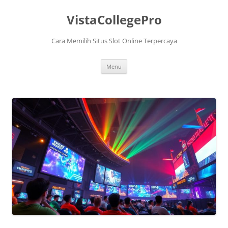
VistaCollegePro
Cara Memilih Situs Slot Online Terpercaya
Skip
Menu
to
content