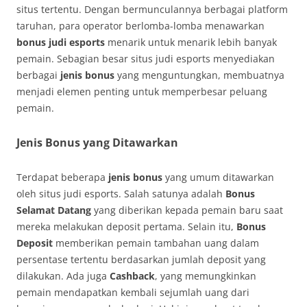
situs tertentu. Dengan bermunculannya berbagai platform
taruhan, para operator berlomba-lomba menawarkan
bonus judi esports
menarik untuk menarik lebih banyak
pemain. Sebagian besar situs judi esports menyediakan
berbagai
jenis bonus
yang menguntungkan, membuatnya
menjadi elemen penting untuk memperbesar peluang
pemain.
Jenis Bonus yang Ditawarkan
Terdapat beberapa
jenis bonus
yang umum ditawarkan
oleh situs judi esports. Salah satunya adalah
Bonus
Selamat Datang
yang diberikan kepada pemain baru saat
mereka melakukan deposit pertama. Selain itu,
Bonus
Deposit
memberikan pemain tambahan uang dalam
persentase tertentu berdasarkan jumlah deposit yang
dilakukan. Ada juga
Cashback
, yang memungkinkan
pemain mendapatkan kembali sejumlah uang dari