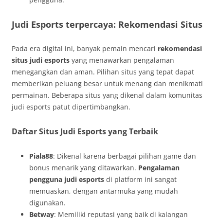
Judi Esports terpercaya: Rekomendasi Situs
Pada era digital ini, banyak pemain mencari
rekomendasi
situs judi esports
yang menawarkan pengalaman
menegangkan dan aman. Pilihan situs yang tepat dapat
memberikan peluang besar untuk menang dan menikmati
permainan. Beberapa situs yang dikenal dalam komunitas
judi esports patut dipertimbangkan.
Daftar Situs Judi Esports yang Terbaik
Piala88
: Dikenal karena berbagai pilihan game dan
bonus menarik yang ditawarkan.
Pengalaman
pengguna judi esports
di platform ini sangat
memuaskan, dengan antarmuka yang mudah
digunakan.
Betway
: Memiliki reputasi yang baik di kalangan