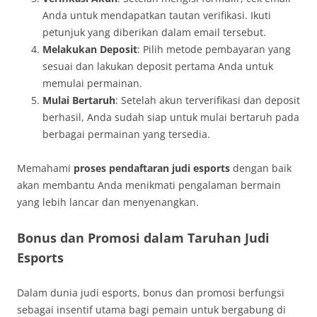
Anda untuk mendapatkan tautan verifikasi. Ikuti
petunjuk yang diberikan dalam email tersebut.
Melakukan Deposit
: Pilih metode pembayaran yang
sesuai dan lakukan deposit pertama Anda untuk
memulai permainan.
Mulai Bertaruh
: Setelah akun terverifikasi dan deposit
berhasil, Anda sudah siap untuk mulai bertaruh pada
berbagai permainan yang tersedia.
Memahami
proses pendaftaran judi esports
dengan baik
akan membantu Anda menikmati pengalaman bermain
yang lebih lancar dan menyenangkan.
Bonus dan Promosi dalam Taruhan Judi
Esports
Dalam dunia judi esports, bonus dan promosi berfungsi
sebagai insentif utama bagi pemain untuk bergabung di