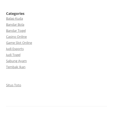
Categories
Balap Kuda
Bandar Bola
Bandar Togel
Casino Online
Game Slot Online
Judi Esports
Judi Togel
Sabung Ayam
Tembak Ikan
Situs Toto