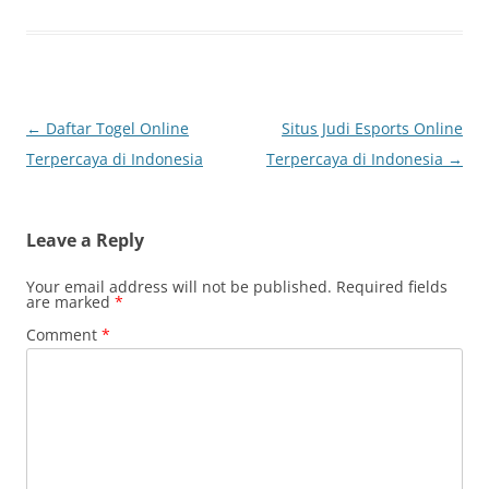
Post
←
Daftar Togel Online
Situs Judi Esports Online
navigation
Terpercaya di Indonesia
Terpercaya di Indonesia
→
Leave a Reply
Your email address will not be published.
Required fields
are marked
*
Comment
*