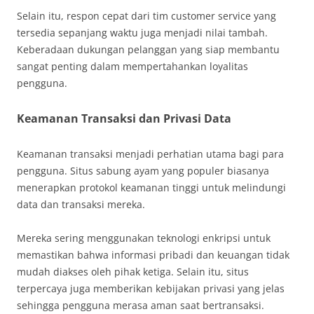
Selain itu, respon cepat dari tim customer service yang
tersedia sepanjang waktu juga menjadi nilai tambah.
Keberadaan dukungan pelanggan yang siap membantu
sangat penting dalam mempertahankan loyalitas
pengguna.
Keamanan Transaksi dan Privasi Data
Keamanan transaksi menjadi perhatian utama bagi para
pengguna. Situs sabung ayam yang populer biasanya
menerapkan protokol keamanan tinggi untuk melindungi
data dan transaksi mereka.
Mereka sering menggunakan teknologi enkripsi untuk
memastikan bahwa informasi pribadi dan keuangan tidak
mudah diakses oleh pihak ketiga. Selain itu, situs
terpercaya juga memberikan kebijakan privasi yang jelas
sehingga pengguna merasa aman saat bertransaksi.