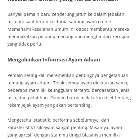
Banyak pemain baru cenderung jatuh ke dalam jebakan
tertentu saat terjun ke dunia sabung ayam online.
Memahami kesalahan umum ini dapat membantu mereka
meningkatkan peluang menang dan menghindari kerugian
yang tidak perlu.
Mengabaikan Informasi Ayam Aduan
Pemain sering kali meremehkan pentingnya pengetahuan
tentang ayam aduan. Tidak semua ayam diciptakan sama;
beberapa memiliki keunggulan tertentu berdasarkan jenis,
usia, dan pelatihan. Pemain harus melakukan riset tentang
rekam jejak ayam yang akan bertanding.
Mengetahui statistik, performa sebelumnya, dan
karakteristik fisik ayam sangat penting. Misalnya, ayam
yang agresif dengan stamina tinggi biasanya memiliki