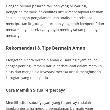
Dengan pilihan pasaran taruhan yang bervariasi,
pengguna memiliki fleksibilitas untuk menetapkan taruhan
sesuai dengan pengalaman dan analisis mereka. Ini
menciptakan lingkungan taruhan yang lebih kompetitif dan
menarik bagi mereka yang ingin meningkatkan peluang
menang.
Rekomendasi & Tips Bermain Aman
Mengetahui cara bermain aman di sabung ayam online
sangat penting. Pemain harus berhati-hati dalam memilih
situs dan mengelola investasi mereka untuk menghindari
kerugian yang tidak perlu.
Cara Memilih Situs Terpercaya
Memilih situs sabung ayam yang terpercaya adalah
langkah pertama menuju pengalaman bermain yang