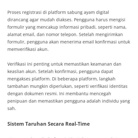
Proses registrasi di platform sabung ayam digital
dirancang agar mudah diakses. Pengguna harus mengisi
formulir yang mencakup informasi pribadi, seperti nama,
alamat email, dan nomor telepon. Setelah mengirimkan
formulir, pengguna akan menerima email konfirmasi untuk
memverifikasi akun.
Verifikasi ini penting untuk memastikan keamanan dan
keaslian akun. Setelah konfirmasi, pengguna dapat
mengakses platform. Di beberapa platform, langkah
tambahan mungkin diperlukan, seperti verifikasi identitas
dengan dokumen resmi. Ini membantu mencegah
penipuan dan memastikan pengguna adalah individu yang
sah.
Sistem Taruhan Secara Real-Time