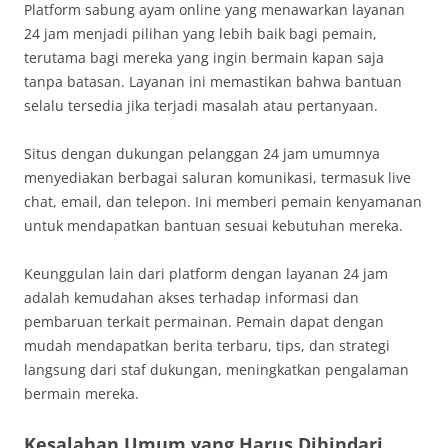
Platform sabung ayam online yang menawarkan layanan
24 jam menjadi pilihan yang lebih baik bagi pemain,
terutama bagi mereka yang ingin bermain kapan saja
tanpa batasan. Layanan ini memastikan bahwa bantuan
selalu tersedia jika terjadi masalah atau pertanyaan.
Situs dengan dukungan pelanggan 24 jam umumnya
menyediakan berbagai saluran komunikasi, termasuk live
chat, email, dan telepon. Ini memberi pemain kenyamanan
untuk mendapatkan bantuan sesuai kebutuhan mereka.
Keunggulan lain dari platform dengan layanan 24 jam
adalah kemudahan akses terhadap informasi dan
pembaruan terkait permainan. Pemain dapat dengan
mudah mendapatkan berita terbaru, tips, dan strategi
langsung dari staf dukungan, meningkatkan pengalaman
bermain mereka.
Kesalahan Umum yang Harus Dihindari