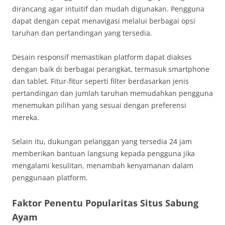
dirancang agar intuitif dan mudah digunakan. Pengguna
dapat dengan cepat menavigasi melalui berbagai opsi
taruhan dan pertandingan yang tersedia.
Desain responsif memastikan platform dapat diakses
dengan baik di berbagai perangkat, termasuk smartphone
dan tablet. Fitur-fitur seperti filter berdasarkan jenis
pertandingan dan jumlah taruhan memudahkan pengguna
menemukan pilihan yang sesuai dengan preferensi
mereka.
Selain itu, dukungan pelanggan yang tersedia 24 jam
memberikan bantuan langsung kepada pengguna jika
mengalami kesulitan, menambah kenyamanan dalam
penggunaan platform.
Faktor Penentu Popularitas Situs Sabung
Ayam