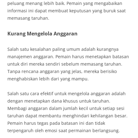
peluang menang lebih baik. Pemain yang mengabaikan
informasi ini dapat membuat keputusan yang buruk saat
memasang taruhan.
Kurang Mengelola Anggaran
Salah satu kesalahan paling umum adalah kurangnya
manajemen anggaran. Pemain harus menetapkan batasan
untuk diri mereka sendiri sebelum memasang taruhan.
Tanpa rencana anggaran yang jelas, mereka berisiko
menghabiskan lebih dari yang mampu.
Salah satu cara efektif untuk mengelola anggaran adalah
dengan menetapkan dana khusus untuk taruhan.
Membagi anggaran dalam jumlah kecil untuk setiap sesi
taruhan dapat membantu menghindari kehilangan besar.
Pemain harus tegas pada batasan ini dan tidak
terpengaruh oleh emosi saat permainan berlangsung.