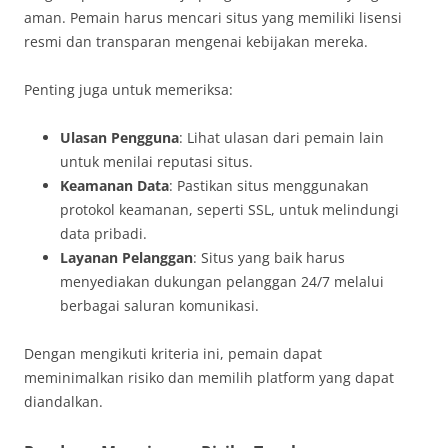
aman. Pemain harus mencari situs yang memiliki lisensi
resmi dan transparan mengenai kebijakan mereka.
Penting juga untuk memeriksa:
Ulasan Pengguna
: Lihat ulasan dari pemain lain
untuk menilai reputasi situs.
Keamanan Data
: Pastikan situs menggunakan
protokol keamanan, seperti SSL, untuk melindungi
data pribadi.
Layanan Pelanggan
: Situs yang baik harus
menyediakan dukungan pelanggan 24/7 melalui
berbagai saluran komunikasi.
Dengan mengikuti kriteria ini, pemain dapat
meminimalkan risiko dan memilih platform yang dapat
diandalkan.