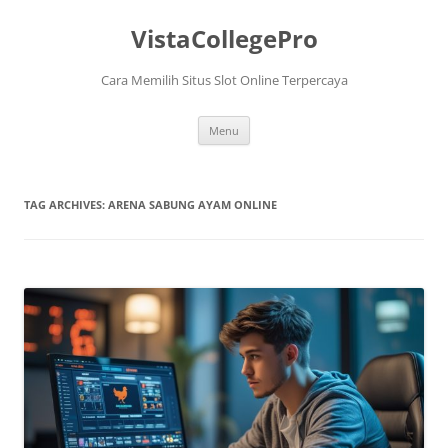
VistaCollegePro
Cara Memilih Situs Slot Online Terpercaya
Skip
Menu
to
content
TAG ARCHIVES:
ARENA SABUNG AYAM ONLINE