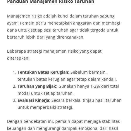
Panduan Manajemen Risiko Taruhan
Manajemen risiko adalah kunci dalam taruhan sabung
ayam. Pemain perlu menetapkan anggaran dan membagi
dana untuk setiap sesi taruhan agar tidak tergoda untuk
bertaruh lebih dari yang direncanakan.
Beberapa strategi manajemen risiko yang dapat
diterapkan:
Tentukan Batas Kerugian
: Sebelum bermain,
tentukan batas kerugian agar tetap dalam kendali.
Taruhan yang Bijak
: Gunakan hanya 1-2% dari total
modal untuk setiap taruhan.
Evaluasi Kinerja
: Secara berkala, tinjau hasil taruhan
untuk memperbaiki strategi.
Dengan pendekatan ini, pemain dapat menjaga stabilitas
keuangan dan mengurangi dampak emosional dari hasil