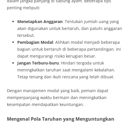
dalam jangka panjang di sabung ayam. Beberapa tips
penting meliputi:
Menetapkan Anggaran
: Tentukan jumlah uang yang
akan digunakan untuk bertaruh, dan patuhi anggaran
tersebut.
Pembagian Modal
: Alihkan modal menjadi beberapa
bagian untuk bertaruh di beberapa pertandingan. Ini
dapat mengurangi risiko kerugian besar.
Jangan Terburu-buru
: Hindari tergoda untuk
meningkatkan taruhan saat mengalami kekalahan.
Tetap tenang dan ikuti rencana yang telah dibuat.
Dengan manajemen modal yang baik, pemain dapat
memperpanjang waktu bermain dan meningkatkan
kesempatan mendapatkan keuntungan.
Mengenal Pola Taruhan yang Menguntungkan