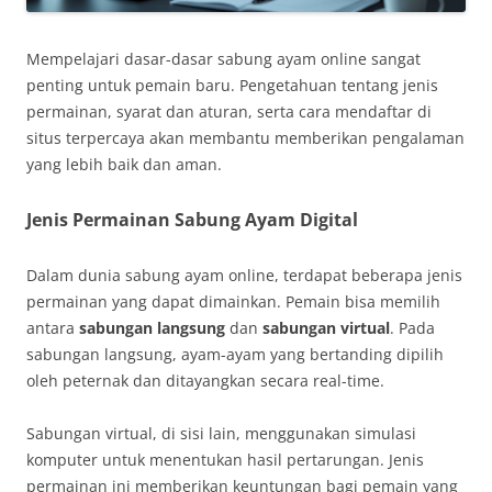
Mempelajari dasar-dasar sabung ayam online sangat
penting untuk pemain baru. Pengetahuan tentang jenis
permainan, syarat dan aturan, serta cara mendaftar di
situs terpercaya akan membantu memberikan pengalaman
yang lebih baik dan aman.
Jenis Permainan Sabung Ayam Digital
Dalam dunia sabung ayam online, terdapat beberapa jenis
permainan yang dapat dimainkan. Pemain bisa memilih
antara
sabungan langsung
dan
sabungan virtual
. Pada
sabungan langsung, ayam-ayam yang bertanding dipilih
oleh peternak dan ditayangkan secara real-time.
Sabungan virtual, di sisi lain, menggunakan simulasi
komputer untuk menentukan hasil pertarungan. Jenis
permainan ini memberikan keuntungan bagi pemain yang