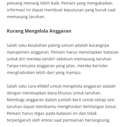
peluang menang lebih baik. Pemain yang mengabaikan
informasi ini dapat membuat keputusan yang buruk saat
memasang taruhan.
Kurang Mengelola Anggaran
Salah satu kesalahan paling umum adalah kurangnya
manajemen anggaran. Pemain harus menetapkan batasan
untuk diri mereka sendiri sebelum memasang taruhan.
Tanpa rencana anggaran yang jelas, mereka berisiko
menghabiskan lebih dari yang mampu.
Salah satu cara efektif untuk mengelola anggaran adalah
dengan menetapkan dana khusus untuk taruhan.
Membagi anggaran dalam jumlah kecil untuk setiap sesi
taruhan dapat membantu menghindari kehilangan besar.
Pemain harus tegas pada batasan ini dan tidak
terpengaruh oleh emosi saat permainan berlangsung.