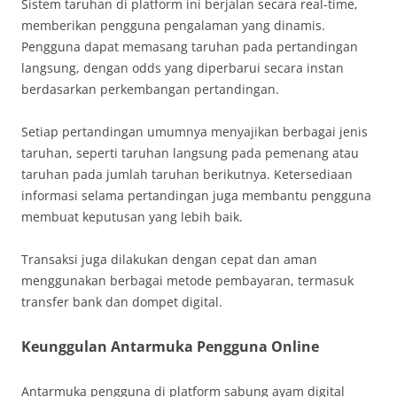
Sistem taruhan di platform ini berjalan secara real-time,
memberikan pengguna pengalaman yang dinamis.
Pengguna dapat memasang taruhan pada pertandingan
langsung, dengan odds yang diperbarui secara instan
berdasarkan perkembangan pertandingan.
Setiap pertandingan umumnya menyajikan berbagai jenis
taruhan, seperti taruhan langsung pada pemenang atau
taruhan pada jumlah taruhan berikutnya. Ketersediaan
informasi selama pertandingan juga membantu pengguna
membuat keputusan yang lebih baik.
Transaksi juga dilakukan dengan cepat dan aman
menggunakan berbagai metode pembayaran, termasuk
transfer bank dan dompet digital.
Keunggulan Antarmuka Pengguna Online
Antarmuka pengguna di platform sabung ayam digital