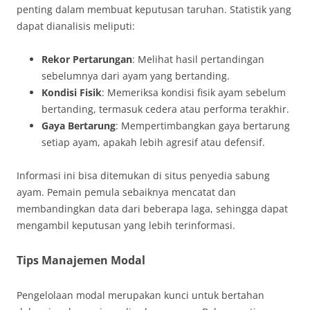
penting dalam membuat keputusan taruhan. Statistik yang
dapat dianalisis meliputi:
Rekor Pertarungan
: Melihat hasil pertandingan
sebelumnya dari ayam yang bertanding.
Kondisi Fisik
: Memeriksa kondisi fisik ayam sebelum
bertanding, termasuk cedera atau performa terakhir.
Gaya Bertarung
: Mempertimbangkan gaya bertarung
setiap ayam, apakah lebih agresif atau defensif.
Informasi ini bisa ditemukan di situs penyedia sabung
ayam. Pemain pemula sebaiknya mencatat dan
membandingkan data dari beberapa laga, sehingga dapat
mengambil keputusan yang lebih terinformasi.
Tips Manajemen Modal
Pengelolaan modal merupakan kunci untuk bertahan