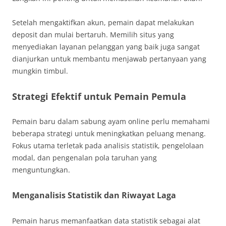
Setelah mengaktifkan akun, pemain dapat melakukan
deposit dan mulai bertaruh. Memilih situs yang
menyediakan layanan pelanggan yang baik juga sangat
dianjurkan untuk membantu menjawab pertanyaan yang
mungkin timbul.
Strategi Efektif untuk Pemain Pemula
Pemain baru dalam sabung ayam online perlu memahami
beberapa strategi untuk meningkatkan peluang menang.
Fokus utama terletak pada analisis statistik, pengelolaan
modal, dan pengenalan pola taruhan yang
menguntungkan.
Menganalisis Statistik dan Riwayat Laga
Pemain harus memanfaatkan data statistik sebagai alat