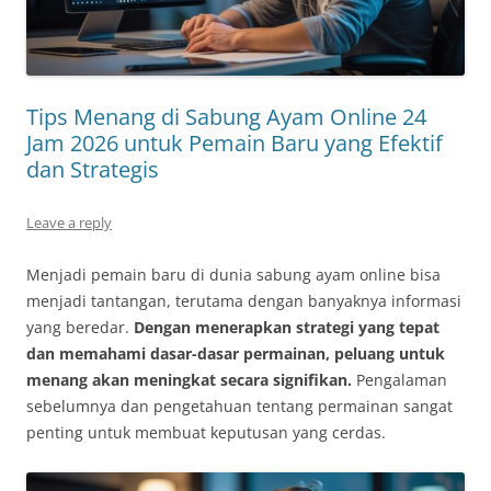
Tips Menang di Sabung Ayam Online 24
Jam 2026 untuk Pemain Baru yang Efektif
dan Strategis
Leave a reply
Menjadi pemain baru di dunia sabung ayam online bisa
menjadi tantangan, terutama dengan banyaknya informasi
yang beredar.
Dengan menerapkan strategi yang tepat
dan memahami dasar-dasar permainan, peluang untuk
menang akan meningkat secara signifikan.
Pengalaman
sebelumnya dan pengetahuan tentang permainan sangat
penting untuk membuat keputusan yang cerdas.