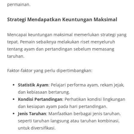
permainan.
Strategi Mendapatkan Keuntungan Maksimal
Mencapai keuntungan maksimal memerlukan strategi yang
tepat. Pemain sebaiknya melakukan riset menyeluruh
tentang ayam dan pertandingan sebelum memasang
taruhan.
Faktor-faktor yang perlu dipertimbangkan:
Statistik Ayam
: Pelajari performa ayam, rekam jejak,
dan kebiasaan bertarung.
Kondisi Pertandingan
: Perhatikan kondisi lingkungan
dan kesiapan ayam pada hari pertandingan.
Jenis Taruhan
: Manfaatkan berbagai jenis taruhan,
seperti taruhan langsung atau taruhan kombinasi,
untuk diversifikasi.