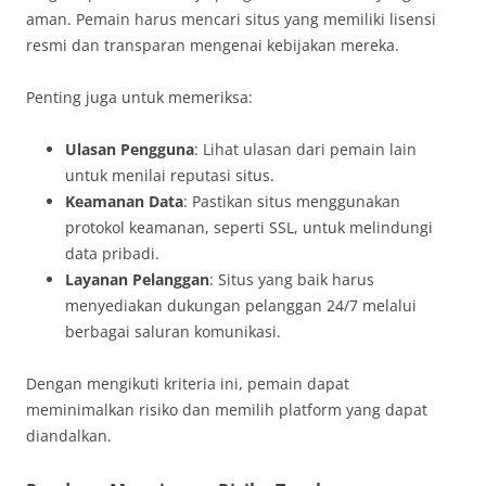
aman. Pemain harus mencari situs yang memiliki lisensi
resmi dan transparan mengenai kebijakan mereka.
Penting juga untuk memeriksa:
Ulasan Pengguna
: Lihat ulasan dari pemain lain
untuk menilai reputasi situs.
Keamanan Data
: Pastikan situs menggunakan
protokol keamanan, seperti SSL, untuk melindungi
data pribadi.
Layanan Pelanggan
: Situs yang baik harus
menyediakan dukungan pelanggan 24/7 melalui
berbagai saluran komunikasi.
Dengan mengikuti kriteria ini, pemain dapat
meminimalkan risiko dan memilih platform yang dapat
diandalkan.