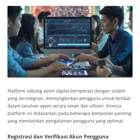
Platform sabung ayam digital beroperasi dengan sistem
yang terintegrasi, memungkinkan pengguna untuk terlibat
dalam taruhan ayam secara aman dan efisien. Kinerja
platform ini didasarkan pada beberapa komponen penting
yang memastikan pengalaman pengguna yang optimal.
Registrasi dan Verifikasi Akun Pengguna