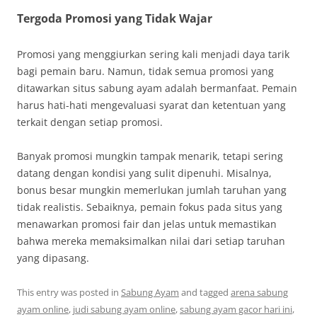
Tergoda Promosi yang Tidak Wajar
Promosi yang menggiurkan sering kali menjadi daya tarik
bagi pemain baru. Namun, tidak semua promosi yang
ditawarkan situs sabung ayam adalah bermanfaat. Pemain
harus hati-hati mengevaluasi syarat dan ketentuan yang
terkait dengan setiap promosi.
Banyak promosi mungkin tampak menarik, tetapi sering
datang dengan kondisi yang sulit dipenuhi. Misalnya,
bonus besar mungkin memerlukan jumlah taruhan yang
tidak realistis. Sebaiknya, pemain fokus pada situs yang
menawarkan promosi fair dan jelas untuk memastikan
bahwa mereka memaksimalkan nilai dari setiap taruhan
yang dipasang.
This entry was posted in
Sabung Ayam
and tagged
arena sabung
ayam online
,
judi sabung ayam online
,
sabung ayam gacor hari ini
,