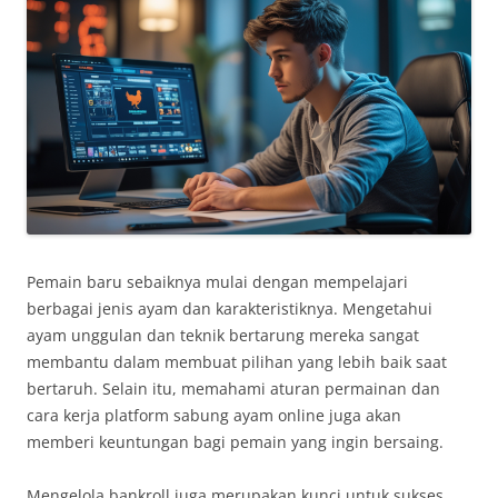
Pemain baru sebaiknya mulai dengan mempelajari
berbagai jenis ayam dan karakteristiknya. Mengetahui
ayam unggulan dan teknik bertarung mereka sangat
membantu dalam membuat pilihan yang lebih baik saat
bertaruh. Selain itu, memahami aturan permainan dan
cara kerja platform sabung ayam online juga akan
memberi keuntungan bagi pemain yang ingin bersaing.
Mengelola bankroll juga merupakan kunci untuk sukses