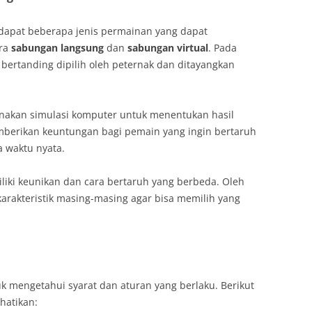
dapat beberapa jenis permainan yang dapat
ara
sabungan langsung
dan
sabungan virtual
. Pada
ertanding dipilih oleh peternak dan ditayangkan
gunakan simulasi komputer untuk menentukan hasil
mberikan keuntungan bagi pemain yang ingin bertaruh
 waktu nyata.
iki keunikan dan cara bertaruh yang berbeda. Oleh
arakteristik masing-masing agar bisa memilih yang
k mengetahui syarat dan aturan yang berlaku. Berikut
hatikan: