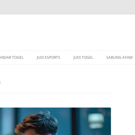
Skip
to
ANDAR TOGEL
JUDI ESPORTS
JUDI TOGEL
SABUNG AYAM
content
I