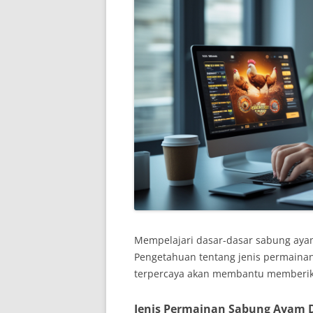
Mempelajari dasar-dasar sabung ayam
Pengetahuan tentang jenis permainan,
terpercaya akan membantu memberik
Jenis Permainan Sabung Ayam D