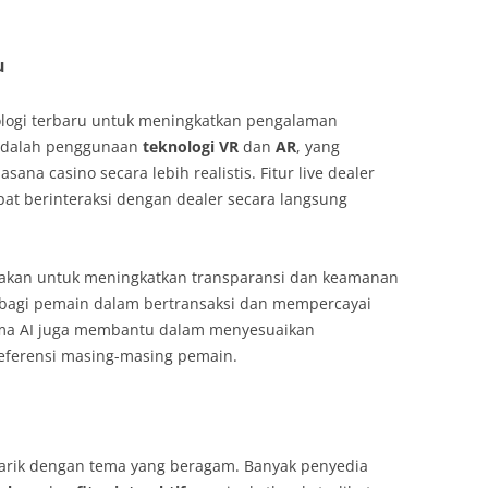
u
ologi terbaru untuk meningkatkan pengalaman
 adalah penggunaan
teknologi VR
dan
AR
, yang
a casino secara lebih realistis. Fitur live dealer
at berinteraksi dengan dealer secara langsung
akan untuk meningkatkan transparansi dan keamanan
 bagi pemain dalam bertransaksi dan mempercayai
tma AI juga membantu dalam menyesuaikan
ferensi masing-masing pemain.
arik dengan tema yang beragam. Banyak penyedia