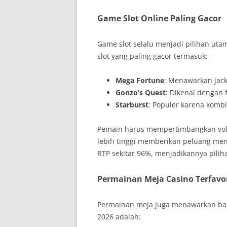
Game Slot Online Paling Gacor
Game slot selalu menjadi pilihan utam
slot yang paling gacor termasuk:
Mega Fortune
: Menawarkan jac
Gonzo’s Quest
: Dikenal dengan 
Starburst
: Populer karena kombi
Pemain harus mempertimbangkan vola
lebih tinggi memberikan peluang mena
RTP sekitar 96%, menjadikannya piliha
Permainan Meja Casino Terfavor
Permainan meja juga menawarkan ban
2026 adalah: