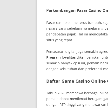
Perkembangan Pasar Casino On
Pasar casino online terus tumbuh, se
negara yang sebelumnya melarang pe
pendapatan pajak. Hal ini menciptaka
situs yang tepat.
Pemasaran digital juga semakin agre
Program loyalitas
dikembangkan untu
semakin banyak opsi ini, pemain haru
dengan kebutuhan dan preferensi me
Daftar Game Casino Online 
Tahun 2026 membawa berbagai piliha
pemain dapat menikmati beragam game 
dengan RTP tinggi yang menawarkan 