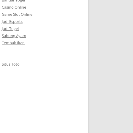
Bandar Togel
Casino Online
Game Slot Online
Judi Esports
Judi Togel
Sabung Ayam
Tembak Ikan
Situs Toto